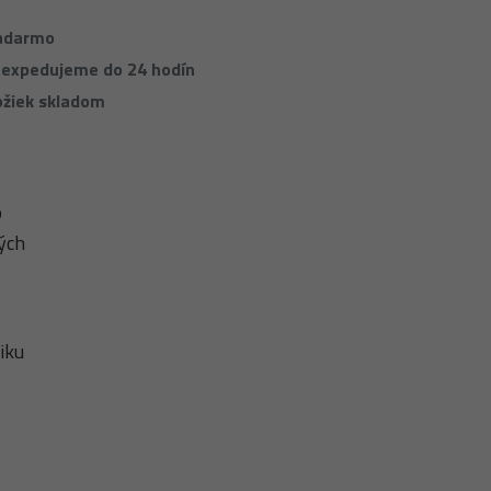
zadarmo
 expedujeme do 24 hodín
ožiek skladom
o
ých
iku