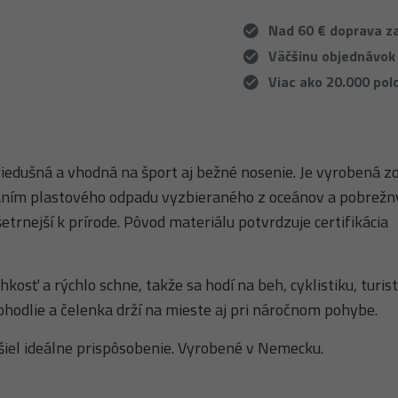
Nad 60 € doprava 
Väčšinu objednávok
Viac ako 20.000 pol
riedušná a vhodná na šport aj bežné nosenie. Je vyrobená z
aním plastového odpadu vyzbieraného z oceánov a pobrežn
etrnejší k prírode. Pôvod materiálu potvrdzuje certifikácia
kosť a rýchlo schne, takže sa hodí na beh, cyklistiku, turist
ohodlie a čelenka drží na mieste aj pri náročnom pohybe.
ašiel ideálne prispôsobenie. Vyrobené v Nemecku.