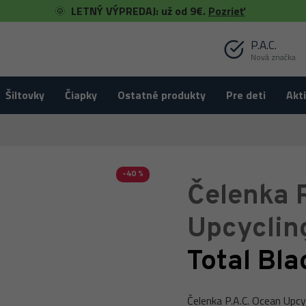
🌞
LETNÝ VÝPREDAJ: už od 9€.
Pozrieť
P.A.C.
Nová značka
Šiltovky
Čiapky
Ostatné produkty
Pre deti
Akti
-40 %
Čelenka 
Upcyclin
Total Bla
Čelenka P.A.C. Ocean Upcy