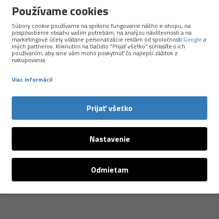
kov pre šport a outdoor. Väčšinu produktov si vyrábajú sami
v
Používame cookies
ou kvalitu, použité materiály aj etické spracovanie. P.A.C. stavia na
 zároveň myslí na planétu.
Súbory cookie používame na správne fungovanie nášho e-shopu, na
prispôsobenie obsahu vašim potrebám, na analýzu návštevnosti a na
marketingové účely vrátane personalizácie reklám od spoločnosti
Google
a
h zdrojov a ďalšie materiály s nižšou ekologickou stopou. Ich
iných partnerov. Kliknutím na tlačidlo "Prijať všetko" súhlasíte s ich
používaním, aby sme vám mohli poskytnúť čo najlepší zážitok z
livo fungujú pri behu, turistike aj každodennom nosení.
nakupovania.
Viac informácií
Prijať všetko
Nastavenie
NAPOSLEDY PREZERANÉ
Odmietam