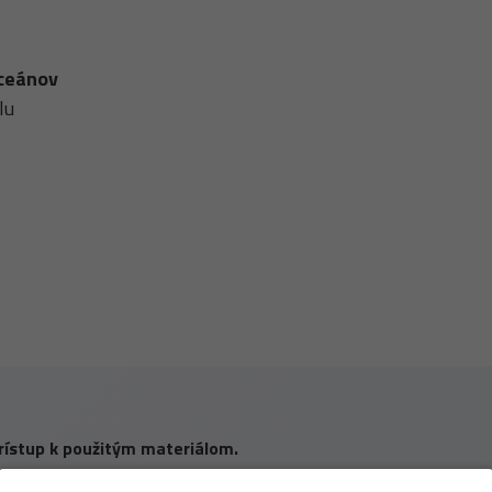
oceánov
lu
rístup k použitým materiálom.