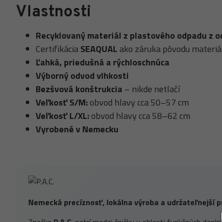
Vlastnosti
Recyklovaný materiál z plastového odpadu z 
Certifikácia
SEAQUAL
ako záruka pôvodu materiá
Ľahká, priedušná a rýchloschnúca
Výborný odvod vlhkosti
Bezšvová konštrukcia
– nikde netlačí
Veľkosť S/M:
obvod hlavy cca 50–57 cm
Veľkosť L/XL:
obvod hlavy cca 58–62 cm
Vyrobené v Nemecku
Nemecká precíznosť, lokálna výroba a udržateľnejší p