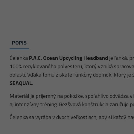
POPIS
Čelenka
P.A.C. Ocean Upcycling Headband
je ľahká, p
100% recyklovaného polyesteru, ktorý vzniká spracov
oblastí. Vďaka tomu získate funkčný doplnok, ktorý je š
SEAQUAL
.
Materiál je príjemný na pokožke, spoľahlivo odvádza vlh
aj intenzívny tréning. Bezšvová konštrukcia zaručuje p
Čelenka sa vyrába v dvoch veľkostiach, aby si každý n