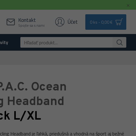
Kontakt
Účet
0 ks - 0,00 €
Spojte sa s nami
vity
P.A.C. Ocean
g Headband
ck L/XL
cling Headband je ľahká, priedušná a vhodná na šport aj bežné