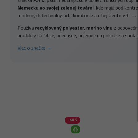
Značka
P.A.C.
patrí medzi špičku v oblasti funkčných dopln
Nemecku vo svojej zelenej továrni
, kde majú pod kontrol
moderných technológiách, komforte a dlhej životnosti – a
Používa
recyklovaný polyester, merino vlnu
z odpovednýc
produkty sú ľahké, priedušné, príjemné na pokožke a spoľah
Viac o značke →
-40 %