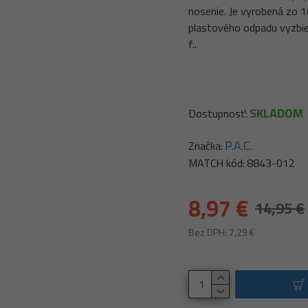
nosenie. Je vyrobená zo 
plastového odpadu vyzbie
f..
SKLADOM
Dostupnosť:
P.A.C.
Značka:
MATCH kód:
8843-012
8,97 €
14,95 €
Bez DPH: 7,29 €