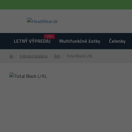
1200+
LETNÝ VÝPREDAJ
Multifunkčné šatky
Čelenky
Vybrané kolekcie
Beh
Total Black L/XL