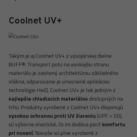
Coolnet UV+
Takým je aj Coolnet UV+ z vývojárskej dielne
BUFF®. Transport potu na vonkajšiu stranu
materiálu je zaistený architektúrou základného
vlákna, odparovanie je umocnené aplikáciou
technológie HeiQ. Coolnet UV+ je tak jedným z
najlepšie chladiacich materiálov
dostupných na
trhu. Produkty vyrobené z Coolnet UV+ disponujú
vysokou ochranou proti UV žiareniu
(UPF > 50),
sú výborne elastické, čo im dodáva pocit
komfortu
pri nosení
. Navyše sú plne vyrobené z