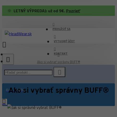
🌞
LETNÝ VÝPREDAJ: už od 9€.
Pozrieť
PRIHLÁSIŤ SA
VYTVORIŤ ÚČET
KONTAKT
Ako si vybrať správny BUFF®
Ako si vybrať správny BUFF®
0 ks - 0,00 €