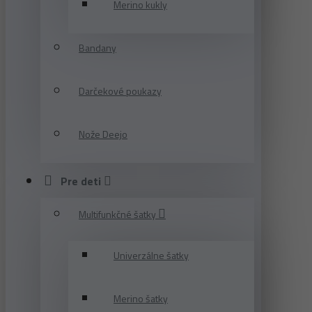
Merino kukly
Bandany
Darčekové poukazy
Nože Deejo
Pre deti
Multifunkčné šatky
Univerzálne šatky
Merino šatky