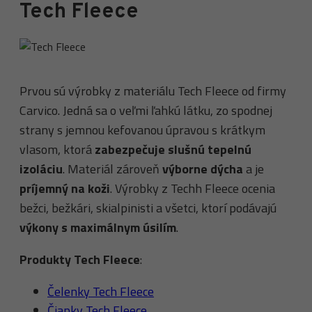
Tech Fleece
Prvou sú výrobky z materiálu Tech Fleece od firmy
Carvico. Jedná sa o veľmi ľahkú látku, zo spodnej
strany s jemnou kefovanou úpravou s krátkym
vlasom, ktorá
zabezpečuje slušnú tepelnú
izoláciu
. Materiál zároveň
výborne dýcha
a je
príjemný na koži
. Výrobky z Techh Fleece ocenia
bežci, bežkári, skialpinisti a všetci, ktorí
podávajú
výkony
s
maximálnym
úsilím
.
Produkty Tech Fleece
:
Čelenky Tech Fleece
Čiapky Tech Fleece