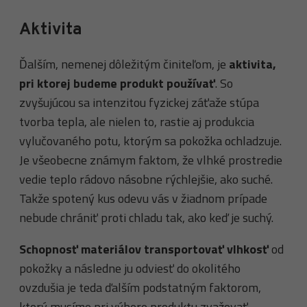
Aktivita
Ďalším, nemenej dôležitým činiteľom, je
aktivita,
pri ktorej budeme produkt používať
. So
zvyšujúcou sa intenzitou fyzickej záťaže stúpa
tvorba tepla, ale nielen to, rastie aj produkcia
vylučovaného potu, ktorým sa pokožka ochladzuje.
Je všeobecne známym faktom, že vlhké prostredie
vedie teplo rádovo násobne rýchlejšie, ako suché.
Takže spotený kus odevu vás v žiadnom prípade
nebude chrániť proti chladu tak, ako keď je suchý.
Schopnosť materiálov transportovať vlhkosť
od
pokožky a následne ju odviesť do okolitého
ovzdušia je teda ďalším podstatným faktorom,
ktorý musíme pri výbere produktu zvažovať.