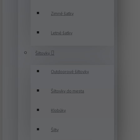
Zimné šatky
Letné šatky
Šiltovky
Outdoorové šiltovky
Šiltovky do mesta
Klobúky
Šilty