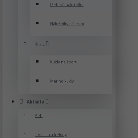
Pletené nákrčníky
Nákrčníky s filtrom
Kukly
Kukly na šport
Merino kukly
Aktivity
Beh
Turistika a treking