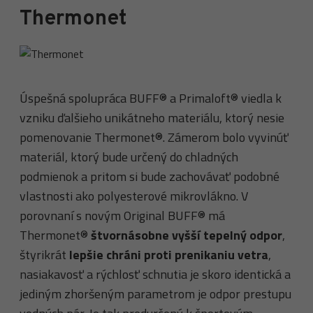
Thermonet
Úspešná spolupráca BUFF® a Primaloft® viedla k
vzniku ďalšieho unikátneho materiálu, ktorý nesie
pomenovanie Thermonet®. Zámerom bolo vyvinúť
materiál, ktorý bude určený do chladných
podmienok a pritom si bude zachovávať podobné
vlastnosti ako polyesterové mikrovlákno. V
porovnaní s novým Original BUFF® má
Thermonet®
štvornásobne vyšší tepelný odpor
,
štyrikrát
lepšie chráni proti prenikaniu vetra
,
nasiakavosť a rýchlosť schnutia je skoro identická a
jediným zhoršeným parametrom je odpor prestupu