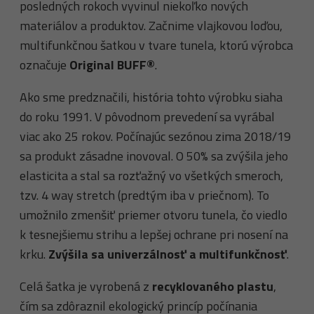
posledných rokoch vyvinul niekoľko nových
materiálov a produktov. Začnime vlajkovou loďou,
multifunkčnou šatkou v tvare tunela, ktorú výrobca
označuje
Original BUFF®
.
Ako sme predznačili, história tohto výrobku siaha
do roku 1991. V pôvodnom prevedení sa vyrábal
viac ako 25 rokov. Počínajúc sezónou zima 2018/19
sa produkt zásadne inovoval. O 50% sa zvýšila jeho
elasticita a stal sa rozťažný vo všetkých smeroch,
tzv. 4 way stretch (predtým iba v priečnom). To
umožnilo zmenšiť priemer otvoru tunela, čo viedlo
k tesnejšiemu strihu a lepšej ochrane pri nosení na
krku.
Zvýšila sa univerzálnosť a multifunkčnosť
.
Celá šatka je vyrobená z
recyklovaného plastu
,
čím sa zdôraznil ekologický princíp počínania