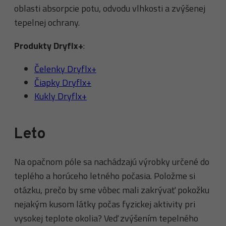
oblasti absorpcie potu, odvodu vlhkosti a zvýšenej
tepelnej ochrany.
Produkty Dryflx+
:
Čelenky Dryflx+
Čiapky Dryflx+
Kukly Dryflx+
Leto
Na opačnom póle sa nachádzajú výrobky určené do
teplého a horúceho letného počasia. Položme si
otázku, prečo by sme vôbec mali zakrývať pokožku
nejakým kusom látky počas fyzickej aktivity pri
vysokej teplote okolia? Veď zvýšením tepelného