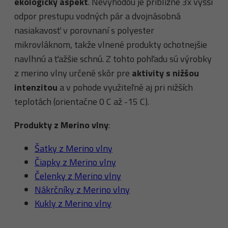
ekologický aspekt
. Nevýhodou je približne 3x vyšší
odpor prestupu vodných pár a dvojnásobná
nasiakavosť v porovnaní s polyester
mikrovláknom, takže vlnené produkty ochotnejšie
navlhnú a ťažšie schnú. Z tohto pohľadu sú výrobky
z merino vlny určené skôr pre
aktivity s nižšou
intenzitou
a v pohode využiteľné aj pri nižších
teplotách (orientačne 0 C až -15 C).
Produkty z Merino vlny
:
Šatky z Merino vlny
Čiapky z Merino vlny
Čelenky z Merino vlny
Nákrčníky z Merino vlny
Kukly z Merino vlny