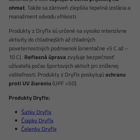
ohmat
. Takže sa zároveň zlepšila tepelná izolácia a
manažment odvodu vlhkosti.
Produkty z Dryflx sú určené na vysoko intenzívne
aktivity do chladnejších až chladných
poveternostných podmienok (orientačne +5 C až –
10 C) .
Reflexná úprava
zvyšuje bezpečnosť
užívateľa počas športových aktivít pri zníženej
viditeľnosti. Produkty z Dryflx poskytujú
ochranu
proti UV žiareniu
(UPF >50).
Produkty Dryflx:
Šatky Dryflx
Čiapky Dryflx
Čelenky Dryflx