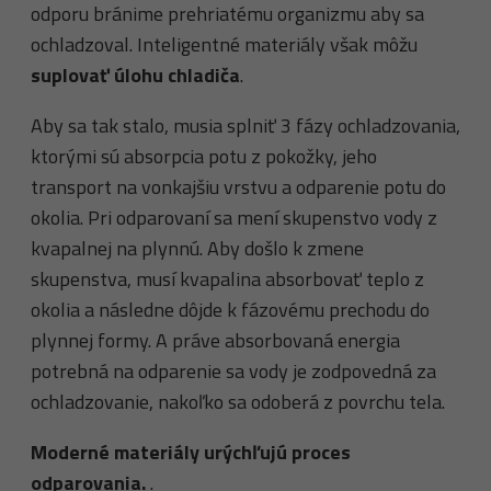
odporu bránime prehriatému organizmu aby sa
ochladzoval. Inteligentné materiály však môžu
suplovať úlohu chladiča
.
Aby sa tak stalo, musia splniť 3 fázy ochladzovania,
ktorými sú absorpcia potu z pokožky, jeho
transport na vonkajšiu vrstvu a odparenie potu do
okolia. Pri odparovaní sa mení skupenstvo vody z
kvapalnej na plynnú. Aby došlo k zmene
skupenstva, musí kvapalina absorbovať teplo z
okolia a následne dôjde k fázovému prechodu do
plynnej formy. A práve absorbovaná energia
potrebná na odparenie sa vody je zodpovedná za
ochladzovanie, nakoľko sa odoberá z povrchu tela.
Moderné materiály urýchľujú proces
odparovania.
.