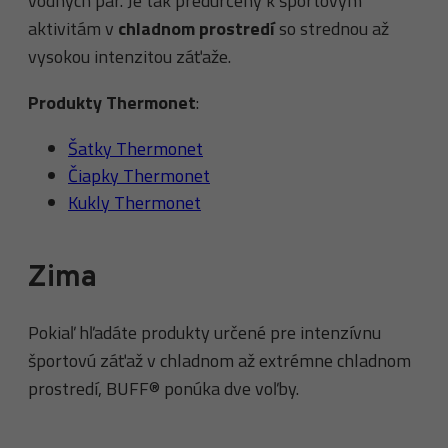
vodných pár. Je tak predurčený k športovým
aktivitám v
chladnom prostredí
so strednou až
vysokou intenzitou záťaže.
Produkty Thermonet
:
Šatky Thermonet
Čiapky Thermonet
Kukly Thermonet
Zima
Pokiaľ hľadáte produkty určené pre intenzívnu
športovú záťaž v chladnom až extrémne chladnom
prostredí, BUFF® ponúka dve voľby.