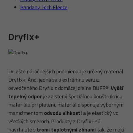
Bandany Tech Fleece
Dryflx+
Do ešte náročnejších podmienok je určený materiál
Dryflx+. Áno, jedná sa o extrémnu verziu
osvedčeného Dryflx z domácej dielne BUFF®.
Vyšší
tepelný odpor
je zaistený špeciálnou konštrukciou
materiálu pri pletení, materiál disponuje výborným
manažmentom
odvodu vlhkosti
a je elastický vo
všetkých smeroch. Produkty z Dryflx+ sú
navrhnuté s
tromi teplotnými zónami
tak, že majú