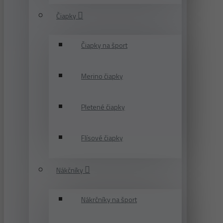
Čiapky
Čiapky na šport
Merino čiapky
Pletené čiapky
Flísové čiapky
Nákčníky
Nákrčníky na šport