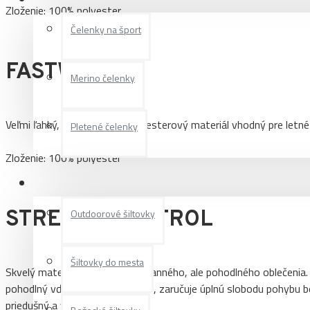
Zloženie: 100% polyester
Čelenky na šport
FASTWICK
Merino čelenky
Veľmi ľahký, rýchloschnúci polyesterový materiál vhodný pre letné 
Pletené čelenky
Zloženie: 100% polyester
Šiltovky
STRETCH CONTROL
Outdoorové šiltovky
Šiltovky do mesta
Skvelý materiál pre výrobu ochranného, ale pohodlného oblečenia
pohodlný vďaka svojej elasticite, zaručuje úplnú slobodu pohybu 
priedušný a vodeodpudivý.