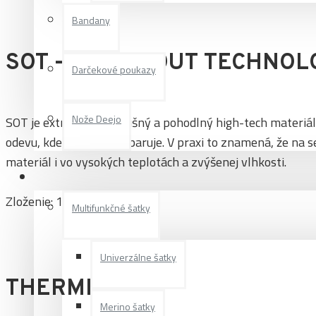
Bandany
SOT – SWEAT OUT TECHNOL
Darčekové poukazy
Nože Deejo
SOT je extrémne priedušný a pohodlný high-tech materiál
odevu, kde sa rýchlo odparuje. V praxi to znamená, že na 
materiál i vo vysokých teplotách a zvýšenej vlhkosti.
Pre deti
Zloženie: 100% polyester
Multifunkčné šatky
Univerzálne šatky
THERMPLASH
Merino šatky