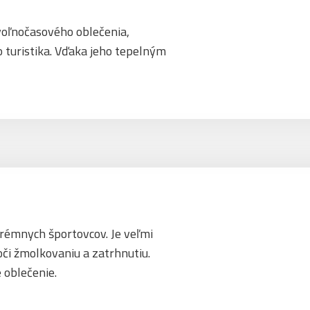
voľnočasového oblečenia,
o turistika. Vďaka jeho tepelným
trémnych športovcov. Je veľmi
oči žmolkovaniu a zatrhnutiu.
é oblečenie.