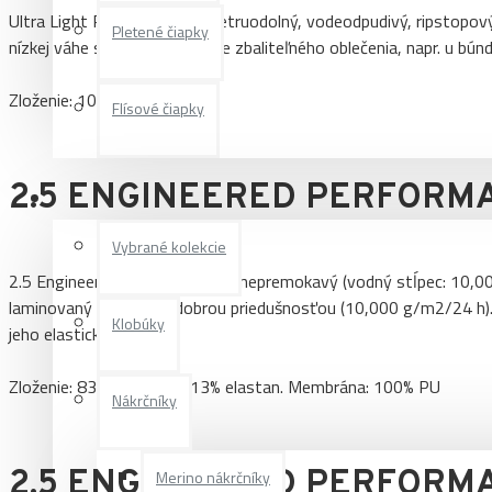
Ultra Light Performance je vetruodolný, vodeodpudivý, ripstopový
Pletené čiapky
nízkej váhe sa používa u dobre zbaliteľného oblečenia, napr. u búnd
Zloženie: 100% polyester
Flísové čiapky
2.5 ENGINEERED PERFORM
Ostatné produkty
Vybrané kolekcie
2.5 Engineered Performance je nepremokavý (vodný stĺpec: 10,0
laminovaný materiál s dobrou priedušnosťou (10,000 g/m2/24 h). 
Klobúky
jeho elastickosť.
Zloženie: 83% polyester, 13% elastan. Membrána: 100% PU
Nákrčníky
2.5 ENGINEERED PERFORM
Merino nákrčníky