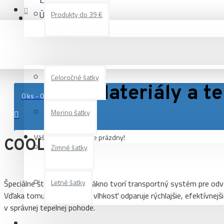
Účet
Produkty do 39 €
Materiály a technológie
Multifunkčné šatky
Celoročné šatky
Materiály a t
0 ks - 0,00 €
Merino šatky
Váš nákupný košík je prázdny!
COOLMAX®
Zimné šatky
Letné šatky
Špeciálne štvorkanálové vlákno tvorí transportný systém pre odv
Vďaka tomuto procesu sa vlhkosť odparuje rýchlajšie, efektívnejši
v správnej tepelnej pohode.
Čelenky