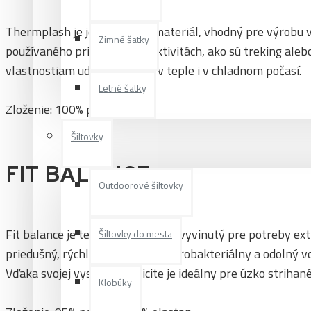
Thermplash je jemný, teplý materiál, vhodný pre výrobu 
Zimné šatky
používaného pri náročných aktivitách, ako sú treking aleb
vlastnostiam udrží Vaše telo v teple i v chladnom počasí.
Letné šatky
Zloženie: 100% polyester
Šiltovky
FIT BALANCE
Outdoorové šiltovky
Fit balance je technický materiál vyvinutý pre potreby ex
Šiltovky do mesta
priedušný, rýchloschnúci, antimikrobakteriálny a odolný v
Vďaka svojej vysokej elasticite je ideálny pre úzko strihan
Klobúky