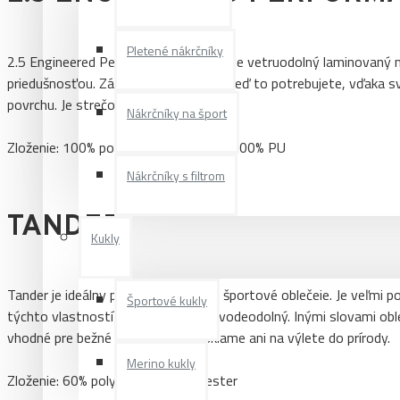
Pletené nákrčníky
2.5 Engineered Performance Smooth je vetruodolný laminovaný m
priedušnosťou. Zároveň Vás zahreje, keď to potrebujete, vďaka
povrchu. Je strečový a jemný na dotyk.
Nákrčníky na šport
Zloženie: 100% polyester. Membrána: 100% PU
Nákrčníky s filtrom
TANDER
Kukly
Tander je ideálny pre voľnočasové a športové oblečeie. Je veľmi 
Športové kukly
týchto vlastností je aj pridušmný a vodeodolný. Inými slovami obl
vhodné pre bežné nosenie, ale nesklame ani na výlete do prírody.
Merino kukly
Zloženie: 60% polyamid, 40% polyester