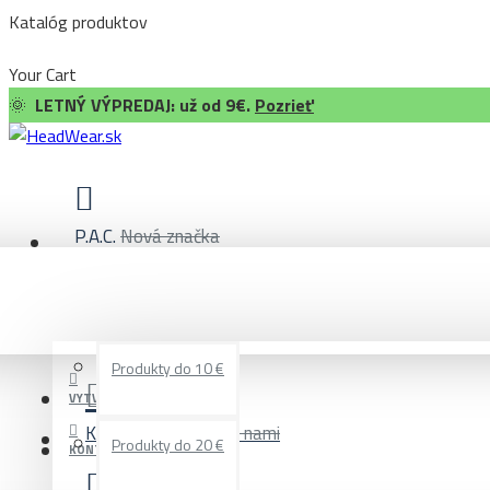
Katalóg produktov
Your Cart
🌞
LETNÝ VÝPREDAJ: už od 9€.
Pozrieť
P.A.C.
Nová značka
Katalóg produktov
LETNÝ VÝPREDAJ
1200+
PRIHLÁSIŤ SA
Produkty do 10 €
VYTVORIŤ ÚČET
Kontakt
Spojte sa s nami
Produkty do 20 €
KONTAKT