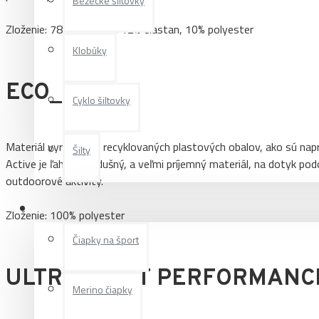
Bežecké šiltovky
Zloženie: 78% polyamid, 12% elastan, 10% polyester
Klobúky
ECO_ACTIVE
Cyklo šiltovky
Materiál vyrobený z recyklovaných plastových obalov, ako sú napr
Šilty
Active je ľahký, priedušný, a veľmi príjemný materiál, na dotyk pod
outdoorové aktivity.
Čiapky
Zloženie: 100% polyester
Čiapky na šport
ULTRA LIGHT PERFORMANC
Merino čiapky