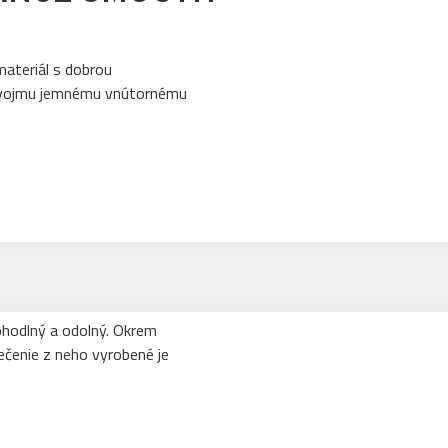
ateriál s dobrou
 svojmu jemnému vnútornému
pohodlný a odolný. Okrem
ečenie z neho vyrobené je