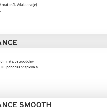
 materiál. Vďaka svojej
.
ANCE
00 mm) a vetruodolný
Ku pohodliu prispieva aj
ANCE SMOOTH