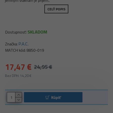
jemným vláknam je príjem..
CELÝ POPIS
SKLADOM
Dostupnosť:
P.A.C.
Značka:
MATCH kód:
8850-019
17,47 €
24,95 €
Bez DPH: 14,20 €
Kúpiť