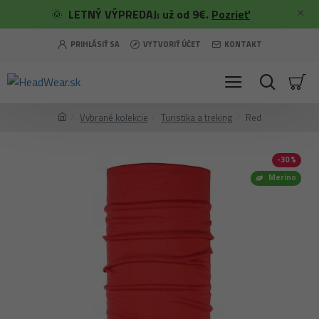
🌞
LETNÝ VÝPREDAJ: už od 9€.
Pozrieť
PRIHLÁSIŤ SA
VYTVORIŤ ÚČET
KONTAKT
Vybrané kolekcie
Turistika a treking
Red
-30 %
Merino