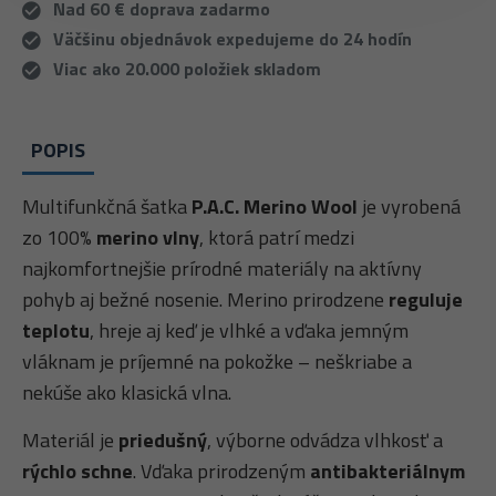
Nad 60 € doprava zadarmo
Väčšinu objednávok expedujeme do 24 hodín
Viac ako 20.000 položiek skladom
POPIS
Multifunkčná šatka
P.A.C. Merino Wool
je vyrobená
zo 100%
merino vlny
, ktorá patrí medzi
najkomfortnejšie prírodné materiály na aktívny
pohyb aj bežné nosenie. Merino prirodzene
reguluje
teplotu
, hreje aj keď je vlhké a vďaka jemným
vláknam je príjemné na pokožke – neškriabe a
nekúše ako klasická vlna.
Materiál je
priedušný
, výborne odvádza vlhkosť a
rýchlo schne
. Vďaka prirodzeným
antibakteriálnym