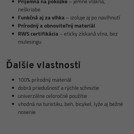
Príjemná na pokožke
– jemné vlákna,
neškriabe
Funkčná aj za vlhka
– izoluje aj po navlhnutí
Prírodný a obnoviteľný materiál
RWS certifikácia
– eticky získaná vlna, bez
mulesingu
Ďalšie vlastnosti
100% prírodný materiál
dobrá priedušnosť a rýchle schnutie
univerzálne celoročné použitie
vhodná na turistiku, beh, bicykel, lyže aj bežné
nosenie