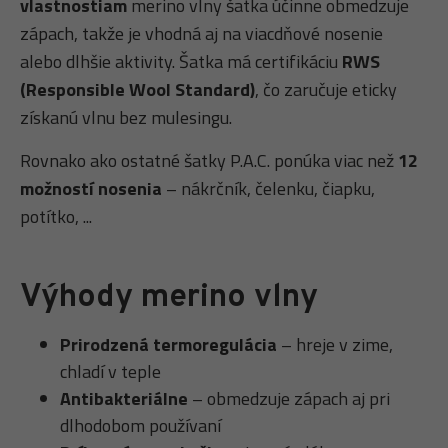
vlastnostiam
merino vlny šatka účinne obmedzuje
zápach, takže je vhodná aj na viacdňové nosenie
alebo dlhšie aktivity. Šatka má certifikáciu
RWS
(Responsible Wool Standard)
, čo zaručuje eticky
získanú vlnu bez mulesingu.
Rovnako ako ostatné šatky P.A.C. ponúka viac než
12
možností nosenia
– nákrčník, čelenku, čiapku,
potítko, ...
Výhody merino vlny
Prirodzená termoregulácia
– hreje v zime,
chladí v teple
Antibakteriálne
– obmedzuje zápach aj pri
dlhodobom používaní