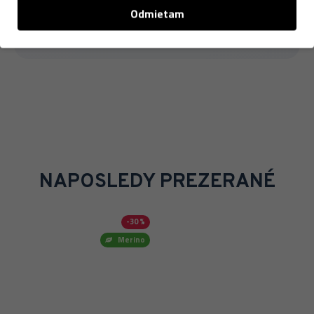
Odmietam
Viac o značke →
NAPOSLEDY PREZERANÉ
-30 %
Merino