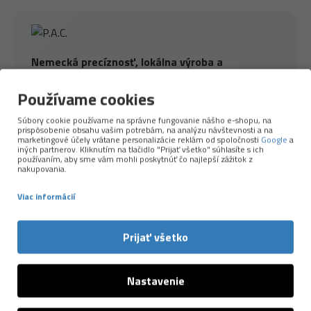
Nemecká precíznosť, lokálna výroba a
udržateľnejší prístup k použitým materiálom.
Používame cookies
Značka
P.A.C.
patrí medzi špičku v oblasti funkčných
Súbory cookie používame na správne fungovanie nášho e-shopu, na
doplnkov pre šport a outdoor. Väčšinu produktov si
prispôsobenie obsahu vašim potrebám, na analýzu návštevnosti a na
marketingové účely vrátane personalizácie reklám od spoločnosti
Google
a
vyrábajú sami
v Nemecku vo svojej zelenej
iných partnerov. Kliknutím na tlačidlo "Prijať všetko" súhlasíte s ich
továrni
, kde majú pod kontrolou kvalitu, použité
používaním, aby sme vám mohli poskytnúť čo najlepší zážitok z
nakupovania.
materiály aj etické spracovanie. P.A.C. stavia na
moderných technológiách, komforte a dlhej
Viac informácií
životnosti – a zároveň myslí na planétu.
Prijať všetko
Používa
recyklovaný polyester, merino vlnu
z
odpovedných zdrojov a ďalšie materiály s nižšou
ekologickou stopou. Ich produkty sú ľahké, priedušné,
Nastavenie
príjemné na pokožke a spoľahlivo fungujú pri behu,
turistike aj každodennom nosení.