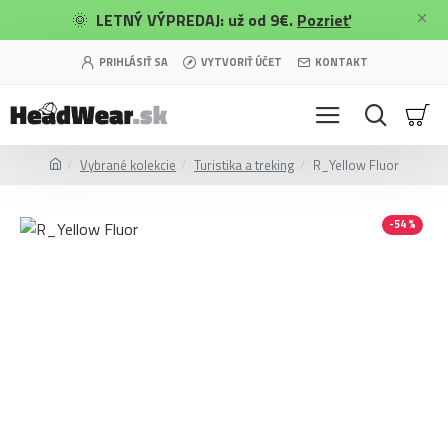
🌞
LETNÝ VÝPREDAJ: už od 9€.
Pozrieť
PRIHLÁSIŤ SA
VYTVORIŤ ÚČET
KONTAKT
Vybrané kolekcie
Turistika a treking
R_Yellow Fluor
-54 %