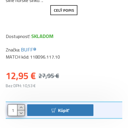
silné horské slnko. ..
CELÝ POPIS
SKLADOM
Dostupnosť:
BUFF®
Značka:
MATCH kód:
118096.117.10
12,95 €
27,95 €
Bez DPH: 10,53 €
Kúpiť