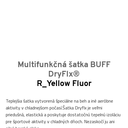
Multifunkčná šatka BUFF
DryFlx®
R_Yellow Fluor
Teplejšia šatka vytvorená špeciálne na beh a iné aeróbne
aktivity v chladnejšom počasí.Šatka Dryflx je veľmi
priedušná, elastická a poskytuje dostatočnú tepelnú izoláciu
pre športové aktivity v chladných dňoch. Nezaskočí ju ani