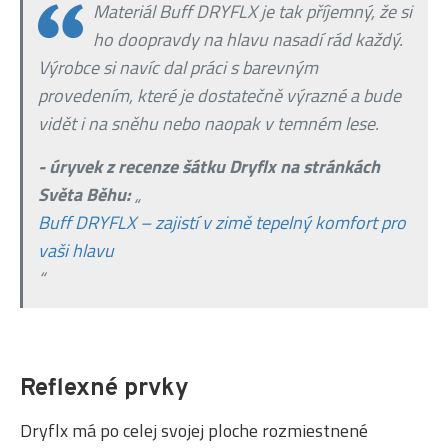
Materiál Buff DRYFLX je tak příjemný, že si
ho doopravdy na hlavu nasadí rád každý.
Výrobce si navíc dal práci s barevným
provedením, které je dostatečně výrazné a bude
vidět i na sněhu nebo naopak v temném lese.
- úryvek z recenze šátku Dryflx na stránkách
Světa Běhu:
„
Buff DRYFLX – zajistí v zimě tepelný komfort pro
vaši hlavu
“
Reflexné prvky
Dryflx má po celej svojej ploche rozmiestnené