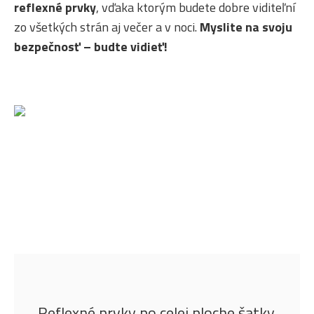
reflexné prvky
, vďaka ktorým budete dobre viditeľní
zo všetkých strán aj večer a v noci.
Myslite na svoju
bezpečnosť – budte vidieť!
Reflexné prvky po celej ploche šatky.