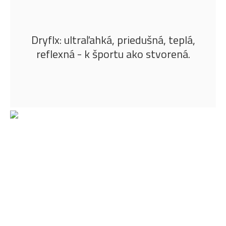
Dryflx: ultraľahká, priedušná, teplá,
reflexná - k športu ako stvorená.