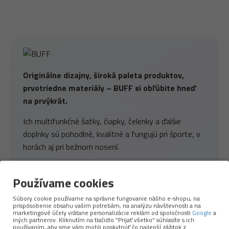
Originálne dizajny, široká paleta produktov,
prvotriedne materiály – BUFF si obľúbite hneď
na prvýkrát.
Ich multifunkčné šatky, čiapky, čelenky a ďalšie
doplnky sú pohodlné, kvalitné a fungujú pri športe, v
horách aj pri bežnom nosení.
Kde je to len trochu možné, používajú
recyklované
Používame cookies
alebo prírodné materiály
. Väčšina výroby prebieha
vo
vlastnej továrni v Španielsku
, čo BUFFu
Súbory cookie používame na správne fungovanie nášho e-shopu, na
umožňuje držať vysokú kvalitu a precíznu kontrolu
prispôsobenie obsahu vašim potrebám, na analýzu návštevnosti a na
marketingové účely vrátane personalizácie reklám od spoločnosti
Google
a
nad materiálmi aj spracovaním.
iných partnerov. Kliknutím na tlačidlo "Prijať všetko" súhlasíte s ich
používaním, aby sme vám mohli poskytnúť čo najlepší zážitok z