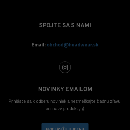
SPOJTE SA S NAMI
Email:
obchod@headwear.sk
NOVINKY EMAILOM
Prihláste sa k odberu noviniek a nezmeškajte žiadnu zľavu,
ani nové produkty ;)
PRIHLÁSIŤ K ODBERU