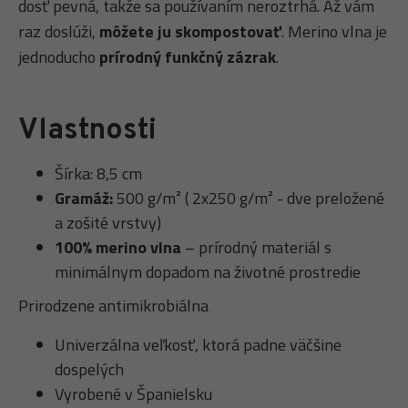
dosť pevná, takže sa používaním neroztrhá. Až vám
raz doslúži,
môžete ju skompostovať
. Merino vlna je
jednoducho
prírodný funkčný zázrak
.
Vlastnosti
Šírka: 8,5 cm
Gramáž:
500 g/m² ( 2x250 g/m² - dve preložené
a zošité vrstvy)
100% merino vlna
– prírodný materiál s
minimálnym dopadom na životné prostredie
Prirodzene antimikrobiálna
Univerzálna veľkosť, ktorá padne väčšine
dospelých
Vyrobené v Španielsku