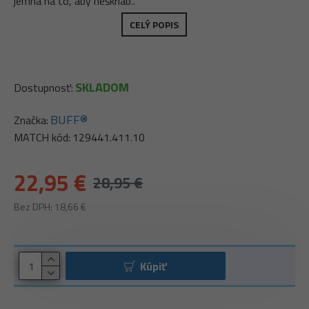
jemná na to, aby neškriab..
CELÝ POPIS
SKLADOM
Dostupnosť:
BUFF®
Značka:
MATCH kód:
129441.411.10
22,95 €
28,95 €
Bez DPH: 18,66 €
Kúpiť