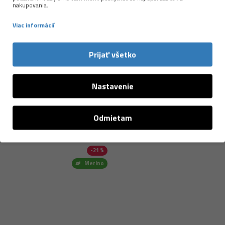
nakupovania.
Viac o značke →
Viac informácií
Prijať všetko
Nastavenie
Odmietam
NAPOSLEDY PREZERANÉ
-21 %
Merino