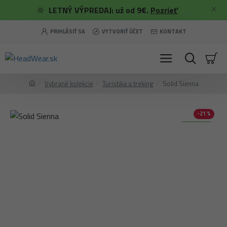
🌞
LETNÝ VÝPREDAJ: už od 9€.
Pozrieť
PRIHLÁSIŤ SA
VYTVORIŤ ÚČET
KONTAKT
Vybrané kolekcie
Turistika a treking
Solid Sienna
-21 %
Merino