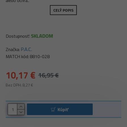
alebo ochra..
CELÝ POPIS
SKLADOM
Dostupnosť:
P.A.C.
Značka:
MATCH kód:
8810-028
10,17 €
16,95 €
Bez DPH: 8,27 €
Kúpiť