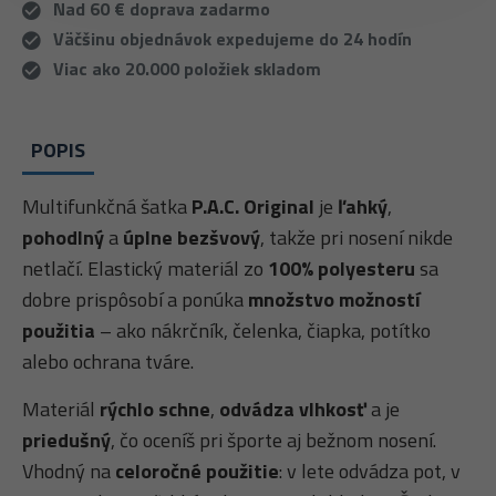
Nad 60 € doprava zadarmo
Väčšinu objednávok expedujeme do 24 hodín
Viac ako 20.000 položiek skladom
POPIS
Multifunkčná šatka
P.A.C. Original
je
ľahký
,
pohodlný
a
úplne bezšvový
, takže pri nosení nikde
netlačí. Elastický materiál zo
100% polyesteru
sa
dobre prispôsobí a ponúka
množstvo možností
použitia
– ako nákrčník, čelenka, čiapka, potítko
alebo ochrana tváre.
Materiál
rýchlo schne
,
odvádza vlhkosť
a je
priedušný
, čo oceníš pri športe aj bežnom nosení.
Vhodný na
celoročné použitie
: v lete odvádza pot, v