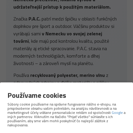
udržateľnejší prístup k použitým materiálom.
Značka
P.A.C.
patrí medzi špičku v oblasti funkčných
doplnkov pre šport a outdoor. Väčšinu produktov si
vyrábajú sami
v Nemecku vo svojej zelenej
továrni
, kde majú pod kontrolou kvalitu, použité
materiály aj etické spracovanie. P.A.C. stavia na
moderných technológiách, komforte a dlhej
životnosti – a zároveň myslí na planétu.
Používa
recyklovaný polyester, merino vlnu
z
odpovedných zdrojov a ďalšie materiály s nižšou
ekologickou stopou. Ich produkty sú ľahké, priedušné,
Používame cookies
príjemné na pokožke a spoľahlivo fungujú pri behu,
turistike aj každodennom nosení.
Súbory cookie používame na správne fungovanie nášho e-shopu, na
prispôsobenie obsahu vašim potrebám, na analýzu návštevnosti a na
marketingové účely vrátane personalizácie reklám od spoločnosti
Google
a
Viac o značke →
iných partnerov. Kliknutím na tlačidlo "Prijať všetko" súhlasíte s ich
používaním, aby sme vám mohli poskytnúť čo najlepší zážitok z
nakupovania.