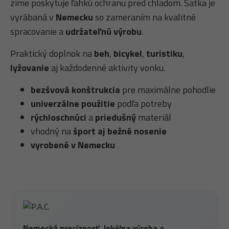
zime poskytuje ľahkú ochranu pred chladom. Šatka je
vyrábaná v
Nemecku
so zameraním na kvalitné
spracovanie a
udržateľnú výrobu
.
Praktický doplnok na
beh
,
bicykel
,
turistiku
,
lyžovanie
aj každodenné aktivity vonku.
bezšvová konštrukcia
pre maximálne pohodlie
univerzálne použitie
podľa potreby
rýchloschnúci
a
priedušný
materiál
vhodný na
šport aj bežné nosenie
vyrobené v Nemecku
Nemecká precíznosť, lokálna výroba a