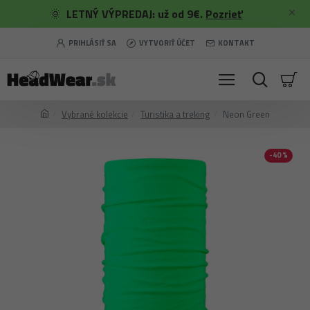
🌞
LETNÝ VÝPREDAJ: už od 9€.
Pozrieť
PRIHLÁSIŤ SA
VYTVORIŤ ÚČET
KONTAKT
Vybrané kolekcie
Turistika a treking
Neon Green
-40 %