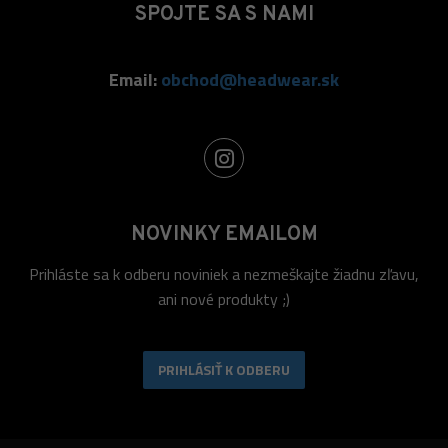
SPOJTE SA S NAMI
Email:
obchod@headwear.sk
NOVINKY EMAILOM
Prihláste sa k odberu noviniek a nezmeškajte žiadnu zľavu,
ani nové produkty ;)
PRIHLÁSIŤ K ODBERU