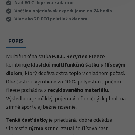
Nad 60 € doprava zadarmo
Väčšinu objednávok expedujeme do 24 hodín
Viac ako 20.000 položiek skladom
POPIS
Multifunkčná šatka
P.A.C. Recycled Fleece
kombinuje
klasickú multifunkčnú šatku s flísovým
dielom
, ktorý dodáva extra teplo v chladnom počasí.
Obe časti sú vyrobené zo 100% polyesteru, pričom
fleece pochádza z
recyklovaného materiálu
.
Výsledkom je mäkký, príjemný a funkčný doplnok na
zimné športy aj bežné nosenie.
Tenká časť šatky
je priedušná, dobre odvádza
vlhkosť a
rýchlo schne
, zatiaľ čo flísová časť