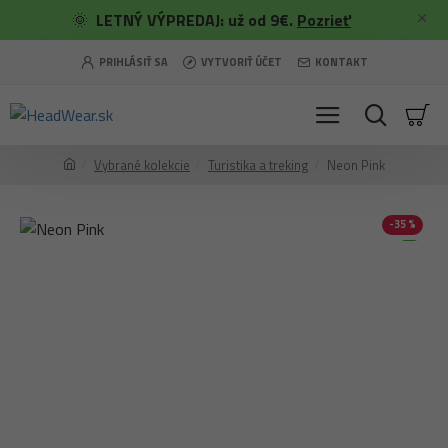
🌞
LETNÝ VÝPREDAJ: už od 9€.
Pozrieť
PRIHLÁSIŤ SA
VYTVORIŤ ÚČET
KONTAKT
Vybrané kolekcie
Turistika a treking
Neon Pink
-35 %