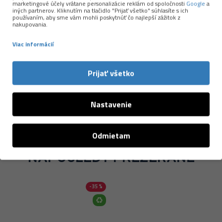
ekologickou stopou. Ich produkty sú ľahké, priedušné,
marketingové účely vrátane personalizácie reklám od spoločnosti
Google
a
iných partnerov. Kliknutím na tlačidlo "Prijať všetko" súhlasíte s ich
príjemné na pokožke a spoľahlivo fungujú pri behu,
používaním, aby sme vám mohli poskytnúť čo najlepší zážitok z
nakupovania.
turistike aj každodennom nosení.
Viac informácií
Viac o značke →
Prijať všetko
Nastavenie
Odmietam
NAPOSLEDY PREZERANÉ
-35 %