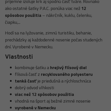
príjemne izoluje krk aj spodnú časť tváre. Rovnako
ako ostatné šatky P.A.C. ponúka viac než
12
spôsobov použitia
– nákrčník, kuklu, čelenku,
čiapku,...
Hodí sa na lyžovanie, zimnú turistiku, behanie,
prechádzky aj každodenné nosenie počas studených
dní. Vyrobené v Nemecku.
Vlastnosti
kombinuje šatku a
hrejivý flísový diel
flísová časť z
recyklovaného polyesteru
tenká časť
je priedušná a rýchloschnúca
dobrý odvod vlhkosti
viac než 12 spôsobov použitia
vhodná na šport aj bežné zimné nosenie
vyrobené v Nemecku