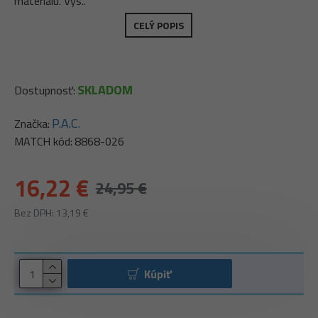
materiálu. Výs..
CELÝ POPIS
SKLADOM
Dostupnosť:
P.A.C.
Značka:
MATCH kód:
8868-026
16,22 €
24,95 €
Bez DPH: 13,19 €
Kúpiť