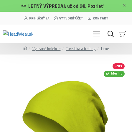
🌞
LETNÝ VÝPREDAJ: už od 9€.
Pozrieť
PRIHLÁSIŤ SA
VYTVORIŤ ÚČET
KONTAKT
Vybrané kolekcie
Turistika a treking
Lime
-20 %
Merino