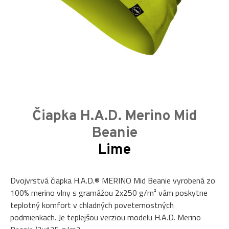
Čiapka H.A.D. Merino Mid
Beanie
Lime
Dvojvrstvá čiapka H.A.D.® MERINO Mid Beanie vyrobená zo
100% merino vlny s gramážou 2x250 g/m² vám poskytne
teplotný komfort v chladných poveternostných
podmienkach. Je teplejšou verziou modelu H.A.D. Merino