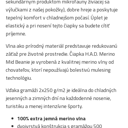
sekundárnym produktom mikrofauny živiacej sa
výlučkami z našej pokožky), dobre hreje a poskytuje
tepelný komfort v chladnejšom počasí. Úplet je
elastický a pri nosení tejto čiapky sa budete cítiť
príjemne.
Vlna ako prírodný materiál predstavuje redukovanú
záťaž pre životné prostredie. Čiapka H.A.D. Merino
Mid Beanie je vyrobená z kvalitnej merino vlny od
chovateľov, ktorí nepoužívajú bolestivú mulesing
technológiu.
Vďaka gramáži 2x250 g/m2 je ideálna do chladných
jesenných a zimných dní na každodenné nosenie,
turistiku a menej intenzívne športy.
100% extra jemná merino vlna
dvojvrstvá konštrukcia s gramážou 500