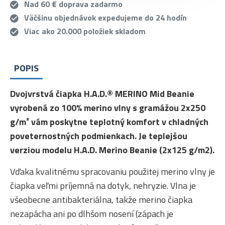
Nad 60 € doprava zadarmo
Väčšinu objednávok expedujeme do 24 hodín
Viac ako 20.000 položiek skladom
POPIS
Dvojvrstvá čiapka H.A.D.® MERINO Mid Beanie
vyrobená zo 100% merino vlny s gramážou 2x250
g/m² vám poskytne teplotný komfort v chladných
poveternostných podmienkach. Je teplejšou
verziou modelu H.A.D. Merino Beanie (2x125 g/m2).
Vďaka kvalitnému spracovaniu použitej merino vlny je
čiapka veľmi príjemná na dotyk, nehryzie. Vlna je
všeobecne antibakteriálna, takže merino čiapka
nezapácha ani po dlhšom nosení (zápach je