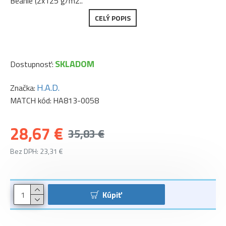
Beanie (2x125 g/m2..
CELÝ POPIS
SKLADOM
Dostupnosť:
H.A.D.
Značka:
MATCH kód:
HA813-0058
28,67 €
35,83 €
Bez DPH: 23,31 €
Kúpiť