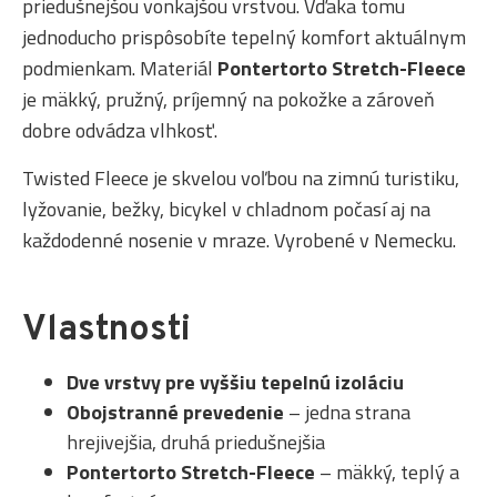
priedušnejšou vonkajšou vrstvou. Vďaka tomu
jednoducho prispôsobíte tepelný komfort aktuálnym
podmienkam. Materiál
Pontertorto Stretch-Fleece
je mäkký, pružný, príjemný na pokožke a zároveň
dobre odvádza vlhkosť.
Twisted Fleece je skvelou voľbou na zimnú turistiku,
lyžovanie, bežky, bicykel v chladnom počasí aj na
každodenné nosenie v mraze. Vyrobené v Nemecku.
Vlastnosti
Dve vrstvy pre vyššiu tepelnú izoláciu
Obojstranné prevedenie
– jedna strana
hrejivejšia, druhá priedušnejšia
Pontertorto Stretch-Fleece
– mäkký, teplý a