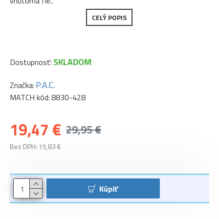
vnútorná fle..
CELÝ POPIS
SKLADOM
Dostupnosť:
P.A.C.
Značka:
MATCH kód:
8830-428
19,47 €
29,95 €
Bez DPH: 15,83 €
Kúpiť