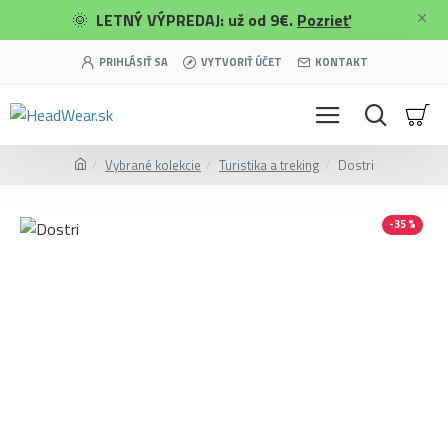
🌞
LETNÝ VÝPREDAJ: už od 9€.
Pozrieť
PRIHLÁSIŤ SA
VYTVORIŤ ÚČET
KONTAKT
Vybrané kolekcie
Turistika a treking
Dostri
-35 %