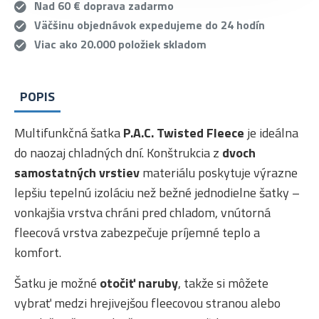
Nad 60 € doprava zadarmo
Väčšinu objednávok expedujeme do 24 hodín
Viac ako 20.000 položiek skladom
POPIS
Multifunkčná šatka
P.A.C. Twisted Fleece
je ideálna
do naozaj chladných dní. Konštrukcia z
dvoch
samostatných vrstiev
materiálu poskytuje výrazne
lepšiu tepelnú izoláciu než bežné jednodielne šatky –
vonkajšia vrstva chráni pred chladom, vnútorná
fleecová vrstva zabezpečuje príjemné teplo a
komfort.
Šatku je možné
otočiť naruby
, takže si môžete
vybrať medzi hrejivejšou fleecovou stranou alebo