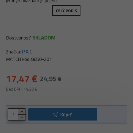
jemným vláknam je príjem..
CELÝ POPIS
SKLADOM
Dostupnosť:
P.A.C.
Značka:
MATCH kód:
8850-201
17,47 €
24,95 €
Bez DPH: 14,20 €
Kúpiť