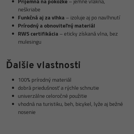
Príjemná na pokožke
– jemné vlákna,
neškriabe
Funkčná aj za vlhka
– izoluje aj po navlhnutí
Prírodný a obnoviteľný materiál
RWS certifikácia
– eticky získaná vlna, bez
mulesingu
Ďalšie vlastnosti
100% prírodný materiál
dobrá priedušnosť a rýchle schnutie
univerzálne celoročné použitie
vhodná na turistiku, beh, bicykel, lyže aj bežné
nosenie