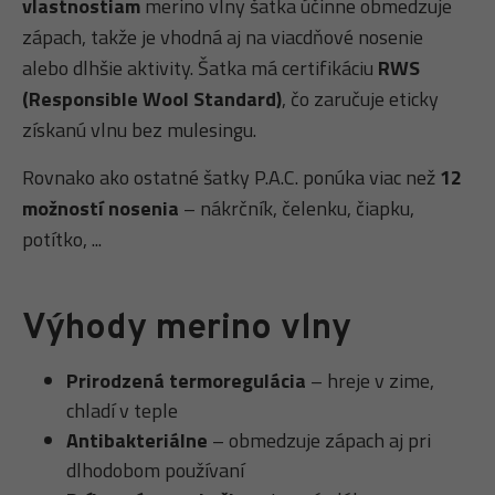
vlastnostiam
merino vlny šatka účinne obmedzuje
zápach, takže je vhodná aj na viacdňové nosenie
alebo dlhšie aktivity. Šatka má certifikáciu
RWS
(Responsible Wool Standard)
, čo zaručuje eticky
získanú vlnu bez mulesingu.
Rovnako ako ostatné šatky P.A.C. ponúka viac než
12
možností nosenia
– nákrčník, čelenku, čiapku,
potítko, ...
Výhody merino vlny
Prirodzená termoregulácia
– hreje v zime,
chladí v teple
Antibakteriálne
– obmedzuje zápach aj pri
dlhodobom používaní