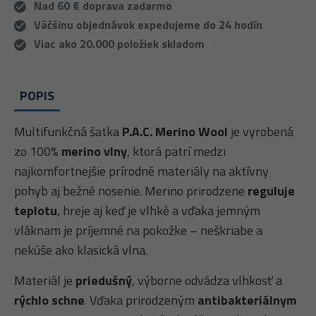
Nad 60 € doprava zadarmo
Väčšinu objednávok expedujeme do 24 hodín
Viac ako 20.000 položiek skladom
POPIS
Multifunkčná šatka
P.A.C. Merino Wool
je vyrobená
zo 100%
merino vlny
, ktorá patrí medzi
najkomfortnejšie prírodné materiály na aktívny
pohyb aj bežné nosenie. Merino prirodzene
reguluje
teplotu
, hreje aj keď je vlhké a vďaka jemným
vláknam je príjemné na pokožke – neškriabe a
nekúše ako klasická vlna.
Materiál je
priedušný
, výborne odvádza vlhkosť a
rýchlo schne
. Vďaka prirodzeným
antibakteriálnym