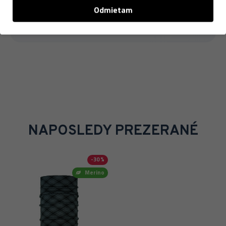
Odmietam
Viac o značke →
NAPOSLEDY PREZERANÉ
-30 %
Merino