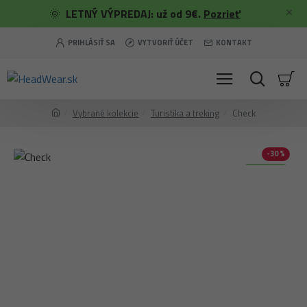
🌞
LETNÝ VÝPREDAJ: už od 9€.
Pozrieť
PRIHLÁSIŤ SA
VYTVORIŤ ÚČET
KONTAKT
Vybrané kolekcie
Turistika a treking
Check
-30 %
Merino