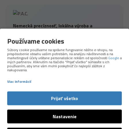
Nemecká precíznosť, lokálna výroba a
udržateľnejší prístup k použitým materiálom.
Používame cookies
Značka
P.A.C.
patrí medzi špičku v oblasti funkčných
Súbory cookie používame na správne fungovanie nášho e-shopu, na
doplnkov pre šport a outdoor. Väčšinu produktov si
prispôsobenie obsahu vašim potrebám, na analýzu návštevnosti a na
marketingové účely vrátane personalizácie reklám od spoločnosti
Google
a
vyrábajú sami
v Nemecku vo svojej zelenej
iných partnerov. Kliknutím na tlačidlo "Prijať všetko" súhlasíte s ich
továrni
, kde majú pod kontrolou kvalitu, použité
používaním, aby sme vám mohli poskytnúť čo najlepší zážitok z
nakupovania.
materiály aj etické spracovanie. P.A.C. stavia na
moderných technológiách, komforte a dlhej
Viac informácií
životnosti – a zároveň myslí na planétu.
Prijať všetko
Používa
recyklovaný polyester, merino vlnu
z
odpovedných zdrojov a ďalšie materiály s nižšou
ekologickou stopou. Ich produkty sú ľahké, priedušné,
Nastavenie
príjemné na pokožke a spoľahlivo fungujú pri behu,
turistike aj každodennom nosení.