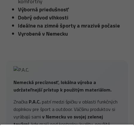
komfortný
Výborná priedušnosť
Dobrý odvod vlhkosti
Ideálne na zimné športy a mrazivé počasie
Vyrobené v Nemecku
Nemecká precíznosť, lokálna výroba a
udržateľnejší prístup k použitým materiálom.
Značka
P.A.C.
patrí medzi špičku v oblasti funkčných
doplnkov pre šport a outdoor. Väčšinu produktov si
vyrábajú sami
v Nemecku vo svojej zelenej
továrni
, kde majú pod kontrolou kvalitu, použité
materiály aj etické spracovanie. P.A.C. stavia na