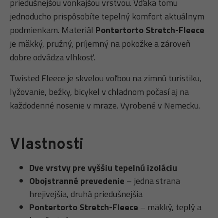
priedušnejšou vonkajšou vrstvou. Vďaka tomu
jednoducho prispôsobíte tepelný komfort aktuálnym
podmienkam. Materiál
Pontertorto Stretch-Fleece
je mäkký, pružný, príjemný na pokožke a zároveň
dobre odvádza vlhkosť.
Twisted Fleece je skvelou voľbou na zimnú turistiku,
lyžovanie, bežky, bicykel v chladnom počasí aj na
každodenné nosenie v mraze. Vyrobené v Nemecku.
Vlastnosti
Dve vrstvy pre vyššiu tepelnú izoláciu
Obojstranné prevedenie
– jedna strana
hrejivejšia, druhá priedušnejšia
Pontertorto Stretch-Fleece
– mäkký, teplý a