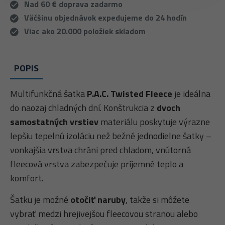
Nad 60 € doprava zadarmo
Väčšinu objednávok expedujeme do 24 hodín
Viac ako 20.000 položiek skladom
POPIS
Multifunkčná šatka
P.A.C. Twisted Fleece
je ideálna
do naozaj chladných dní. Konštrukcia z
dvoch
samostatných vrstiev
materiálu poskytuje výrazne
lepšiu tepelnú izoláciu než bežné jednodielne šatky –
vonkajšia vrstva chráni pred chladom, vnútorná
fleecová vrstva zabezpečuje príjemné teplo a
komfort.
Šatku je možné
otočiť naruby
, takže si môžete
vybrať medzi hrejivejšou fleecovou stranou alebo