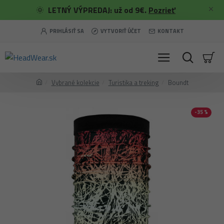
🌞
LETNÝ VÝPREDAJ: už od 9€.
Pozrieť
PRIHLÁSIŤ SA
VYTVORIŤ ÚČET
KONTAKT
Vybrané kolekcie
Turistika a treking
Boundt
-35 %