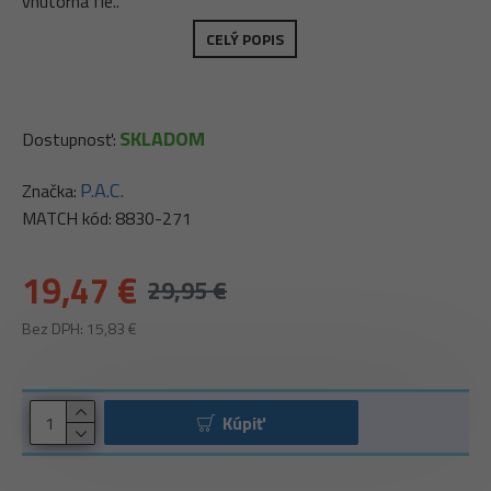
vnútorná fle..
CELÝ POPIS
SKLADOM
Dostupnosť:
P.A.C.
Značka:
MATCH kód:
8830-271
19,47 €
29,95 €
Bez DPH: 15,83 €
Kúpiť