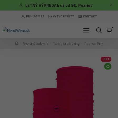
🌞
LETNÝ VÝPREDAJ: už od 9€.
Pozrieť
PRIHLÁSIŤ SA
VYTVORIŤ ÚČET
KONTAKT
Vybrané kolekcie
Turistika a treking
Apollon Pink
-30 %