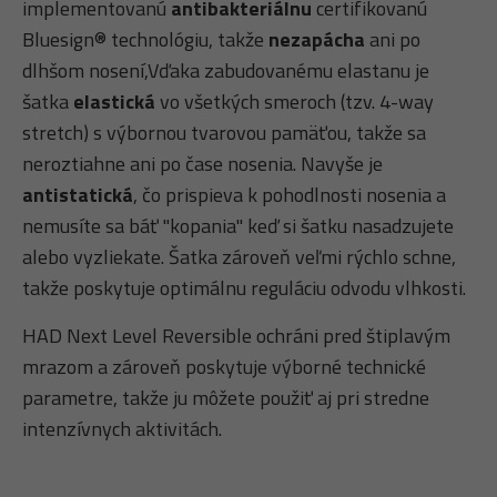
implementovanú
antibakteriálnu
certifikovanú
Bluesign® technológiu, takže
nezapácha
ani po
dlhšom nosení,Vďaka zabudovanému elastanu je
šatka
elastická
vo všetkých smeroch (tzv. 4-way
stretch) s výbornou tvarovou pamäťou, takže sa
neroztiahne ani po čase nosenia. Navyše je
antistatická
, čo prispieva k pohodlnosti nosenia a
nemusíte sa báť "kopania" keď si šatku nasadzujete
alebo vyzliekate. Šatka zároveň veľmi rýchlo schne,
takže poskytuje optimálnu reguláciu odvodu vlhkosti.
HAD Next Level Reversible ochráni pred štiplavým
mrazom a zároveň poskytuje výborné technické
parametre, takže ju môžete použiť aj pri stredne
intenzívnych aktivitách.