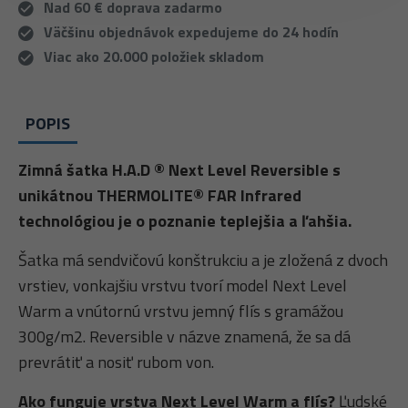
Nad 60 € doprava zadarmo
Väčšinu objednávok expedujeme do 24 hodín
Viac ako 20.000 položiek skladom
POPIS
Zimná šatka H.A.D ® Next Level Reversible s
unikátnou THERMOLITE® FAR Infrared
technológiou je o poznanie teplejšia a ľahšia.
Šatka má sendvičovú konštrukciu a je zložená z dvoch
vrstiev, vonkajšiu vrstvu tvorí model Next Level
Warm a vnútornú vrstvu jemný flís s gramážou
300g/m2. Reversible v názve znamená, že sa dá
prevrátiť a nosiť rubom von.
Ako funguje vrstva Next Level Warm a flís?
Ľudské