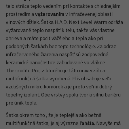
telo stráca teplo vedením pri kontakte s chladnejším
prostredím a
vyžarovaním
v infračevenej oblasti
vlnových dĺžiek. Šatka H.A.D. Next Level Warm odráža
vyžarované teplo naspäť k telu, takže vás vlastne
ohrieva a máte pocit väčšieho a tepla ako pri
podobných šatkách bez tejto technológie. Za odraz
infračerveného žiarenia naspäť sú zodpovedné
keramické nanočastice zabudované vo vlákne
Thermolite Pro, z ktorého je táto univerzálna
multifunkčná šatka vyrobená. Flís obsahuje veľa
vzdušných mikro komôrok a je preto veľmi dobrý
tepelný izolant. Obe vrstvy spolu tvoria silnú bariéru
pre únik tepla.
Šatka okrem toho , že je teplejšia ako bežná
multifunkčná šatka, je aj výrazne
ľahšia
. Navyše má