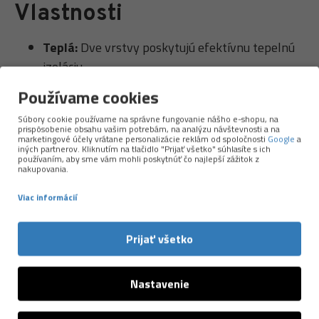
Vlastnosti
Teplá:
Dve vrstvy poskytujú efektívnu tepelnú
izoláciu.
Ľahká:
Vďaka použitým funkčným materiálom
Používame cookies
Elastická 4-Way Power Stretch:
Naťahuje sa
Súbory cookie používame na správne fungovanie nášho e-shopu, na
vo všetkých smeroch s dokonalým návratom do
prispôsobenie obsahu vašim potrebám, na analýzu návštevnosti a na
marketingové účely vrátane personalizácie reklám od spoločnosti
Google
a
pôvodného tvaru
iných partnerov. Kliknutím na tlačidlo "Prijať všetko" súhlasíte s ich
používaním, aby sme vám mohli poskytnúť čo najlepší zážitok z
Rýchlejšie schne:
Maximálny odvod potu a
nakupovania.
rýchle schnutie
Viac informácií
Hygienická:
antimikrobiálna úprava vďaka
certifikovanej technológii Bluesign®
Prijať všetko
Pohodlnejšia:
antistatická úprava pre
maximálne pohodlie
Vyrobená v Nemecku
Nastavenie
Materiál:
95% Polyester, 5% Elastan
Použitie: chladné, zimné podmienky, na miernu