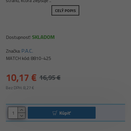
stranu, ktorá zlepšuje ..
CELÝ POPIS
SKLADOM
Dostupnosť:
P.A.C.
Značka:
MATCH kód:
8810-425
10,17 €
16,95 €
Bez DPH: 8,27 €
Kúpiť