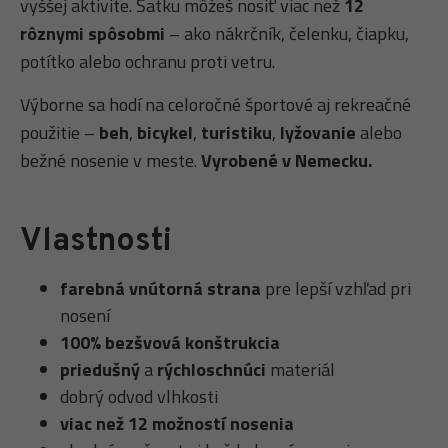
vyššej aktivite. Šatku môžeš nosiť viac než
12
rôznymi spôsobmi
– ako nákrčník, čelenku, čiapku,
potítko alebo ochranu proti vetru.
Výborne sa hodí na celoročné športové aj rekreačné
použitie –
beh
,
bicykel
,
turistiku
,
lyžovanie
alebo
bežné nosenie v meste.
Vyrobené v Nemecku.
Vlastnosti
farebná vnútorná strana
pre lepší vzhľad pri
nosení
100% bezšvová konštrukcia
priedušný
a
rýchloschnúci
materiál
dobrý odvod vlhkosti
viac než 12 možností nosenia