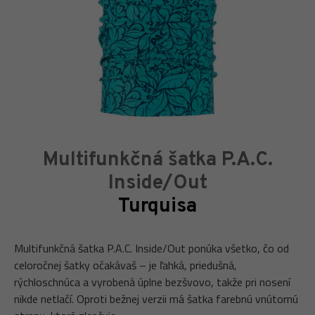
Multifunkčná šatka P.A.C.
Inside/Out
Turquisa
Multifunkčná šatka P.A.C. Inside/Out ponúka všetko, čo od
celoročnej šatky očakávaš – je ľahká, priedušná,
rýchloschnúca a vyrobená úplne bezšvovo, takže pri nosení
nikde netlačí. Oproti bežnej verzii má šatka farebnú vnútornú