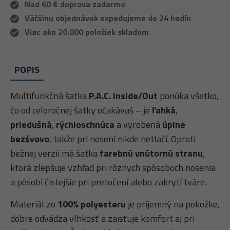
Nad 60 € doprava zadarmo
Väčšinu objednávok expedujeme do 24 hodín
Viac ako 20.000 položiek skladom
POPIS
Multifunkčná šatka
P.A.C. Inside/Out
ponúka všetko,
čo od celoročnej šatky očakávaš – je
ľahká
,
priedušná
,
rýchloschnúca
a vyrobená
úplne
bezšvovo
, takže pri nosení nikde netlačí. Oproti
bežnej verzii má šatka
farebnú vnútornú stranu
,
ktorá zlepšuje vzhľad pri rôznych spôsoboch nosenia
a pôsobí čistejšie pri pretočení alebo zakrytí tváre.
Materiál zo
100% polyesteru
je príjemný na pokožke,
dobre odvádza vlhkosť a zaisťuje komfort aj pri