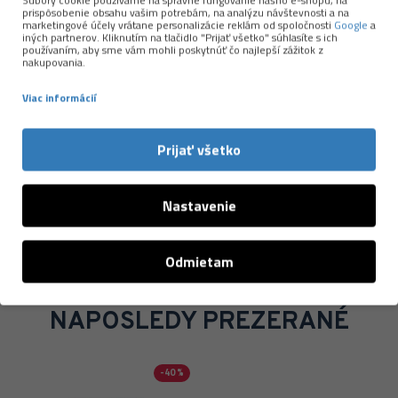
Súbory cookie používame na správne fungovanie nášho e-shopu, na
prispôsobenie obsahu vašim potrebám, na analýzu návštevnosti a na
odpovedných zdrojov a ďalšie materiály s nižšou
marketingové účely vrátane personalizácie reklám od spoločnosti
Google
a
iných partnerov. Kliknutím na tlačidlo "Prijať všetko" súhlasíte s ich
ekologickou stopou. Ich produkty sú ľahké, priedušné,
používaním, aby sme vám mohli poskytnúť čo najlepší zážitok z
nakupovania.
príjemné na pokožke a spoľahlivo fungujú pri behu,
turistike aj každodennom nosení.
Viac informácií
Viac o značke →
Prijať všetko
Nastavenie
Odmietam
NAPOSLEDY PREZERANÉ
-40 %