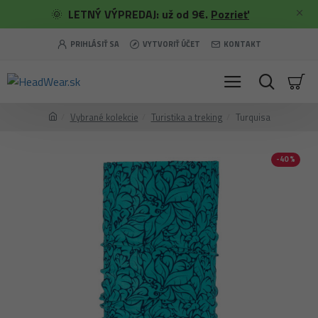
🌞
LETNÝ VÝPREDAJ: už od 9€.
Pozrieť
PRIHLÁSIŤ SA
VYTVORIŤ ÚČET
KONTAKT
Vybrané kolekcie
Turistika a treking
Turquisa
-40 %