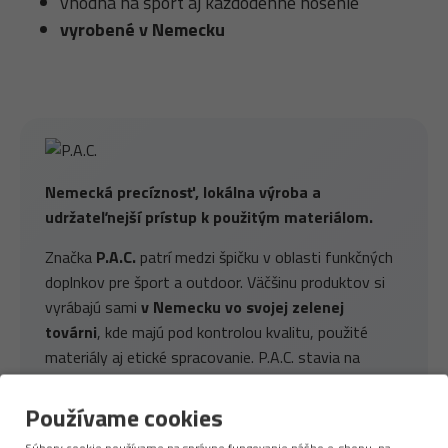
vhodná na šport aj každodenné nosenie
vyrobené v Nemecku
Nemecká precíznosť, lokálna výroba a
udržateľnejší prístup k použitým materiálom.
Značka
P.A.C.
patrí medzi špičku v oblasti funkčných
doplnkov pre šport a outdoor. Väčšinu produktov si
vyrábajú sami
v Nemecku vo svojej zelenej
továrni
, kde majú pod kontrolou kvalitu, použité
materiály aj etické spracovanie. P.A.C. stavia na
moderných technológiách, komforte a dlhej
životnosti – a zároveň myslí na planétu.
Používame cookies
Používa
recyklovaný polyester, merino vlnu
z