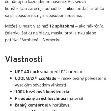
do hôr aj na každodenné nosenie. Bezšvová
konštrukcia zaručuje pohodlie – nikde netlačí a ľahko
sa prispôsobí rôznym spôsobom nosenia.
Môžeš ju nosiť viac než
12 spôsobmi
– ako nákrčník,
čelenku, šatku na hlavu, masku proti slnku alebo
potítko. Vyrobené v Nemecku.
Vlastnosti
UPF 40+ ochrana
pred UV žiarením
COOLMAX® EcoMade
– recyklovaný polyester s
vysokým odvodom vlhkosti
100% bezšvová konštrukcia
Priedušný
a
rýchloschnúci
materiál
Ľahký komfort
aj v horúčave