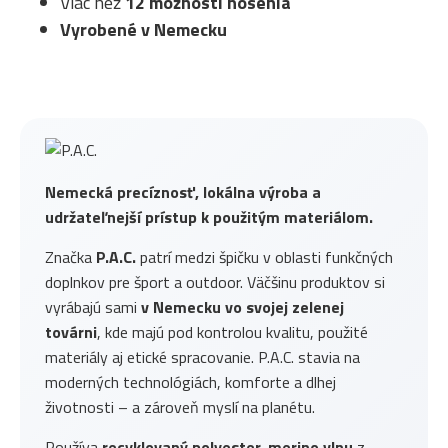
Viac než
12 možností nosenia
Vyrobené v Nemecku
Nemecká precíznosť, lokálna výroba a
udržateľnejší prístup k použitým materiálom.
Značka
P.A.C.
patrí medzi špičku v oblasti funkčných
doplnkov pre šport a outdoor. Väčšinu produktov si
vyrábajú sami
v Nemecku vo svojej zelenej
továrni
, kde majú pod kontrolou kvalitu, použité
materiály aj etické spracovanie. P.A.C. stavia na
moderných technológiách, komforte a dlhej
životnosti – a zároveň myslí na planétu.
Používa
recyklovaný polyester, merino vlnu
z