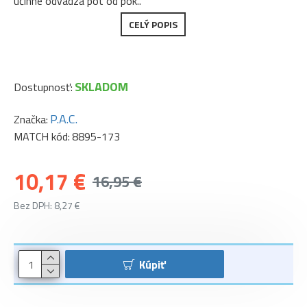
účinne odvádza pot od pok..
CELÝ POPIS
SKLADOM
Dostupnosť:
P.A.C.
Značka:
MATCH kód:
8895-173
10,17 €
16,95 €
Bez DPH: 8,27 €
Kúpiť