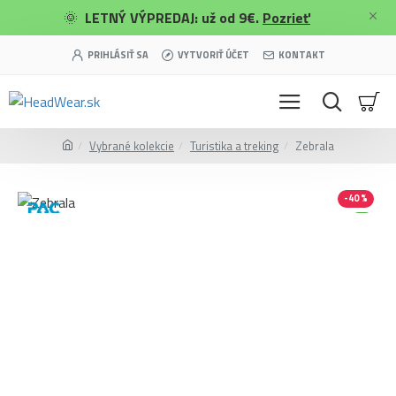
🌞
LETNÝ VÝPREDAJ: už od 9€.
Pozrieť
PRIHLÁSIŤ SA
VYTVORIŤ ÚČET
KONTAKT
Vybrané kolekcie
Turistika a treking
Zebrala
-40 %