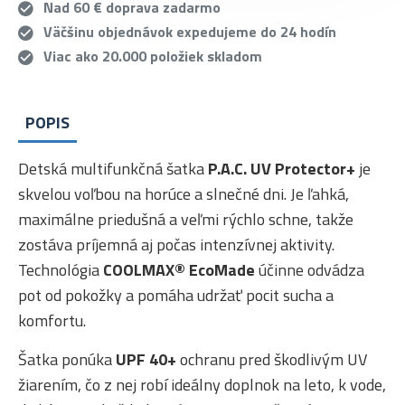
Nad 60 € doprava zadarmo
Väčšinu objednávok expedujeme do 24 hodín
Viac ako 20.000 položiek skladom
POPIS
Detská multifunkčná šatka
P.A.C. UV Protector+
je
skvelou voľbou na horúce a slnečné dni. Je ľahká,
maximálne priedušná a veľmi rýchlo schne, takže
zostáva príjemná aj počas intenzívnej aktivity.
Technológia
COOLMAX® EcoMade
účinne odvádza
pot od pokožky a pomáha udržať pocit sucha a
komfortu.
Šatka ponúka
UPF 40+
ochranu pred škodlivým UV
žiarením, čo z nej robí ideálny doplnok na leto, k vode,