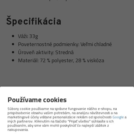
Špecifikácia
Váži: 33g
Poveternostné podmienky: Veľmi chladné
Úroveň aktivity: Stredná
Materiál: 72 % polyester, 28 % viskóza
Používame cookies
Originálne dizajny, široká paleta produktov,
Súbory cookie používame na správne fungovanie nášho e-shopu, na
prispôsobenie obsahu vašim potrebám, na analýzu návštevnosti a na
prvotriedne materiály – BUFF si obľúbite hneď
marketingové účely vrátane personalizácie reklám od spoločnosti
Google
a
iných partnerov. Kliknutím na tlačidlo "Prijať všetko" súhlasíte s ich
na prvýkrát.
používaním, aby sme vám mohli poskytnúť čo najlepší zážitok z
nakupovania.