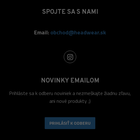
SPOJTE SA S NAMI
Email:
obchod@headwear.sk
NOVINKY EMAILOM
Prihláste sa k odberu noviniek a nezmeškajte žiadnu zľavu,
ani nové produkty ;)
PRIHLÁSIŤ K ODBERU