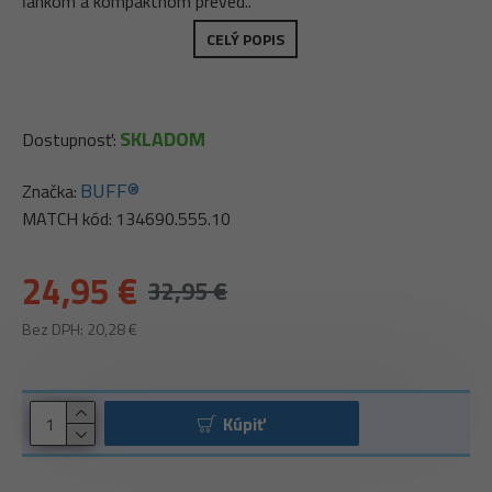
ľahkom a kompaktnom preved..
CELÝ POPIS
SKLADOM
Dostupnosť:
BUFF®
Značka:
MATCH kód:
134690.555.10
24,95 €
32,95 €
Bez DPH: 20,28 €
Kúpiť