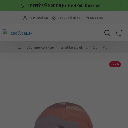
🌞
LETNÝ VÝPREDAJ: už od 9€.
Pozrieť
PRIHLÁSIŤ SA
VYTVORIŤ ÚČET
KONTAKT
Vybrané kolekcie
Turistika a treking
Sunif Multi
-24 %