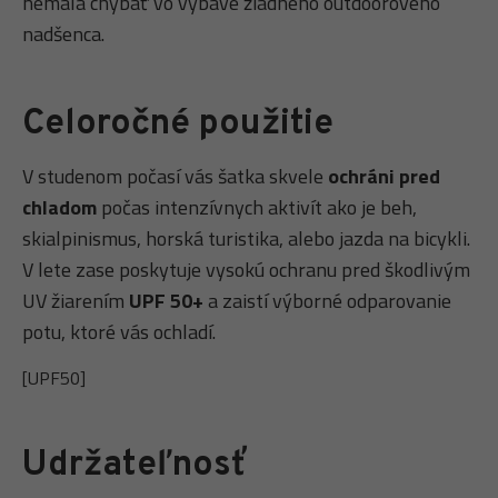
nemala chýbať vo výbave žiadneho outdoorového
nadšenca.
Celoročné použitie
V studenom počasí vás šatka skvele
ochráni pred
chladom
počas intenzívnych aktivít ako je beh,
skialpinismus, horská turistika, alebo jazda na bicykli.
V lete zase poskytuje vysokú ochranu pred škodlivým
UV žiarením
UPF 50+
a zaistí výborné odparovanie
potu, ktoré vás ochladí.
[UPF50]
Udržateľnosť