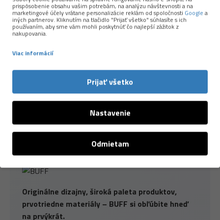
Ultrastretch
technológia:
šatka je
prispôsobenie obsahu vašim potrebám, na analýzu návštevnosti a na
marketingové účely vrátane personalizácie reklám od spoločnosti
Google
a
„naťahovacia“ do všetkých strán, vďaka čomu sa
iných partnerov. Kliknutím na tlačidlo "Prijať všetko" súhlasíte s ich
používaním, aby sme vám mohli poskytnúť čo najlepší zážitok z
veľmi príjemne nosí.
nakupovania.
Vyrobená prevažne z
recyklovaných
Viac informácií
materiálov
.
Žiadne švy
.
Prijať všetko
Univerzálna veľkosť
. Šatka dobre sadne
takmer väčšine dospelých.
Vyrobené v Španielsku
Nastavenie
Odmietam
Originálne dizajny, široká paleta produktov,
prvotriedne materiály – BUFF si obľúbite hneď
na prvýkrát.