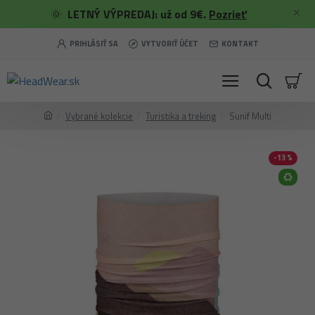
🌞
LETNÝ VÝPREDAJ: už od 9€.
Pozrieť
PRIHLÁSIŤ SA
VYTVORIŤ ÚČET
KONTAKT
Vybrané kolekcie
Turistika a treking
Sunif Multi
-13 %