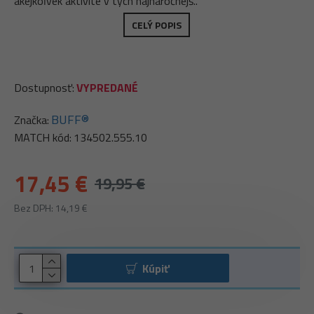
akejkoľvek aktivite v tých najnáročnejš..
CELÝ POPIS
Dostupnosť:
VYPREDANÉ
BUFF®
Značka:
MATCH kód:
134502.555.10
17,45 €
19,95 €
Bez DPH: 14,19 €
Kúpiť