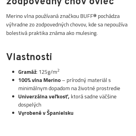
zodpovedný chov oviec
Merino vlna používaná značkou BUFF® pochádza
výhradne zo zodpovedných chovov, kde sa nepoužíva
bolestivá praktika známa ako mulesing.
Vlastnosti
2
Gramáž
: 125g/m
100% vlna Merino
– prírodný materiál s
minimálnym dopadom na životné prostredie
Univerzálna veľkosť,
ktorá sadne väčšine
dospelých
Vyrobené v Španielsku