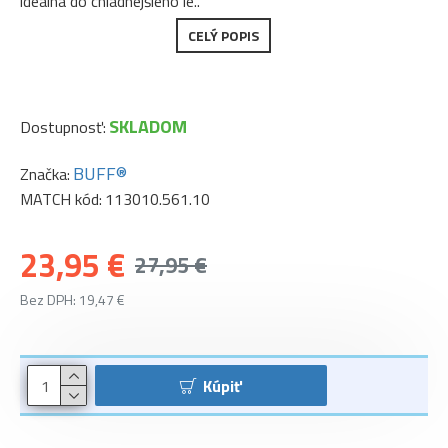
ideálna do chladnejšieho le..
CELÝ POPIS
SKLADOM
Dostupnosť:
BUFF®
Značka:
MATCH kód:
113010.561.10
23,95 €
27,95 €
Bez DPH: 19,47 €
Kúpiť