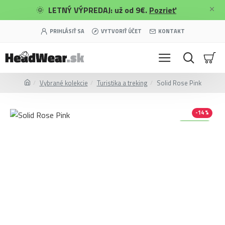
🌞
LETNÝ VÝPREDAJ: už od 9€.
Pozrieť
PRIHLÁSIŤ SA
VYTVORIŤ ÚČET
KONTAKT
Vybrané kolekcie
Turistika a treking
Solid Rose Pink
-14 %
Merino