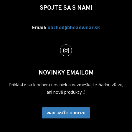
SPOJTE SA S NAMI
Email:
obchod@headwear.sk
NOVINKY EMAILOM
Prihláste sa k odberu noviniek a nezmeškajte žiadnu zľavu,
ani nové produkty ;)
PRIHLÁSIŤ K ODBERU