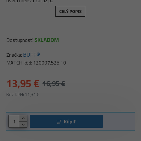
oveľa menšiu záťaž p..
CELÝ POPIS
SKLADOM
Dostupnosť:
BUFF®
Značka:
MATCH kód:
120007.525.10
13,95 €
16,95 €
Bez DPH: 11,34 €
Kúpiť