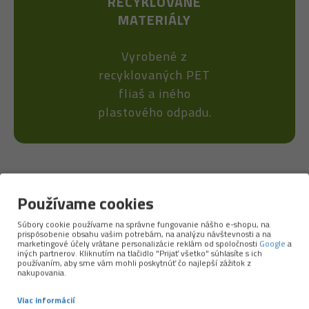
RECYKLOVANÉ
MATERIÁLY
Vyrobené z
recyklovaných PET
fliaš a iného
plastového odpadu.
Vlastnosti
Používame cookies
UPF50+
Šatka poskytuje vysoký stupeň ochrany
Súbory cookie používame na správne fungovanie nášho e-shopu, na
prispôsobenie obsahu vašim potrebám, na analýzu návštevnosti a na
pred škodlivým UV žiarením.
marketingové účely vrátane personalizácie reklám od spoločnosti
Google
a
iných partnerov. Kliknutím na tlačidlo "Prijať všetko" súhlasíte s ich
Ultrastretch
technológia
: šatka je
používaním, aby sme vám mohli poskytnúť čo najlepší zážitok z
nakupovania.
„naťahovacia“ do všetkých strán, vďaka čomu sa
veľmi príjemne nosí.
Viac informácií