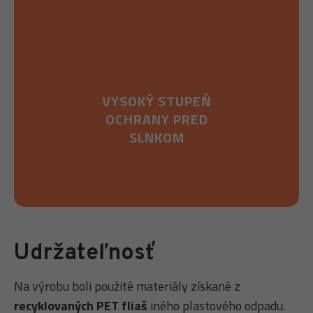
VYSOKÝ STUPEŇ
OCHRANY PRED
SLNKOM
Udržateľnosť
Na výrobu boli použité materiály získané z
recyklovaných PET fliaš
iného plastového odpadu.