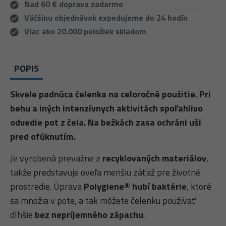
Nad 60 € doprava zadarmo
Väčšinu objednávok expedujeme do 24 hodín
Viac ako 20.000 položiek skladom
POPIS
Skvele padnúca čelenka na celoročné použitie. Pri
behu a iných intenzívnych aktivitách spoľahlivo
odvedie pot z čela. Na bežkách zasa ochráni uši
pred ofúknutím.
Je vyrobená prevažne z
recyklovaných materiálov
,
takže predstavuje oveľa menšiu záťaž pre životné
prostredie. Úprava
Polygiene® hubí baktérie
, ktoré
sa množia v pote, a tak môžete čelenku používať
dlhšie
bez nepríjemného zápachu
.