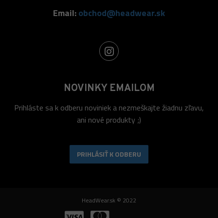
Email:
obchod@headwear.sk
NOVINKY EMAILOM
Prihláste sa k odberu noviniek a nezmeškajte žiadnu zľavu,
ani nové produkty ;)
PRIHLÁSIŤ K ODBERU
HeadWear.sk © 2022