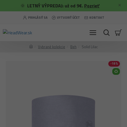
🌞
LETNÝ VÝPREDAJ: už od 9€.
Pozrieť
PRIHLÁSIŤ SA
VYTVORIŤ ÚČET
KONTAKT
Vybrané kolekcie
Beh
Solid Lilac
-18 %