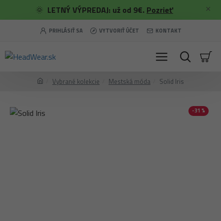
🌞
LETNÝ VÝPREDAJ: už od 9€.
Pozrieť
PRIHLÁSIŤ SA
VYTVORIŤ ÚČET
KONTAKT
Vybrané kolekcie
Mestská móda
Solid Iris
-31 %