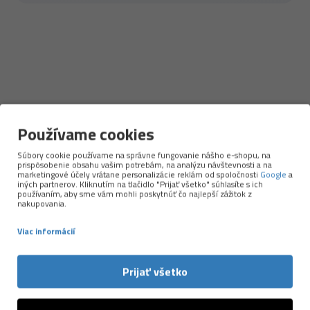
NAPOSLEDY PREZERANÉ
Používame cookies
Súbory cookie používame na správne fungovanie nášho e-shopu, na
prispôsobenie obsahu vašim potrebám, na analýzu návštevnosti a na
-31 %
marketingové účely vrátane personalizácie reklám od spoločnosti
Google
a
iných partnerov. Kliknutím na tlačidlo "Prijať všetko" súhlasíte s ich
Solid Iris
používaním, aby sme vám mohli poskytnúť čo najlepší zážitok z
Čiapka BUFF Crossknit Hat
nakupovania.
Viac informácií
24,95 €
35,95 €
Prijať všetko