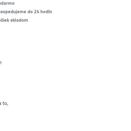
zadarmo
 expedujeme do 24 hodín
ožiek skladom
m
 to,