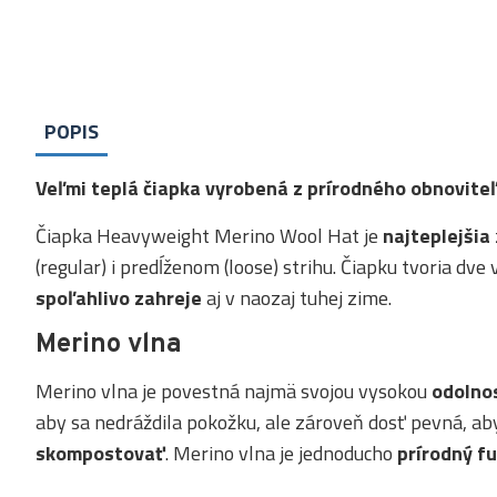
POPIS
Veľmi teplá čiapka vyrobená z prírodného obnovite
Čiapka Heavyweight Merino Wool Hat je
najteplejšia
(regular) i predĺženom (loose) strihu. Čiapku tvoria dv
spoľahlivo zahreje
aj v naozaj tuhej zime.
Merino vlna
Merino vlna je povestná najmä svojou vysokou
odolno
aby sa nedráždila pokožku, ale zároveň dosť pevná, ab
skompostovať
. Merino vlna je jednoducho
prírodný f