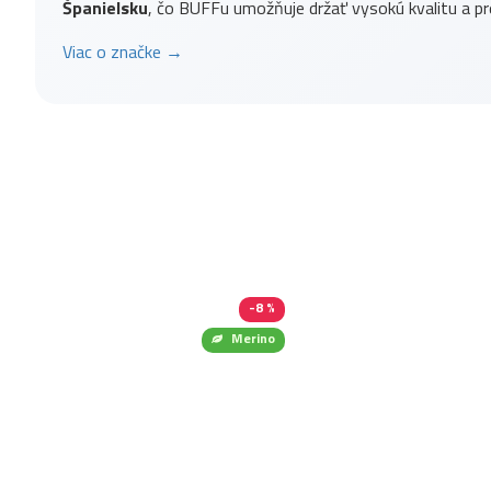
Španielsku
, čo BUFFu umožňuje držať vysokú kvalitu a pr
Viac o značke →
-8 %
Merino