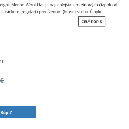
ight Merino Wool Hat je najteplejšia z merinových čiapok od
lasickom (regular) i predĺženom (loose) strihu. Čiapku..
CELÝ POPIS
10
 €
Kúpiť