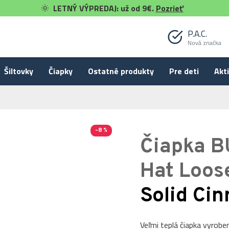
🌞
LETNÝ VÝPREDAJ: už od 9€.
Pozrieť
P.A.C.
Nová značka
Šiltovky
Čiapky
Ostatné produkty
Pre deti
Akti
-8 %
Čiapka B
Merino
Hat Loos
Solid Ci
Veľmi teplá čiapka vyrobe