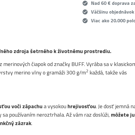
Nad 60 € doprava 
Väčšinu objednávok
Viac ako 20.000 pol
ľného zdroja šetrného k životnému prostrediu.
z merinových čiapok od značky BUFF. Vyrába sa v klasicko
2
e vrstvy merino vlny o gramáži 300 g/m
každá, takže vás
sťou voči zápachu
a vysokou
hrejivosťou
. Je dosť jemná na
y sa používaním neroztrhala. Až vám raz doslúži,
môžete ju
unkčný zázrak
.