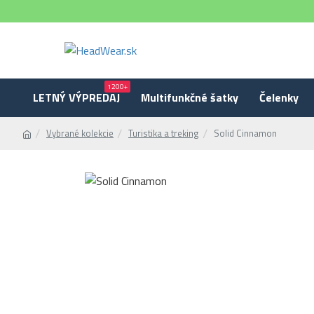
1200+
LETNÝ VÝPREDAJ
Multifunkčné šatky
Čelenky
Vybrané kolekcie
Turistika a treking
Solid Cinnamon