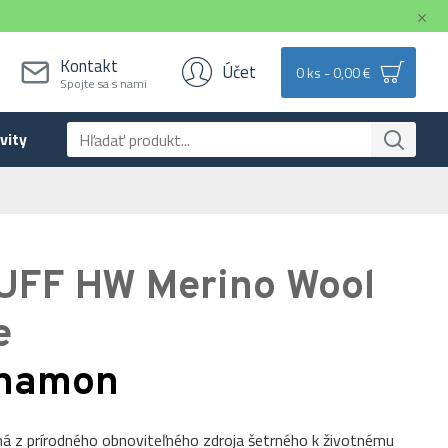
Kontakt
Účet
0 ks - 0,00 €
Spojte sa s nami
vity
UFF HW Merino Wool
e
nnamon
ná z prírodného obnoviteľného zdroja šetrného k životnému