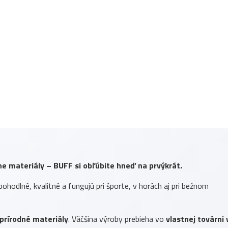
dne materiály – BUFF si obľúbite hneď na prvýkrát.
pohodlné, kvalitné a fungujú pri športe, v horách aj pri bežnom
prírodné materiály
. Väčšina výroby prebieha vo
vlastnej továrni 