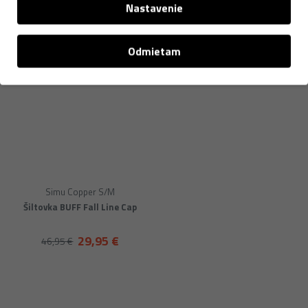
Nastavenie
Odmietam
Simu Copper S/M
Šiltovka BUFF Fall Line Cap
29,95 €
46,95 €