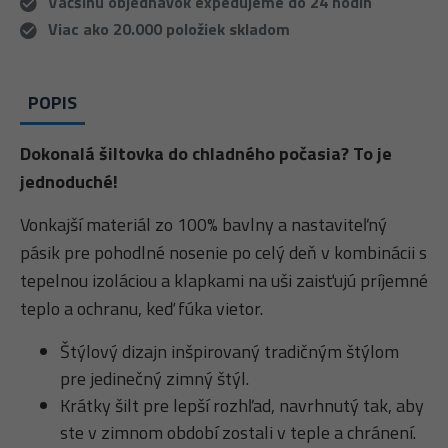
Väčšinu objednávok expedujeme do 24 hodín
Viac ako 20.000 položiek skladom
POPIS
Dokonalá šiltovka do chladného počasia? To je
jednoduché!
Vonkajší materiál zo 100% bavlny a nastaviteľný
pásik pre pohodlné nosenie po celý deň v kombinácii s
tepelnou izoláciou a klapkami na uši zaisťujú príjemné
teplo a ochranu, keď fúka vietor.
Štýlový dizajn inšpirovaný tradičným štýlom
pre jedinečný zimný štýl.
Krátky šilt pre lepší rozhľad, navrhnutý tak, aby
ste v zimnom období zostali v teple a chránení.