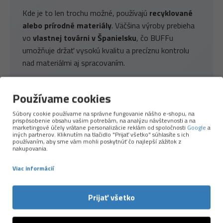
Kde je to len trochu možné, používajú
recyklované
alebo prírodné materiály
. Väčšina výroby prebieha
vo
vlastnej továrni v Španielsku
, čo BUFFu
umožňuje držať vysokú kvalitu a precíznu kontrolu
nad materiálmi aj spracovaním.
Viac o značke →
Používame cookies
Súbory cookie používame na správne fungovanie nášho e-shopu, na
prispôsobenie obsahu vašim potrebám, na analýzu návštevnosti a na
marketingové účely vrátane personalizácie reklám od spoločnosti
Google
a
iných partnerov. Kliknutím na tlačidlo "Prijať všetko" súhlasíte s ich
používaním, aby sme vám mohli poskytnúť čo najlepší zážitok z
nakupovania.
Viac informácií
NAPOSLEDY PREZERANÉ
Prijať všetko
-36 %