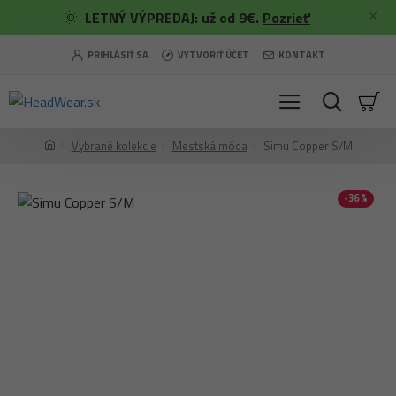
🌞
LETNÝ VÝPREDAJ: už od 9€.
Pozrieť
PRIHLÁSIŤ SA
VYTVORIŤ ÚČET
KONTAKT
Vybrané kolekcie
Mestská móda
Simu Copper S/M
-36 %