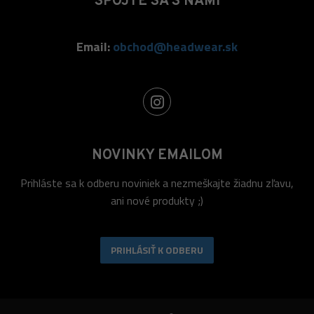
SPOJTE SA S NAMI
Email:
obchod@headwear.sk
NOVINKY EMAILOM
Prihláste sa k odberu noviniek a nezmeškajte žiadnu zľavu,
ani nové produkty ;)
PRIHLÁSIŤ K ODBERU