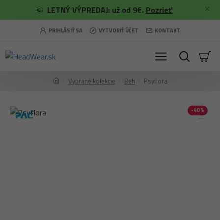
🌞
LETNÝ VÝPREDAJ: už od 9€.
Pozrieť
PRIHLÁSIŤ SA
VYTVORIŤ ÚČET
KONTAKT
Vybrané kolekcie
Beh
Psyflora
-40 %