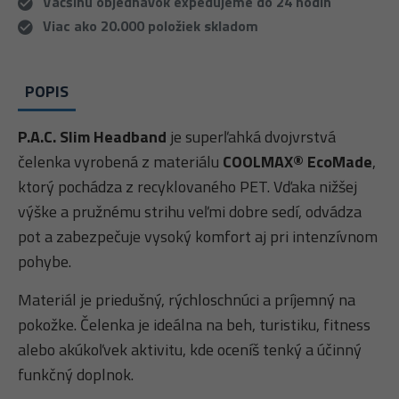
Väčšinu objednávok expedujeme do 24 hodín
Viac ako 20.000 položiek skladom
POPIS
P.A.C. Slim Headband
je superľahká dvojvrstvá
čelenka vyrobená z materiálu
COOLMAX® EcoMade
,
ktorý pochádza z recyklovaného PET. Vďaka nižšej
výške a pružnému strihu veľmi dobre sedí, odvádza
pot a zabezpečuje vysoký komfort aj pri intenzívnom
pohybe.
Materiál je priedušný, rýchloschnúci a príjemný na
pokožke. Čelenka je ideálna na beh, turistiku, fitness
alebo akúkoľvek aktivitu, kde oceníš tenký a účinný
funkčný doplnok.