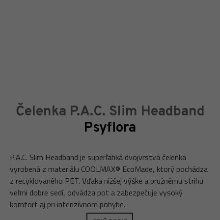
Čelenka P.A.C. Slim Headband
Psyflora
P.A.C. Slim Headband je superľahká dvojvrstvá čelenka
vyrobená z materiálu COOLMAX® EcoMade, ktorý pochádza
z recyklovaného PET. Vďaka nižšej výške a pružnému strihu
veľmi dobre sedí, odvádza pot a zabezpečuje vysoký
komfort aj pri intenzívnom pohybe..