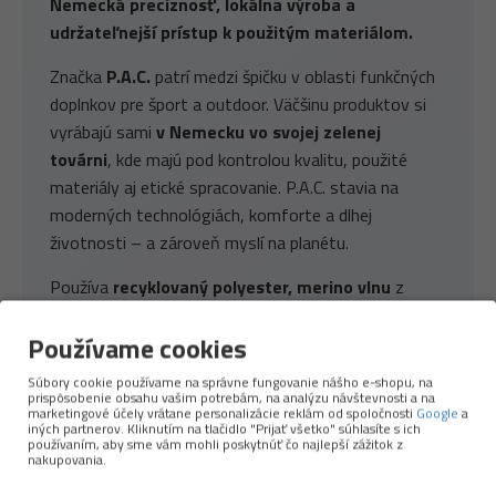
Nemecká precíznosť, lokálna výroba a
udržateľnejší prístup k použitým materiálom.
Značka
P.A.C.
patrí medzi špičku v oblasti funkčných
doplnkov pre šport a outdoor. Väčšinu produktov si
vyrábajú sami
v Nemecku vo svojej zelenej
továrni
, kde majú pod kontrolou kvalitu, použité
materiály aj etické spracovanie. P.A.C. stavia na
moderných technológiách, komforte a dlhej
životnosti – a zároveň myslí na planétu.
Používa
recyklovaný polyester, merino vlnu
z
odpovedných zdrojov a ďalšie materiály s nižšou
Používame cookies
ekologickou stopou. Ich produkty sú ľahké, priedušné,
príjemné na pokožke a spoľahlivo fungujú pri behu,
Súbory cookie používame na správne fungovanie nášho e-shopu, na
turistike aj každodennom nosení.
prispôsobenie obsahu vašim potrebám, na analýzu návštevnosti a na
marketingové účely vrátane personalizácie reklám od spoločnosti
Google
a
iných partnerov. Kliknutím na tlačidlo "Prijať všetko" súhlasíte s ich
Viac o značke →
používaním, aby sme vám mohli poskytnúť čo najlepší zážitok z
nakupovania.