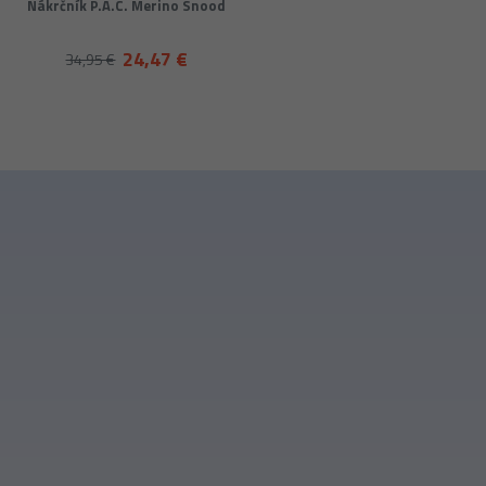
Nákrčník P.A.C. Merino Snood
24,47 €
34,95 €