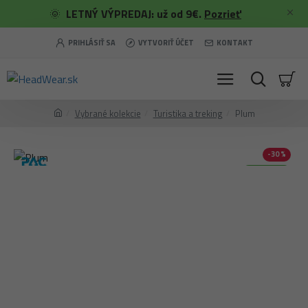
🌞
LETNÝ VÝPREDAJ: už od 9€.
Pozrieť
PRIHLÁSIŤ SA
VYTVORIŤ ÚČET
KONTAKT
Vybrané kolekcie
Turistika a treking
Plum
-30 %
Merino