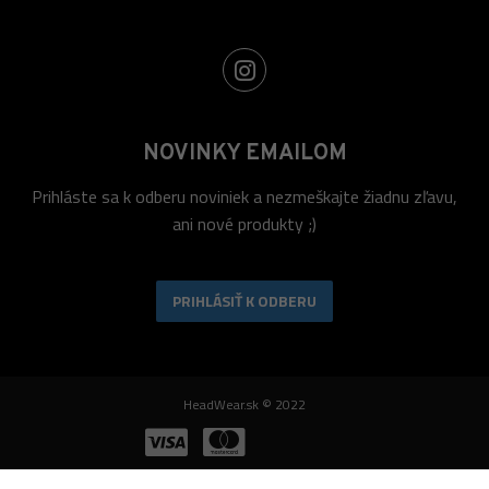
NOVINKY EMAILOM
Prihláste sa k odberu noviniek a nezmeškajte žiadnu zľavu,
ani nové produkty ;)
PRIHLÁSIŤ K ODBERU
HeadWear.sk © 2022