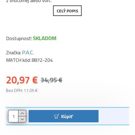
z vnútornej alebo von..
CELÝ POPIS
SKLADOM
Dostupnosť:
P.A.C.
Značka:
MATCH kód:
8872-204
20,97 €
34,95 €
Bez DPH: 17,05 €
Kúpiť