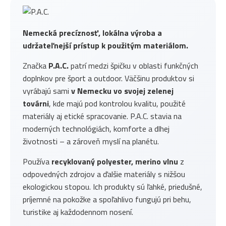
Nemecká precíznosť, lokálna výroba a
udržateľnejší prístup k použitým materiálom.
Značka
P.A.C.
patrí medzi špičku v oblasti funkčných
doplnkov pre šport a outdoor. Väčšinu produktov si
vyrábajú sami
v Nemecku vo svojej zelenej
továrni
, kde majú pod kontrolou kvalitu, použité
materiály aj etické spracovanie. P.A.C. stavia na
moderných technológiách, komforte a dlhej
životnosti – a zároveň myslí na planétu.
Používa
recyklovaný polyester, merino vlnu
z
odpovedných zdrojov a ďalšie materiály s nižšou
ekologickou stopou. Ich produkty sú ľahké, priedušné,
príjemné na pokožke a spoľahlivo fungujú pri behu,
turistike aj každodennom nosení.