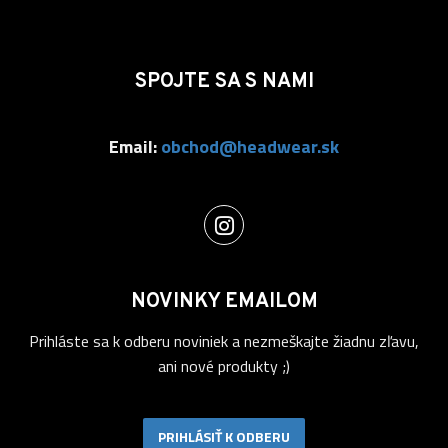
SPOJTE SA S NAMI
Email:
obchod@headwear.sk
NOVINKY EMAILOM
Prihláste sa k odberu noviniek a nezmeškajte žiadnu zľavu,
ani nové produkty ;)
PRIHLÁSIŤ K ODBERU