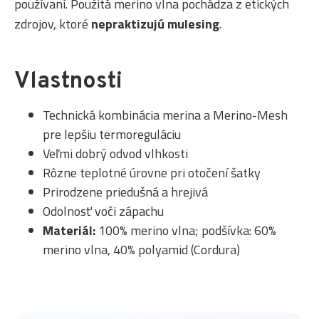
používaní. Použitá merino vlna pochádza z etických
zdrojov, ktoré
nepraktizujú mulesing
.
Vlastnosti
Technická kombinácia merina a Merino-Mesh
pre lepšiu termoreguláciu
Veľmi dobrý odvod vlhkosti
Rôzne teplotné úrovne pri otočení šatky
Prirodzene priedušná a hrejivá
Odolnosť voči zápachu
Materiál:
100% merino vlna; podšívka: 60%
merino vlna, 40% polyamid (Cordura)