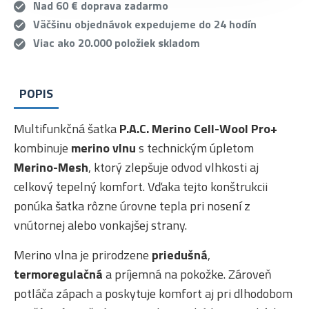
Nad 60 € doprava zadarmo
Väčšinu objednávok expedujeme do 24 hodín
Viac ako 20.000 položiek skladom
POPIS
Multifunkčná šatka
P.A.C. Merino Cell-Wool Pro+
kombinuje
merino vlnu
s technickým úpletom
Merino-Mesh
, ktorý zlepšuje odvod vlhkosti aj
celkový tepelný komfort. Vďaka tejto konštrukcii
ponúka šatka rôzne úrovne tepla pri nosení z
vnútornej alebo vonkajšej strany.
Merino vlna je prirodzene
priedušná
,
termoregulačná
a príjemná na pokožke. Zároveň
potláča zápach a poskytuje komfort aj pri dlhodobom