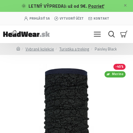
🌞
LETNÝ VÝPREDAJ: už od 9€.
Pozrieť
PRIHLÁSIŤ SA
VYTVORIŤ ÚČET
KONTAKT
Vybrané kolekcie
Turistika a treking
Paisley Black
-40 %
Merino