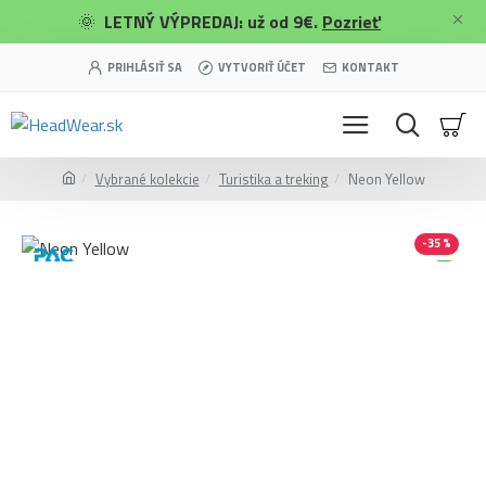
🌞
LETNÝ VÝPREDAJ: už od 9€.
Pozrieť
PRIHLÁSIŤ SA
VYTVORIŤ ÚČET
KONTAKT
Vybrané kolekcie
Turistika a treking
Neon Yellow
-35 %