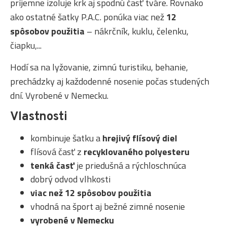
príjemne izoluje krk aj spodnú časť tváre. Rovnako
ako ostatné šatky P.A.C. ponúka viac než
12
spôsobov použitia
– nákrčník, kuklu, čelenku,
čiapku,...
Hodí sa na lyžovanie, zimnú turistiku, behanie,
prechádzky aj každodenné nosenie počas studených
dní. Vyrobené v Nemecku.
Vlastnosti
kombinuje šatku a
hrejivý flísový diel
flísová časť z
recyklovaného polyesteru
tenká časť
je priedušná a rýchloschnúca
dobrý odvod vlhkosti
viac než 12 spôsobov použitia
vhodná na šport aj bežné zimné nosenie
vyrobené v Nemecku