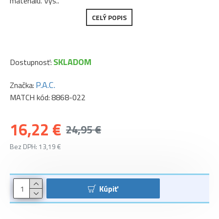
materiálu. Výs..
CELÝ POPIS
SKLADOM
Dostupnosť:
P.A.C.
Značka:
MATCH kód:
8868-022
16,22 €
24,95 €
Bez DPH: 13,19 €
Kúpiť