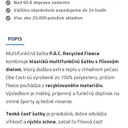
Nad 60 € doprava zadarmo
Väčšinu objednávok expedujeme do 24 hodín
Viac ako 20.000 položiek skladom
POPIS
Multifunkčná šatka
P.A.C. Recycled Fleece
kombinuje
klasickú multifunkčnú šatku s flísovým
dielom
, ktorý dodáva extra teplo v chladnom počasí.
Obe časti sú vyrobené zo 100% polyesteru, pričom
fleece pochádza z
recyklovaného materiálu
.
Výsledkom je mäkký, príjemný a funkčný doplnok na
zimné športy aj bežné nosenie.
Tenká časť šatky
je priedušná, dobre odvádza
vlhkosť a
rýchlo schne
, zatiaľ čo flísová časť