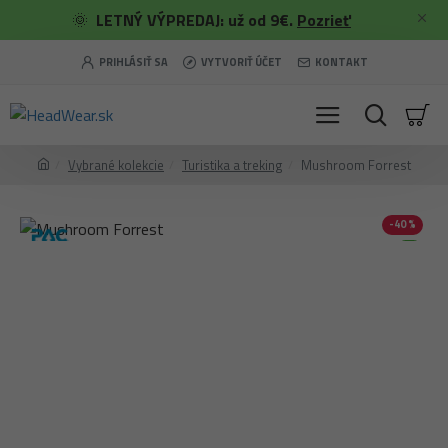
🌞
LETNÝ VÝPREDAJ: už od 9€.
Pozrieť
PRIHLÁSIŤ SA
VYTVORIŤ ÚČET
KONTAKT
Vybrané kolekcie
Turistika a treking
Mushroom Forrest
-40 %