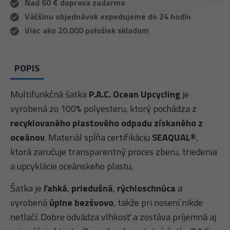
Nad 60 € doprava zadarmo
Väčšinu objednávok expedujeme do 24 hodín
Viac ako 20.000 položiek skladom
POPIS
Multifunkčná šatka
P.A.C. Ocean Upcycling
je
vyrobená zo 100% polyesteru, ktorý pochádza z
recyklovaného plastového odpadu získaného z
oceánov
. Materiál spĺňa certifikáciu
SEAQUAL®
,
ktorá zaručuje transparentný proces zberu, triedenia
a upcyklácie oceánskeho plastu.
Šatka je
ľahká
,
priedušná
,
rýchloschnúca
a
vyrobená
úplne bezšvovo
, takže pri nosení nikde
netlačí. Dobre odvádza vlhkosť a zostáva príjemná aj