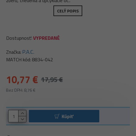
zberu, triedenia a upcyklácie oc..
CELÝ POPIS
Dostupnosť:
VYPREDANÉ
P.A.C.
Značka:
MATCH kód:
8834-042
10,77 €
17,95 €
Bez DPH: 8,76 €
Kúpiť