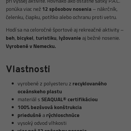
pri vyššej aktivite. Rovnako ako ostatné šatky P.A.C.
ponúka viac než
12 spôsobov nosenia
– nákrčník,
čelenku, čiapku, potítko alebo ochranu proti vetru.
Hodí sa na celoročné športové aj rekreačné aktivity –
beh
,
bicykel
,
turistiku
,
lyžovanie
aj bežné nosenie.
Vyrobené v Nemecku.
Vlastnosti
vyrobené z polyesteru z
recyklovaného
oceánskeho plastu
materiál s
SEAQUAL® certifikáciou
100% bezšvová konštrukcia
priedušné
a
rýchloschnúce
vysoký odvod vlhkosti
viac než 12 spôsobov nosenia