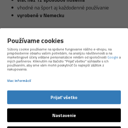
vhodné na šport aj každodenné používanie
vyrobené v Nemecku
Používame cookies
Súbory cookie používame na správne fungovanie nášho e-shopu, na
prispôsobenie obsahu vašim potrebám, na analýzu návštevnosti a na
marketingové účely vrátane personalizácie reklám od spoločnosti
Google
a
Nemecká precíznosť, lokálna výroba a
iných partnerov. Kliknutím na tlačidlo "Prijať všetko" súhlasíte s ich
používaním, aby sme vám mohli poskytnúť čo najlepší zážitok z
udržateľnejší prístup k použitým materiálom.
nakupovania.
Značka
P.A.C.
patrí medzi špičku v oblasti funkčných
Viac informácií
doplnkov pre šport a outdoor. Väčšinu produktov si
vyrábajú sami
v Nemecku vo svojej zelenej
Prijať všetko
továrni
, kde majú pod kontrolou kvalitu, použité
materiály aj etické spracovanie. P.A.C. stavia na
Nastavenie
moderných technológiách, komforte a dlhej
životnosti – a zároveň myslí na planétu.