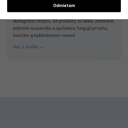
Odmietam
Používa
recyklovaný polyester, merino vlnu
z
odpovedných zdrojov a ďalšie materiály s nižšou
ekologickou stopou. Ich produkty sú ľahké, priedušné,
príjemné na pokožke a spoľahlivo fungujú pri behu,
turistike aj každodennom nosení.
Viac o značke →