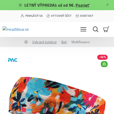
🌞
LETNÝ VÝPREDAJ: už od 9€.
Pozrieť
PRIHLÁSIŤ SA
VYTVORIŤ ÚČET
KONTAKT
Vybrané kolekcie
Beh
Multiflowers
-40 %