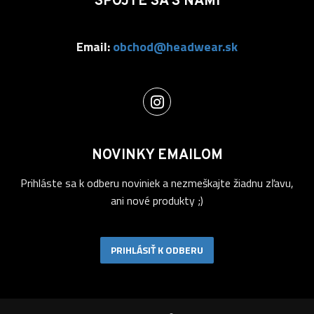
SPOJTE SA S NAMI
Email:
obchod@headwear.sk
NOVINKY EMAILOM
Prihláste sa k odberu noviniek a nezmeškajte žiadnu zľavu,
ani nové produkty ;)
PRIHLÁSIŤ K ODBERU