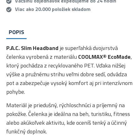
Väčšinu objednávok expedujeme do 24 hodín
Viac ako 20.000 položiek skladom
POPIS
P.A.C. Slim Headband
je superľahká dvojvrstvá
čelenka vyrobená z materiálu
COOLMAX® EcoMade
,
ktorý pochádza z recyklovaného PET. Vďaka nižšej
výške a pružnému strihu veľmi dobre sedí, odvádza
pot a zabezpečuje vysoký komfort aj pri intenzívnom
pohybe.
Materiál je priedušný, rýchloschnúci a príjemný na
pokožke. Čelenka je ideálna na beh, turistiku, fitness
alebo akúkoľvek aktivitu, kde oceníš tenký a účinný
funkčný doplnok.