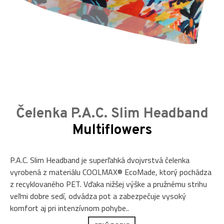
Čelenka P.A.C. Slim Headband
Multiflowers
P.A.C. Slim Headband je superľahká dvojvrstvá čelenka
vyrobená z materiálu COOLMAX® EcoMade, ktorý pochádza
z recyklovaného PET. Vďaka nižšej výške a pružnému strihu
veľmi dobre sedí, odvádza pot a zabezpečuje vysoký
komfort aj pri intenzívnom pohybe..