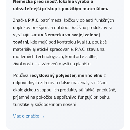
Nemecká precíznosť, lokálna výroba a
udržateľnejší prístup k použitým materiálom.
Značka
P.A.C.
patrí medzi špičku v oblasti funkčných
doplnkov pre šport a outdoor. Väčšinu produktov si
vyrábajú sami
v Nemecku vo svojej zelenej
továrni
, kde majú pod kontrolou kvalitu, použité
materiály aj etické spracovanie. P.A.C. stavia na
moderných technológiách, komforte a dlhej
životnosti – a zároveň myslí na planétu.
Používa
recyklovaný polyester, merino vlnu
z
odpovedných zdrojov a ďalšie materiály s nižšou
ekologickou stopou. Ich produkty sú ľahké, priedušné,
príjemné na pokožke a spoľahlivo fungujú pri behu,
turistike aj každodennom nosení.
Viac o značke →