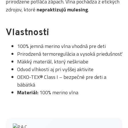
prirodzene potláča zápach. Vlna pochádza z etických
zdrojov, ktoré
nepraktizujú mulesing
.
Vlastnosti
100% jemná merino vlna vhodná pre deti
Prirodzená termoregulácia a vysoká priedušnosť
Mäkký materiál, ktorý neškriabe
Odvod vlhkosti aj pri vyššej aktivite
OEKO-TEX® Class I – bezpečné pre deti a
bábätká
Materiál:
100% merino vlna