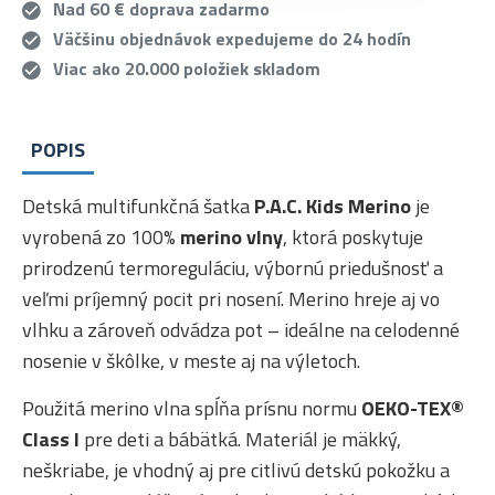
Nad 60 € doprava zadarmo
Väčšinu objednávok expedujeme do 24 hodín
Viac ako 20.000 položiek skladom
POPIS
Detská multifunkčná šatka
P.A.C. Kids Merino
je
vyrobená zo 100%
merino vlny
, ktorá poskytuje
prirodzenú termoreguláciu, výbornú priedušnosť a
veľmi príjemný pocit pri nosení. Merino hreje aj vo
vlhku a zároveň odvádza pot – ideálne na celodenné
nosenie v škôlke, v meste aj na výletoch.
Použitá merino vlna spĺňa prísnu normu
OEKO-TEX®
Class I
pre deti a bábätká. Materiál je mäkký,
neškriabe, je vhodný aj pre citlivú detskú pokožku a