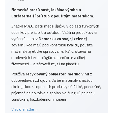
Nemecká precíznosť, lokálna výroba a
udržateľnejší prístup k použitým materiálom.
Značka
P.A.C.
patrí medzi špičku v oblasti funkčných
doplnkov pre šport a outdoor. Väčšinu produktov si
vyrábajú sami
v Nemecku vo svojej zelenej
továrni
, kde majú pod kontrolou kvalitu, použité
materiály aj etické spracovanie. P.A.C. stavia na
moderných technológiách, komforte a dlhej
životnosti – a zároveň myslí na planétu.
Používa
recyklovaný polyester, merino vlnu
z
odpovedných zdrojov a ďalšie materiály s nižšou
ekologickou stopou. Ich produkty sú ľahké, priedušné,
príjemné na pokožke a spoľahlivo fungujú pri behu,
turistike aj každodennom nosení.
Viac o značke →