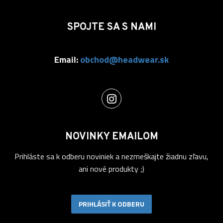
SPOJTE SA S NAMI
Email:
obchod@headwear.sk
NOVINKY EMAILOM
Prihláste sa k odberu noviniek a nezmeškajte žiadnu zľavu,
ani nové produkty ;)
PRIHLÁSIŤ K ODBERU