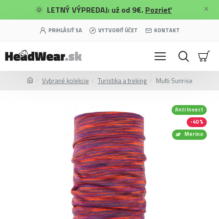
🌞
LETNÝ VÝPREDAJ: už od 9€.
Pozrieť
PRIHLÁSIŤ SA
VYTVORIŤ ÚČET
KONTAKT
Vybrané kolekcie
Turistika a treking
Multi Sunrise
Anti Insect
-40 %
Merino