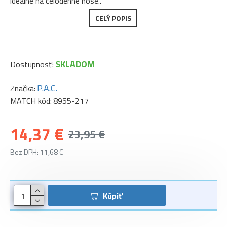
ideálne na celodenné nose..
CELÝ POPIS
SKLADOM
Dostupnosť:
P.A.C.
Značka:
MATCH kód:
8955-217
14,37 €
23,95 €
Bez DPH: 11,68 €
Kúpiť