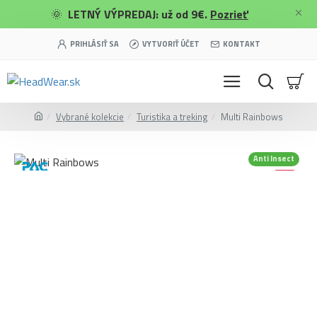
🌞
LETNÝ VÝPREDAJ: už od 9€.
Pozrieť
PRIHLÁSIŤ SA
VYTVORIŤ ÚČET
KONTAKT
Vybrané kolekcie
Turistika a treking
Multi Rainbows
Anti Insect
-40 %
Merino