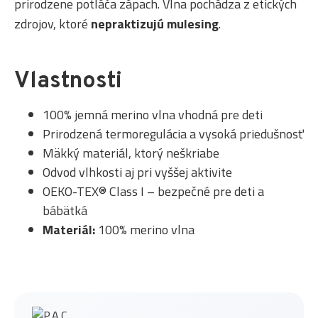
prirodzene potláča zápach. Vlna pochádza z etických
zdrojov, ktoré
nepraktizujú mulesing
.
Vlastnosti
100% jemná merino vlna vhodná pre deti
Prirodzená termoregulácia a vysoká priedušnosť
Mäkký materiál, ktorý neškriabe
Odvod vlhkosti aj pri vyššej aktivite
OEKO-TEX® Class I – bezpečné pre deti a
bábätká
Materiál:
100% merino vlna