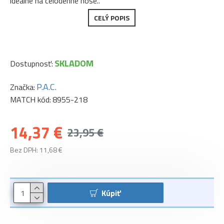
ideálne na celodenné nose..
CELÝ POPIS
SKLADOM
Dostupnosť:
P.A.C.
Značka:
MATCH kód:
8955-218
14,37 €
23,95 €
Bez DPH: 11,68 €
Kúpiť