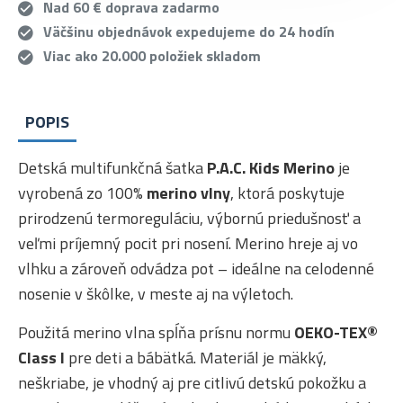
Nad 60 € doprava zadarmo
Väčšinu objednávok expedujeme do 24 hodín
Viac ako 20.000 položiek skladom
POPIS
Detská multifunkčná šatka
P.A.C. Kids Merino
je
vyrobená zo 100%
merino vlny
, ktorá poskytuje
prirodzenú termoreguláciu, výbornú priedušnosť a
veľmi príjemný pocit pri nosení. Merino hreje aj vo
vlhku a zároveň odvádza pot – ideálne na celodenné
nosenie v škôlke, v meste aj na výletoch.
Použitá merino vlna spĺňa prísnu normu
OEKO-TEX®
Class I
pre deti a bábätká. Materiál je mäkký,
neškriabe, je vhodný aj pre citlivú detskú pokožku a