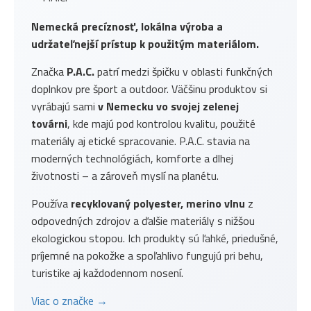
Nemecká precíznosť, lokálna výroba a
udržateľnejší prístup k použitým materiálom.
Značka
P.A.C.
patrí medzi špičku v oblasti funkčných
doplnkov pre šport a outdoor. Väčšinu produktov si
vyrábajú sami
v Nemecku vo svojej zelenej
továrni
, kde majú pod kontrolou kvalitu, použité
materiály aj etické spracovanie. P.A.C. stavia na
moderných technológiách, komforte a dlhej
životnosti – a zároveň myslí na planétu.
Používa
recyklovaný polyester, merino vlnu
z
odpovedných zdrojov a ďalšie materiály s nižšou
ekologickou stopou. Ich produkty sú ľahké, priedušné,
príjemné na pokožke a spoľahlivo fungujú pri behu,
turistike aj každodennom nosení.
Viac o značke →