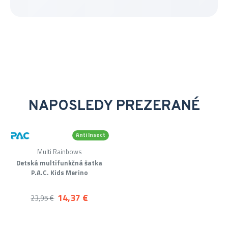
NAPOSLEDY PREZERANÉ
Anti Insect
-40 %
Multi Rainbows
Merino
Detská multifunkčná šatka
P.A.C. Kids Merino
14,37 €
23,95 €