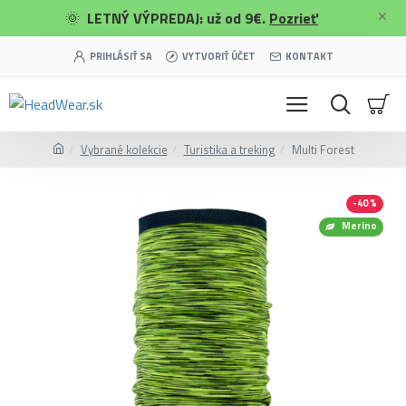
🌞
LETNÝ VÝPREDAJ: už od 9€.
Pozrieť
PRIHLÁSIŤ SA
VYTVORIŤ ÚČET
KONTAKT
Vybrané kolekcie
Turistika a treking
Multi Forest
-40 %
Merino