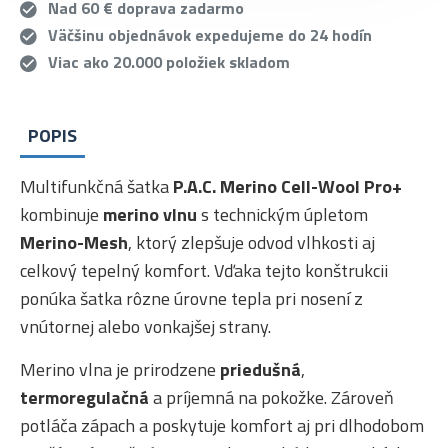
Nad 60 € doprava zadarmo
Väčšinu objednávok expedujeme do 24 hodín
Viac ako 20.000 položiek skladom
POPIS
Multifunkčná šatka
P.A.C. Merino Cell-Wool Pro+
kombinuje
merino vlnu
s technickým úpletom
Merino-Mesh
, ktorý zlepšuje odvod vlhkosti aj
celkový tepelný komfort. Vďaka tejto konštrukcii
ponúka šatka rôzne úrovne tepla pri nosení z
vnútornej alebo vonkajšej strany.
Merino vlna je prirodzene
priedušná
,
termoregulačná
a príjemná na pokožke. Zároveň
potláča zápach a poskytuje komfort aj pri dlhodobom