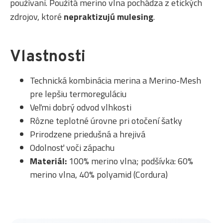
používaní. Použitá merino vlna pochádza z etických
zdrojov, ktoré
nepraktizujú mulesing
.
Vlastnosti
Technická kombinácia merina a Merino-Mesh
pre lepšiu termoreguláciu
Veľmi dobrý odvod vlhkosti
Rôzne teplotné úrovne pri otočení šatky
Prirodzene priedušná a hrejivá
Odolnosť voči zápachu
Materiál:
100% merino vlna; podšívka: 60%
merino vlna, 40% polyamid (Cordura)