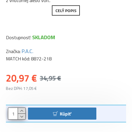
z vnútornej alebo von..
CELÝ POPIS
SKLADOM
Dostupnosť:
P.A.C.
Značka:
MATCH kód:
8872-218
20,97 €
34,95 €
Bez DPH: 17,05 €
Kúpiť