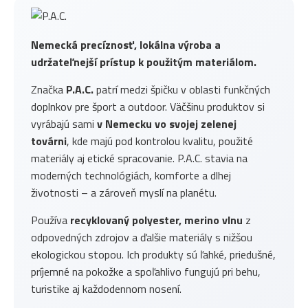
Nemecká precíznosť, lokálna výroba a
udržateľnejší prístup k použitým materiálom.
Značka
P.A.C.
patrí medzi špičku v oblasti funkčných
doplnkov pre šport a outdoor. Väčšinu produktov si
vyrábajú sami
v Nemecku vo svojej zelenej
továrni
, kde majú pod kontrolou kvalitu, použité
materiály aj etické spracovanie. P.A.C. stavia na
moderných technológiách, komforte a dlhej
životnosti – a zároveň myslí na planétu.
Používa
recyklovaný polyester, merino vlnu
z
odpovedných zdrojov a ďalšie materiály s nižšou
ekologickou stopou. Ich produkty sú ľahké, priedušné,
príjemné na pokožke a spoľahlivo fungujú pri behu,
turistike aj každodennom nosení.