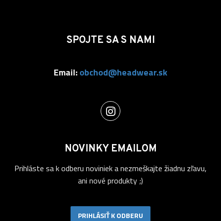
SPOJTE SA S NAMI
Email:
obchod@headwear.sk
NOVINKY EMAILOM
Prihláste sa k odberu noviniek a nezmeškajte žiadnu zľavu,
ani nové produkty ;)
PRIHLÁSIŤ K ODBERU