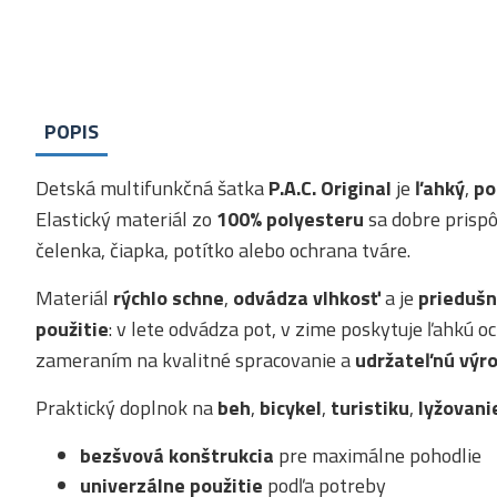
POPIS
Detská multifunkčná šatka
P.A.C. Original
je
ľahký
,
po
Elastický materiál zo
100% polyesteru
sa dobre prisp
čelenka, čiapka, potítko alebo ochrana tváre.
Materiál
rýchlo schne
,
odvádza vlhkosť
a je
prieduš
použitie
: v lete odvádza pot, v zime poskytuje ľahkú 
zameraním na kvalitné spracovanie a
udržateľnú výr
Praktický doplnok na
beh
,
bicykel
,
turistiku
,
lyžovani
bezšvová konštrukcia
pre maximálne pohodlie
univerzálne použitie
podľa potreby