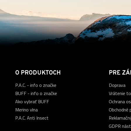
O PRODUKTOCH
PRE ZÁ
P.A.C. - info o značke
Doprava
BUFF - info o značke
Vrátenie t
Ako vybrať BUFF
Ochrana os
Merino vlna
Obchodné 
P.A.C. Anti Insect
Reklamačný
GDPR nást