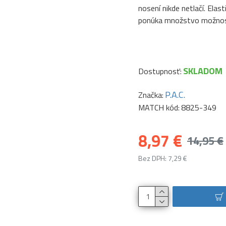
nosení nikde netlačí. Elas
ponúka množstvo možností 
SKLADOM
Dostupnosť:
P.A.C.
Značka:
MATCH kód:
8825-349
8,97 €
14,95 €
Bez DPH: 7,29 €