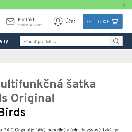
Kontakt
Účet
0 ks - 0,00 €
Spojte sa s nami
vity
ultifunkčná šatka
ds Original
Birds
P.A.C. Original je ľahký, pohodlný a úplne bezšvový, takže pri