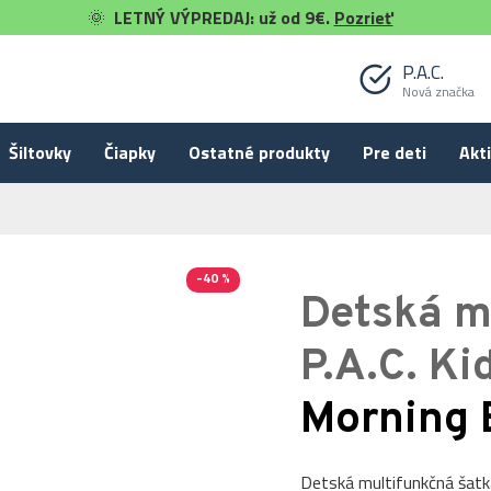
🌞
LETNÝ VÝPREDAJ: už od 9€.
Pozrieť
P.A.C.
Nová značka
Šiltovky
Čiapky
Ostatné produkty
Pre deti
Akti
-40 %
Detská m
P.A.C. Ki
Morning 
Detská multifunkčná šatka 