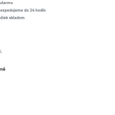
zadarmo
 expedujeme do 24 hodín
ožiek skladom
,
čné