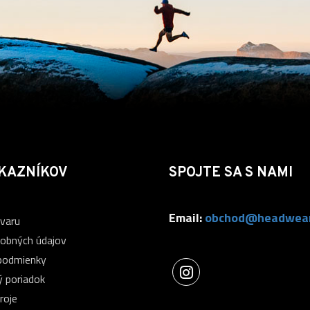
KAZNÍKOV
SPOJTE SA S NAMI
Email:
obchod@headwear
ovaru
obných údajov
podmienky
 poriadok
roje