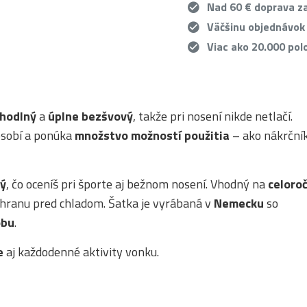
Nad 60 € doprava 
Väčšinu objednávok
Viac ako 20.000 pol
hodlný
a
úplne bezšvový
, takže pri nosení nikde netlačí.
ôsobí a ponúka
množstvo možností použitia
– ako nákrčník
ný
, čo oceníš pri športe aj bežnom nosení. Vhodný na
celoro
ochranu pred chladom. Šatka je vyrábaná v
Nemecku
so
obu
.
e
aj každodenné aktivity vonku.