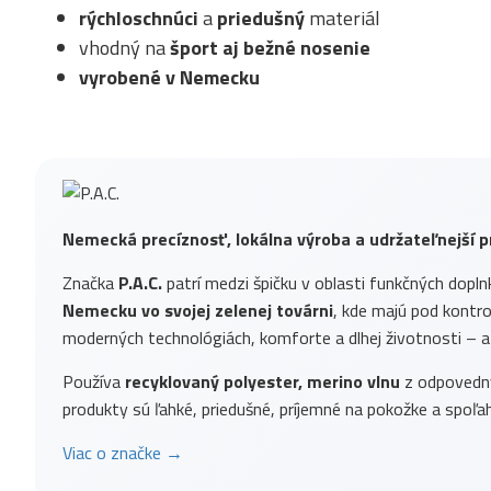
rýchloschnúci
a
priedušný
materiál
vhodný na
šport aj bežné nosenie
vyrobené v Nemecku
Nemecká precíznosť, lokálna výroba a udržateľnejší p
Značka
P.A.C.
patrí medzi špičku v oblasti funkčných dopln
Nemecku vo svojej zelenej továrni
, kde majú pod kontrol
moderných technológiách, komforte a dlhej životnosti – a
Používa
recyklovaný polyester, merino vlnu
z odpovednýc
produkty sú ľahké, priedušné, príjemné na pokožke a spoľah
Viac o značke →