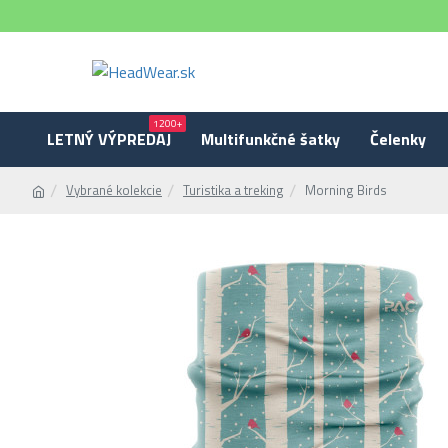
1200+
LETNÝ VÝPREDAJ
Multifunkčné šatky
Čelenky
Vybrané kolekcie
Turistika a treking
Morning Birds