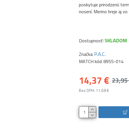
poskytuje prirodzenú term
nosení. Merino hreje aj v
SKLADOM
Dostupnosť:
P.A.C.
Značka:
MATCH kód:
8955-014
14,37 €
23,95
Bez DPH: 11,68 €