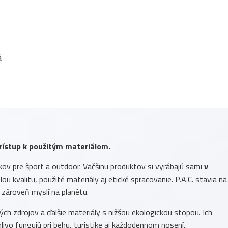
á
rístup k použitým materiálom.
kov pre šport a outdoor. Väčšinu produktov si vyrábajú sami
v
ou kvalitu, použité materiály aj etické spracovanie. P.A.C. stavia na
 zároveň myslí na planétu.
h zdrojov a ďalšie materiály s nižšou ekologickou stopou. Ich
livo fungujú pri behu, turistike aj každodennom nosení.