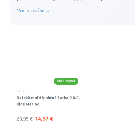
Viac o značke →
Anti Insect
-40 %
Lime
Detská multifunkčná šatka P.A.C.
Merino
Kids Merino
14,37 €
23,95 €