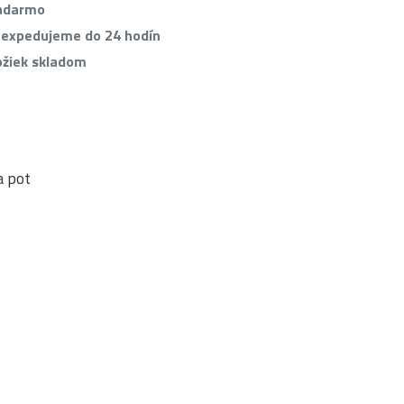
zadarmo
 expedujeme do 24 hodín
ožiek skladom
a pot