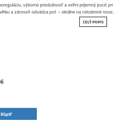
oreguláciu, výbornú priedušnosť a veľmi príjemný pocit pri
o vlhku a zároveň odvádza pot – ideálne na celodenné nose..
CELÝ POPIS
 €
Kúpiť