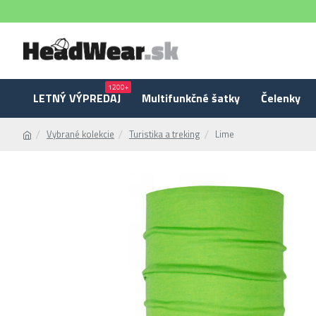
1200+
LETNÝ VÝPREDAJ
Multifunkčné šatky
Čelenky
Vybrané kolekcie
Turistika a treking
Lime