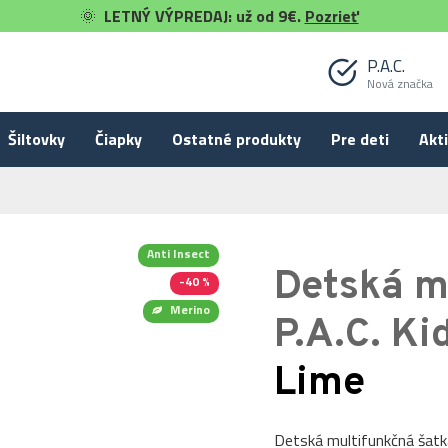
🌞
LETNÝ VÝPREDAJ: už od 9€.
Pozrieť
P.A.C.
Nová značka
Šiltovky
Čiapky
Ostatné produkty
Pre deti
Akti
Anti Insect
Detská m
-40 %
Merino
P.A.C. Ki
Lime
Detská multifunkčná šatka