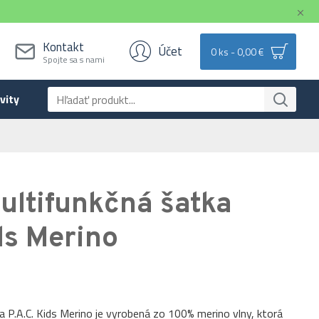
Kontakt
Účet
0 ks - 0,00 €
Spojte sa s nami
vity
ultifunkčná šatka
ds Merino
 P.A.C. Kids Merino je vyrobená zo 100% merino vlny, ktorá