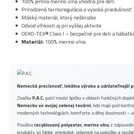
100% jemná merino vlna vhodná pre deti
Prirodzená termoregulácia a vysoká priedušnosť
Mäkký materiál, ktorý neškriabe
Odvod vlhkosti aj pri vyššej aktivite
OEKO-TEX® Class I – bezpečné pre deti a bábätk
Materiál:
100% merino vlna
Nemecká precíznosť, lokálna výroba a udržateľnejší p
Značka
P.A.C.
patrí medzi špičku v oblasti funkčných dopln
Nemecku vo svojej zelenej továrni
, kde majú pod kontrol
moderných technológiách, komforte a dlhej životnosti – a
Používa
recyklovaný polyester, merino vlnu
z odpovednýc
produkty sú ľahké, priedušné, príjemné na pokožke a spoľah