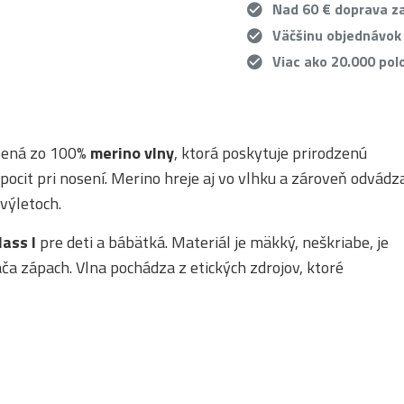
Nad 60 € doprava 
Väčšinu objednávok
Viac ako 20.000 pol
bená zo 100%
merino vlny
, ktorá poskytuje prirodzenú
ocit pri nosení. Merino hreje aj vo vlhku a zároveň odvádz
výletoch.
ass I
pre deti a bábätká. Materiál je mäkký, neškriabe, je
áča zápach. Vlna pochádza z etických zdrojov, ktoré