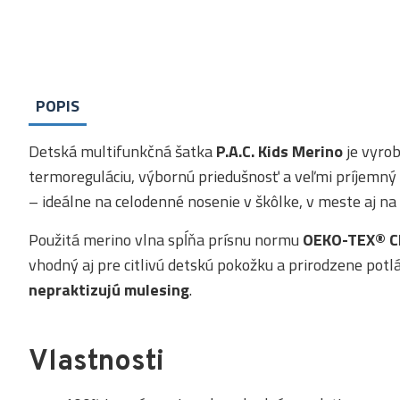
POPIS
Detská multifunkčná šatka
P.A.C. Kids Merino
je vyro
termoreguláciu, výbornú priedušnosť a veľmi príjemný p
– ideálne na celodenné nosenie v škôlke, v meste aj na 
Použitá merino vlna spĺňa prísnu normu
OEKO-TEX® Cl
vhodný aj pre citlivú detskú pokožku a prirodzene potl
nepraktizujú mulesing
.
Vlastnosti