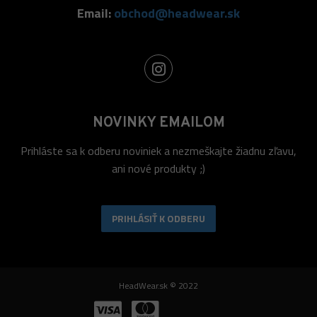
Email:
obchod@headwear.sk
NOVINKY EMAILOM
Prihláste sa k odberu noviniek a nezmeškajte žiadnu zľavu,
ani nové produkty ;)
PRIHLÁSIŤ K ODBERU
HeadWear.sk © 2022