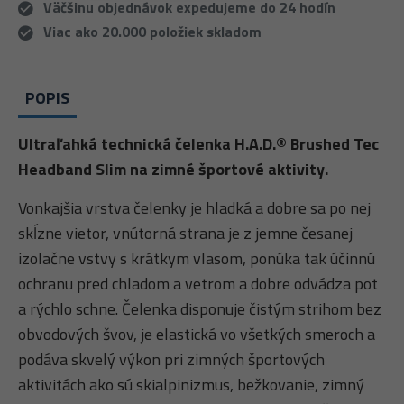
Väčšinu objednávok expedujeme do 24 hodín
Viac ako 20.000 položiek skladom
POPIS
Ultraľahká technická čelenka H.A.D.® Brushed Tec
Headband Slim na zimné športové aktivity.
Vonkajšia vrstva čelenky je hladká a dobre sa po nej
skĺzne vietor, vnútorná strana je z jemne česanej
izolačne vstvy s krátkym vlasom, ponúka tak účinnú
ochranu pred chladom a vetrom a dobre odvádza pot
a rýchlo schne. Čelenka disponuje čistým strihom bez
obvodových švov, je elastická vo všetkých smeroch a
podáva skvelý výkon pri zimných športových
aktivitách ako sú skialpinizmus, bežkovanie, zimný