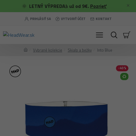
🌞
LETNÝ VÝPREDAJ: už od 9€.
Pozrieť
PRIHLÁSIŤ SA
VYTVORIŤ ÚČET
KONTAKT
Vybrané kolekcie
Skialp a bežky
Into Blue
-40 %