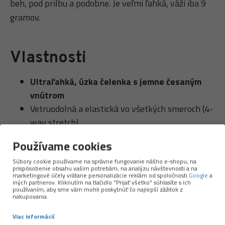
beh, pod prilbu a podobne. Je veľmi ľahká, váži iba 9
gramov.
Vlastnosti
Ultraľahká, úzka čelenka s jemne česaným
vnútrom
Vetruodolná a elastická vo všetkých smeroch (4-
way stretch)
Čistý strih bez obvodových švov
Používame cookies
Optimálny komfort nosenia
Súbory cookie používame na správne fungovanie nášho e-shopu, na
Rýchlo schne
prispôsobenie obsahu vašim potrebám, na analýzu návštevnosti a na
9 gramov
marketingové účely vrátane personalizácie reklám od spoločnosti
Google
a
iných partnerov. Kliknutím na tlačidlo "Prijať všetko" súhlasíte s ich
Vhodné pre:
zimné športy ako skialp, bežky,
používaním, aby sme vám mohli poskytnúť čo najlepší zážitok z
nakupovania.
zimný beh, turistika, cyklistika (pod prilbu)
Rozmer:
25,5 cm x 7,5 cm
Viac informácií