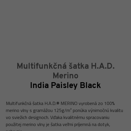
Multifunkčná šatka H.A.D.
Merino
India Paisley Black
Multifunkčná šatka H.A.D.® MERINO vyrobená zo 100%
merino vlny s gramážou 125g/m² ponúka výnimočnú kvalitu
vo sviežich designoch. Vďaka kvalitnému spracovaniu
použitej merino vlny je šatka veľmi príjemná na dotyk,