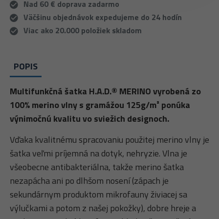
Nad 60 € doprava zadarmo
Väčšinu objednávok expedujeme do 24 hodín
Viac ako 20.000 položiek skladom
POPIS
Multifunkčná šatka H.A.D.® MERINO vyrobená zo
100% merino vlny s gramážou 125g/m² ponúka
výnimočnú kvalitu vo sviežich designoch.
Vďaka kvalitnému spracovaniu použitej merino vlny je
šatka veľmi príjemná na dotyk, nehryzie. Vlna je
všeobecne antibakteriálna, takže merino šatka
nezapácha ani po dlhšom nosení (zápach je
sekundárnym produktom mikrofauny živiacej sa
výlučkami a potom z našej pokožky), dobre hreje a