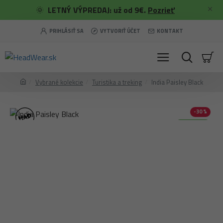
🌞
LETNÝ VÝPREDAJ: už od 9€.
Pozrieť
PRIHLÁSIŤ SA
VYTVORIŤ ÚČET
KONTAKT
Vybrané kolekcie
Turistika a treking
India Paisley Black
-30 %
Merino