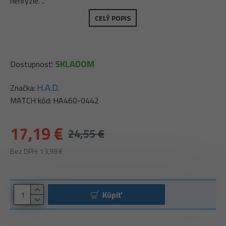
nehryzie. ..
CELÝ POPIS
SKLADOM
Dostupnosť:
H.A.D.
Značka:
MATCH kód:
HA460-0442
17,19 €
24,55 €
Bez DPH: 13,98 €
Kúpiť