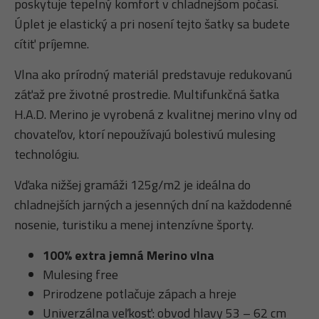
poskytuje tepelný komfort v chladnejšom počasí.
Úplet je elastický a pri nosení tejto šatky sa budete
cítiť príjemne.
Vlna ako prírodný materiál predstavuje redukovanú
záťaž pre životné prostredie. Multifunkčná šatka
H.A.D. Merino je vyrobená z kvalitnej merino vlny od
chovateľov, ktorí nepoužívajú bolestivú mulesing
technológiu.
Vďaka nižšej gramáži 125g/m2 je ideálna do
chladnejších jarných a jesenných dní na každodenné
nosenie, turistiku a menej intenzívne športy.
100% extra jemná Merino vlna
Mulesing free
Prirodzene potlačuje zápach a hreje
Univerzálna veľkosť: obvod hlavy 53 – 62 cm