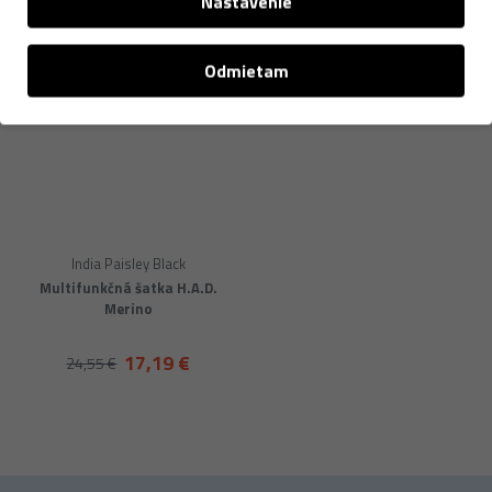
Nastavenie
Odmietam
India Paisley Black
Multifunkčná šatka H.A.D.
Merino
17,19 €
24,55 €