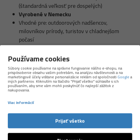
(štandardná veľkosť pre dospelých)
Vyrobené v Nemecku
Vhodné pre: outdoorových nadšencov,
milovníkov prírody, turistov v chladnejšom
počasí
Používame cookies
Súbory cookie používame na správne fungovanie nášho e-shopu, na
prispôsobenie obsahu vašim potrebám, na analýzu návštevnosti a na
marketingové účely vrátane personalizácie reklám od spoločnosti
Google
a
iných partnerov. Kliknutím na tlačidlo "Prijať všetko" súhlasíte s ich
používaním, aby sme vám mohli poskytnúť čo najlepší zážitok z
nakupovania.
Viac informácií
NAPOSLEDY PREZERANÉ
Prijať všetko
-30 %
Merino