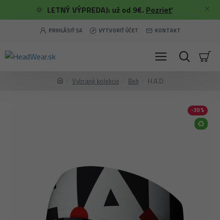
🌞
LETNÝ VÝPREDAJ: už od 9€.
Pozrieť
PRIHLÁSIŤ SA
VYTVORIŤ ÚČET
KONTAKT
Vybrané kolekcie
Beh
H.A.D
-30 %