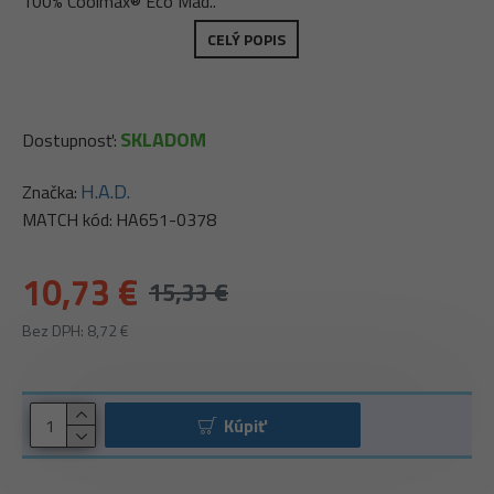
100% Coolmax® Eco Mad..
CELÝ POPIS
SKLADOM
Dostupnosť:
H.A.D.
Značka:
MATCH kód:
HA651-0378
10,73 €
15,33 €
Bez DPH: 8,72 €
Kúpiť