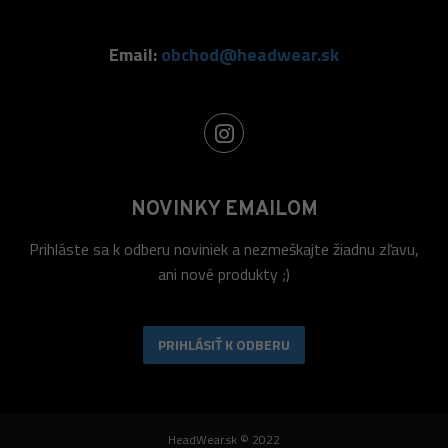
Email:
obchod@headwear.sk
NOVINKY EMAILOM
Prihláste sa k odberu noviniek a nezmeškajte žiadnu zľavu,
ani nové produkty ;)
PRIHLÁSIŤ K ODBERU
HeadWear.sk © 2022