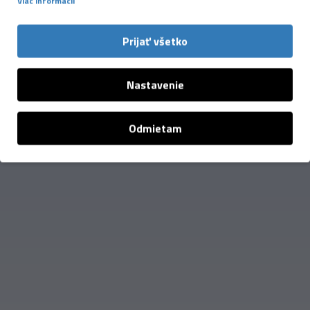
Viac informácií
-30 %
H.A.D
Čelenka H.A.D. Coolmax EcoMade
Prijať všetko
Headband
10,73 €
Nastavenie
15,33 €
Odmietam