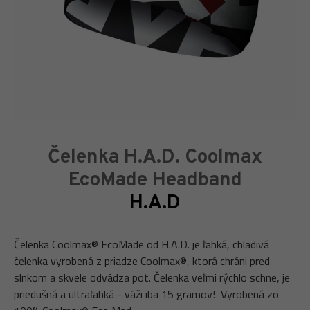
Čelenka H.A.D. Coolmax
EcoMade Headband
H.A.D
Čelenka Coolmax® EcoMade od H.A.D. je ľahká, chladivá
čelenka vyrobená z priadze Coolmax®, ktorá chráni pred
slnkom a skvele odvádza pot. Čelenka veľmi rýchlo schne, je
priedušná a ultraľahká - váži iba 15 gramov! Vyrobená zo