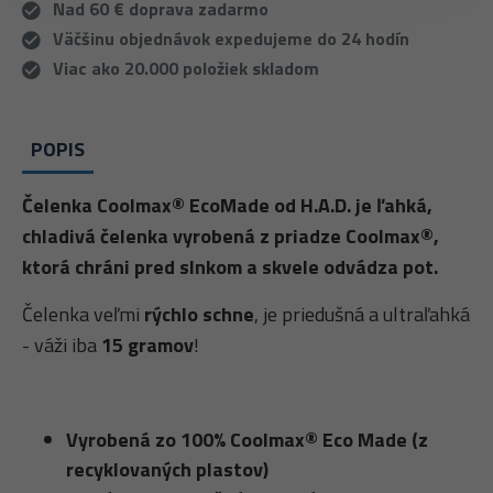
Nad 60 € doprava zadarmo
Väčšinu objednávok expedujeme do 24 hodín
Viac ako 20.000 položiek skladom
POPIS
Čelenka Coolmax® EcoMade od H.A.D. je ľahká,
chladivá čelenka vyrobená z priadze Coolmax®,
ktorá chráni pred slnkom a skvele odvádza pot.
Čelenka veľmi
rýchlo schne
, je priedušná a ultraľahká
- váži iba
15 gramov
!
Vyrobená zo 100% Coolmax® Eco Made (z
recyklovaných plastov)