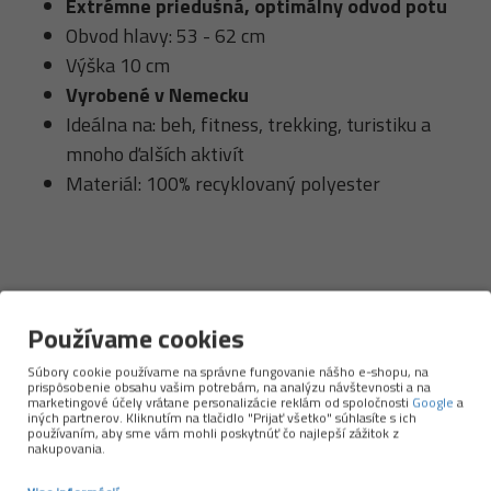
Extrémne priedušná, optimálny odvod potu
Obvod hlavy: 53 - 62 cm
Výška 10 cm
Vyrobené v Nemecku
Ideálna na: beh, fitness, trekking, turistiku a
mnoho ďalších aktivít
Materiál: 100% recyklovaný polyester
Používame cookies
Súbory cookie používame na správne fungovanie nášho e-shopu, na
prispôsobenie obsahu vašim potrebám, na analýzu návštevnosti a na
marketingové účely vrátane personalizácie reklám od spoločnosti
Google
a
iných partnerov. Kliknutím na tlačidlo "Prijať všetko" súhlasíte s ich
NAPOSLEDY PREZERANÉ
používaním, aby sme vám mohli poskytnúť čo najlepší zážitok z
nakupovania.