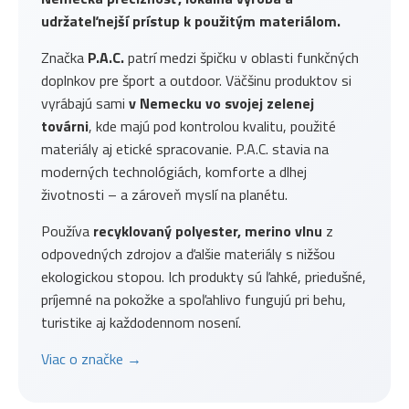
udržateľnejší prístup k použitým materiálom.
Značka
P.A.C.
patrí medzi špičku v oblasti funkčných
doplnkov pre šport a outdoor. Väčšinu produktov si
vyrábajú sami
v Nemecku vo svojej zelenej
továrni
, kde majú pod kontrolou kvalitu, použité
materiály aj etické spracovanie. P.A.C. stavia na
moderných technológiách, komforte a dlhej
životnosti – a zároveň myslí na planétu.
Používa
recyklovaný polyester, merino vlnu
z
odpovedných zdrojov a ďalšie materiály s nižšou
ekologickou stopou. Ich produkty sú ľahké, priedušné,
príjemné na pokožke a spoľahlivo fungujú pri behu,
turistike aj každodennom nosení.
Viac o značke →