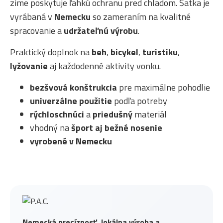
zime poskytuje ľahkú ochranu pred chladom. Šatka je
vyrábaná v
Nemecku
so zameraním na kvalitné
spracovanie a
udržateľnú výrobu
.
Praktický doplnok na
beh
,
bicykel
,
turistiku
,
lyžovanie
aj každodenné aktivity vonku.
bezšvová konštrukcia
pre maximálne pohodlie
univerzálne použitie
podľa potreby
rýchloschnúci
a
priedušný
materiál
vhodný na
šport aj bežné nosenie
vyrobené v Nemecku
Nemecká precíznosť, lokálna výroba a