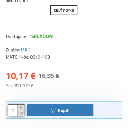
alebo ochra..
CELÝ POPIS
SKLADOM
Dostupnosť:
P.A.C.
Značka:
MATCH kód:
8810-403
10,17 €
16,95 €
Bez DPH: 8,27 €
Kúpiť