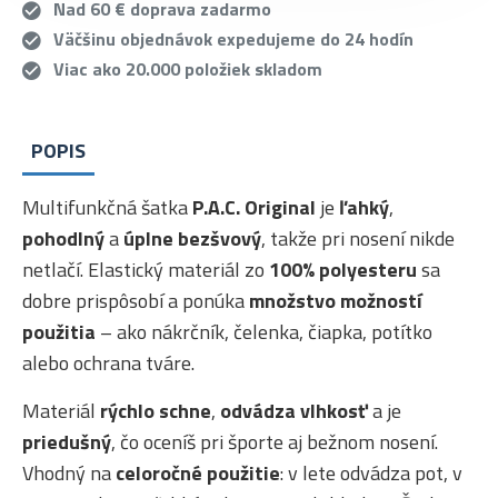
Nad 60 € doprava zadarmo
Väčšinu objednávok expedujeme do 24 hodín
Viac ako 20.000 položiek skladom
POPIS
Multifunkčná šatka
P.A.C. Original
je
ľahký
,
pohodlný
a
úplne bezšvový
, takže pri nosení nikde
netlačí. Elastický materiál zo
100% polyesteru
sa
dobre prispôsobí a ponúka
množstvo možností
použitia
– ako nákrčník, čelenka, čiapka, potítko
alebo ochrana tváre.
Materiál
rýchlo schne
,
odvádza vlhkosť
a je
priedušný
, čo oceníš pri športe aj bežnom nosení.
Vhodný na
celoročné použitie
: v lete odvádza pot, v