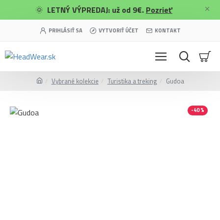
🌞
LETNÝ VÝPREDAJ: už od 9€.
Pozrieť
PRIHLÁSIŤ SA
VYTVORIŤ ÚČET
KONTAKT
Vybrané kolekcie
Turistika a treking
Gudoa
-40 %