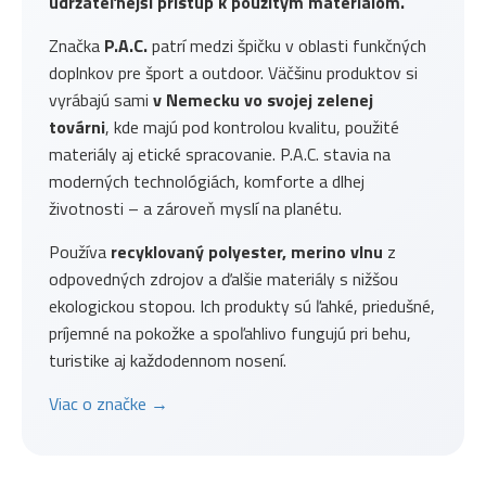
udržateľnejší prístup k použitým materiálom.
Značka
P.A.C.
patrí medzi špičku v oblasti funkčných
doplnkov pre šport a outdoor. Väčšinu produktov si
vyrábajú sami
v Nemecku vo svojej zelenej
továrni
, kde majú pod kontrolou kvalitu, použité
materiály aj etické spracovanie. P.A.C. stavia na
moderných technológiách, komforte a dlhej
životnosti – a zároveň myslí na planétu.
Používa
recyklovaný polyester, merino vlnu
z
odpovedných zdrojov a ďalšie materiály s nižšou
ekologickou stopou. Ich produkty sú ľahké, priedušné,
príjemné na pokožke a spoľahlivo fungujú pri behu,
turistike aj každodennom nosení.
Viac o značke →