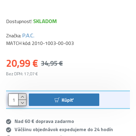
SKLADOM
Dostupnosť:
P.A.C.
Značka:
MATCH kód:
2010-1003-00-003
20,99 €
34,95 €
Bez DPH: 17,07 €
Kúpiť
Nad 60 € doprava zadarmo
Väčšinu objednávok expedujeme do 24 hodín