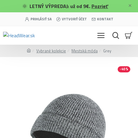
🌞
LETNÝ VÝPREDAJ: už od 9€.
Pozrieť
PRIHLÁSIŤ SA
VYTVORIŤ ÚČET
KONTAKT
Vybrané kolekcie
Mestská móda
Grey
-40 %