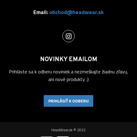
Email:
obchod@headwear.sk
NOVINKY EMAILOM
Prihláste sa k odberu noviniek a nezmeškajte žiadnu zľavu,
ani nové produkty ;)
PRIHLÁSIŤ K ODBERU
HeadWear.sk © 2022