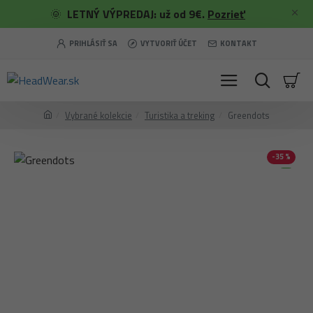
🌞
LETNÝ VÝPREDAJ: už od 9€.
Pozrieť
PRIHLÁSIŤ SA
VYTVORIŤ ÚČET
KONTAKT
Vybrané kolekcie
Turistika a treking
Greendots
-35 %