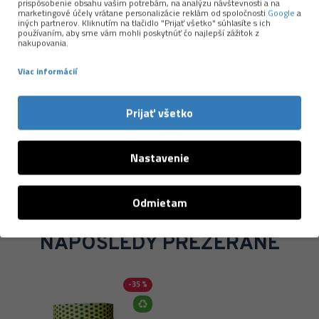
odpovedných zdrojov a ďalšie materiály s nižšou
prispôsobenie obsahu vašim potrebám, na analýzu návštevnosti a na
marketingové účely vrátane personalizácie reklám od spoločnosti
Google
a
ekologickou stopou. Ich produkty sú ľahké, priedušné,
iných partnerov. Kliknutím na tlačidlo "Prijať všetko" súhlasíte s ich
používaním, aby sme vám mohli poskytnúť čo najlepší zážitok z
príjemné na pokožke a spoľahlivo fungujú pri behu,
nakupovania.
turistike aj každodennom nosení.
Viac informácií
Viac o značke →
Prijať všetko
Nastavenie
Odmietam
NAPOSLEDY PREZERANÉ
-35 %