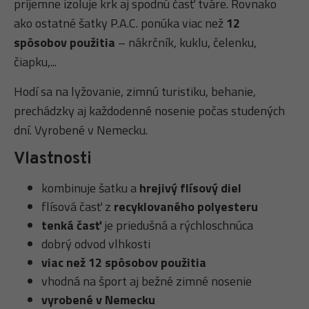
príjemne izoluje krk aj spodnú časť tváre. Rovnako
ako ostatné šatky P.A.C. ponúka viac než
12
spôsobov použitia
– nákrčník, kuklu, čelenku,
čiapku,...
Hodí sa na lyžovanie, zimnú turistiku, behanie,
prechádzky aj každodenné nosenie počas studených
dní. Vyrobené v Nemecku.
Vlastnosti
kombinuje šatku a
hrejivý flísový diel
flísová časť z
recyklovaného polyesteru
tenká časť
je priedušná a rýchloschnúca
dobrý odvod vlhkosti
viac než 12 spôsobov použitia
vhodná na šport aj bežné zimné nosenie
vyrobené v Nemecku