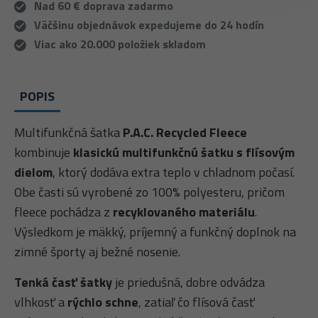
Nad 60 € doprava zadarmo
Väčšinu objednávok expedujeme do 24 hodín
Viac ako 20.000 položiek skladom
POPIS
Multifunkčná šatka
P.A.C. Recycled Fleece
kombinuje
klasickú multifunkčnú šatku s flísovým
dielom
, ktorý dodáva extra teplo v chladnom počasí.
Obe časti sú vyrobené zo 100% polyesteru, pričom
fleece pochádza z
recyklovaného materiálu
.
Výsledkom je mäkký, príjemný a funkčný doplnok na
zimné športy aj bežné nosenie.
Tenká časť šatky
je priedušná, dobre odvádza
vlhkosť a
rýchlo schne
, zatiaľ čo flísová časť