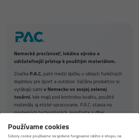
Nemecká precíznosť, lokálna výroba a
udržateľnejší prístup k použitým materiálom.
Značka
P.A.C.
patrí medzi špičku v oblasti funkčných
doplnkov pre šport a outdoor. Väčšinu produktov si
vyrábajú sami
v Nemecku vo svojej zelenej
továrni
, kde majú pod kontrolou kvalitu, použité
materiály aj etické spracovanie. P.A.C. stavia na
moderných technológiách, komforte a dlhej
životnosti – a zároveň myslí na planétu.
Používame cookies
Používa
recyklovaný polyester, merino vlnu
z
Súbory cookie používame na správne fungovanie nášho e-shopu, na