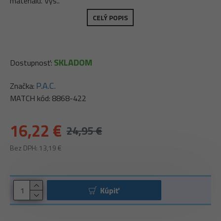
materiálu. Výs..
CELÝ POPIS
SKLADOM
Dostupnosť:
P.A.C.
Značka:
MATCH kód:
8868-422
16,22 €
24,95 €
Bez DPH: 13,19 €
Kúpiť