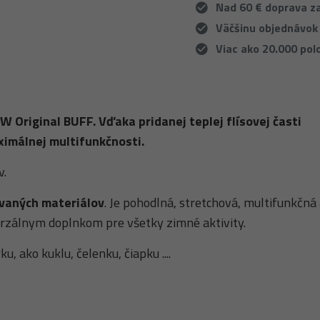
Nad 60 € doprava 
Väčšinu objednávok
Viac ako 20.000 pol
 Original BUFF. Vďaka pridanej teplej flísovej časti
ximálnej multifunkčnosti.
v.
ovaných materiálov
. Je pohodlná, stretchová, multifunkčná
erzálnym doplnkom pre všetky zimné aktivity.
, ako kuklu, čelenku, čiapku ....