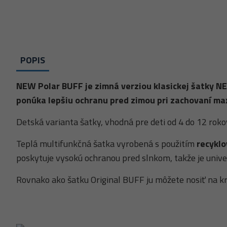
POPIS
NEW Polar BUFF je zimná verziou klasickej šatky NEW
ponúka lepšiu ochranu pred zimou pri zachovaní ma
Detská varianta šatky, vhodná pre deti od 4 do 12 roko
Teplá multifunkčná šatka vyrobená s použitím
recykl
poskytuje vysokú ochranou pred slnkom, takže je univ
Rovnako ako šatku Original BUFF ju môžete nosiť na krku