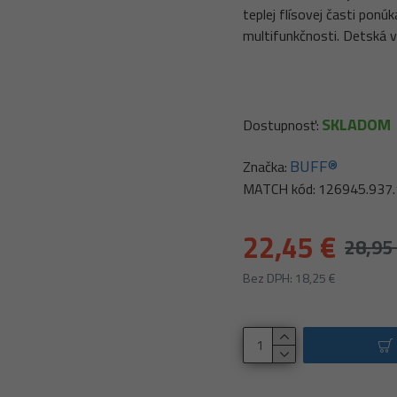
teplej flísovej časti ponú
multifunkčnosti. Detská va
SKLADOM
Dostupnosť:
BUFF®
Značka:
MATCH kód:
126945.937.
22,45 €
28,95
Bez DPH: 18,25 €