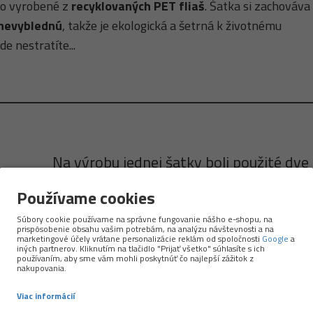
no vyrobené z
recyklovaných PET fliaš
. Šatka si zachováva
 nevyblednú
, takže je ekologická a šetrná k životnému
de nestratíte...
Na výrobu jednej šatky boli použité dve
PET fľaše.
Používame cookies
Súbory cookie používame na správne fungovanie nášho e-shopu, na
prispôsobenie obsahu vašim potrebám, na analýzu návštevnosti a na
marketingové účely vrátane personalizácie reklám od spoločnosti
Google
a
iných partnerov. Kliknutím na tlačidlo "Prijať všetko" súhlasíte s ich
používaním, aby sme vám mohli poskytnúť čo najlepší zážitok z
nakupovania.
Viac informácií