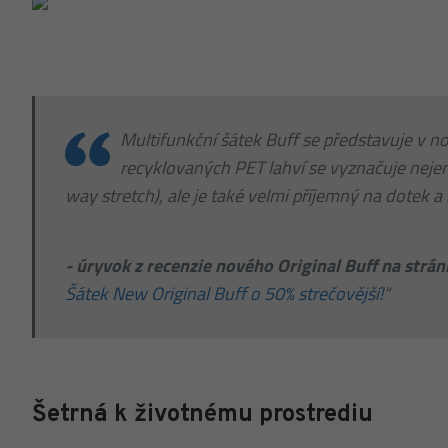
Multifunkční šátek Buff se představuje v n
recyklovaných PET lahví se vyznačuje nejen 
way stretch), ale je také velmi příjemný na dotek a
- úryvok z recenzie nového Original Buff na strá
Šátek New Original Buff o 50% strečovější!
“
Šetrná k životnému prostrediu