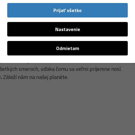
čas intenzívnych aktivít ako je beh, bike, skialpinizmus, be
anu pred škodlivým UV žiarením
(UPF 50+) a postará sa o
Prijať všetko
Nastavenie
Odmietam
v.
pred škodlivým UV žiarením.
 všetkých smeroch, vďaka čomu sa veľmi príjemne nosí.
.
Záleží nám na našej planéte.