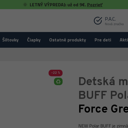
🌞
LETNÝ VÝPREDAJ: už od 9€.
Pozrieť
P.A.C.
Nová značka
Šiltovky
Čiapky
Ostatné produkty
Pre deti
Akti
-22 %
Detská m
BUFF Pol
Force Gr
NEW Polar BUFF je zimná v