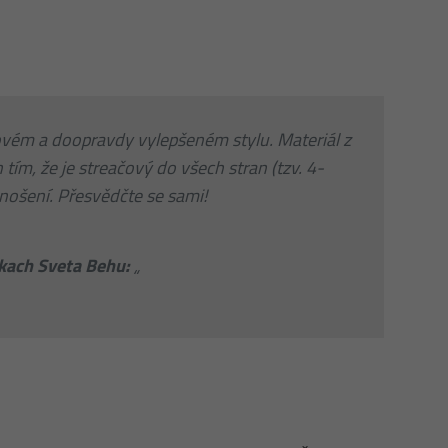
ovém a doopravdy vylepšeném stylu. Materiál z
tím, že je streačový do všech stran (tzv. 4-
 nošení. Přesvědčte se sami!
nkach Sveta Behu:
„