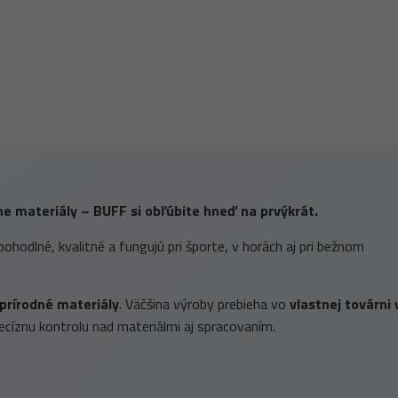
dne materiály – BUFF si obľúbite hneď na prvýkrát.
pohodlné, kvalitné a fungujú pri športe, v horách aj pri bežnom
prírodné materiály
. Väčšina výroby prebieha vo
vlastnej továrni 
ecíznu kontrolu nad materiálmi aj spracovaním.