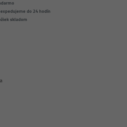
zadarmo
 expedujeme do 24 hodín
ožiek skladom
 a