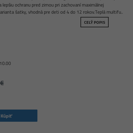
ka lepšiu ochranu pred zimou pri zachovaní maximálnej
rianta šatky, vhodná pre deti od 4 do 12 rokov.Teplá multifu..
CELÝ POPIS
10.00
 €
Kúpiť