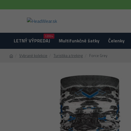
1200+
LETNÝ VÝPREDAJ
Multifunkčné šatky
Čelenky
Vybrané kolekcie
Turistika a treking
Force Grey