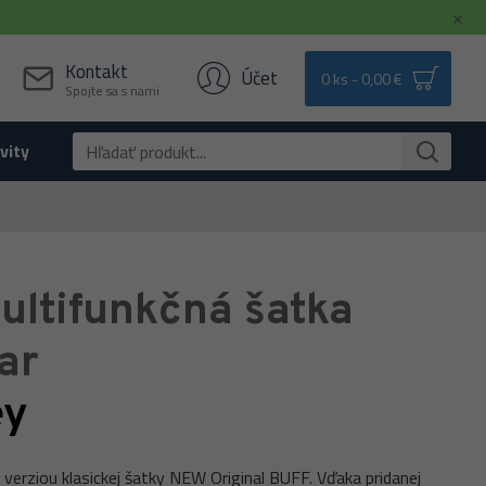
Kontakt
Účet
0 ks - 0,00 €
Spojte sa s nami
vity
ultifunkčná šatka
ar
ey
erziou klasickej šatky NEW Original BUFF. Vďaka pridanej