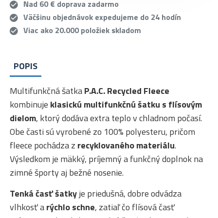
Nad 60 € doprava zadarmo
Väčšinu objednávok expedujeme do 24 hodín
Viac ako 20.000 položiek skladom
POPIS
Multifunkčná šatka
P.A.C. Recycled Fleece
kombinuje
klasickú multifunkčnú šatku s flísovým
dielom
, ktorý dodáva extra teplo v chladnom počasí.
Obe časti sú vyrobené zo 100% polyesteru, pričom
fleece pochádza z
recyklovaného materiálu
.
Výsledkom je mäkký, príjemný a funkčný doplnok na
zimné športy aj bežné nosenie.
Tenká časť šatky
je priedušná, dobre odvádza
vlhkosť a
rýchlo schne
, zatiaľ čo flísová časť