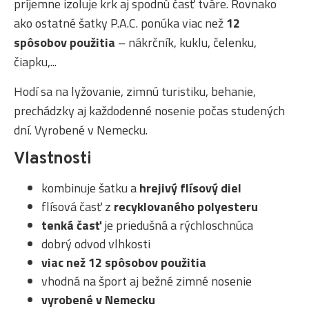
príjemne izoluje krk aj spodnú časť tváre. Rovnako
ako ostatné šatky P.A.C. ponúka viac než
12
spôsobov použitia
– nákrčník, kuklu, čelenku,
čiapku,...
Hodí sa na lyžovanie, zimnú turistiku, behanie,
prechádzky aj každodenné nosenie počas studených
dní. Vyrobené v Nemecku.
Vlastnosti
kombinuje šatku a
hrejivý flísový diel
flísová časť z
recyklovaného polyesteru
tenká časť
je priedušná a rýchloschnúca
dobrý odvod vlhkosti
viac než 12 spôsobov použitia
vhodná na šport aj bežné zimné nosenie
vyrobené v Nemecku