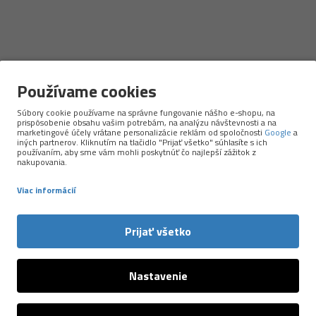
Používame cookies
Súbory cookie používame na správne fungovanie nášho e-shopu, na
rístup k použitým materiálom.
prispôsobenie obsahu vašim potrebám, na analýzu návštevnosti a na
marketingové účely vrátane personalizácie reklám od spoločnosti
Google
a
iných partnerov. Kliknutím na tlačidlo "Prijať všetko" súhlasíte s ich
kov pre šport a outdoor. Väčšinu produktov si vyrábajú sami
v
používaním, aby sme vám mohli poskytnúť čo najlepší zážitok z
nakupovania.
ou kvalitu, použité materiály aj etické spracovanie. P.A.C. stavia na
 zároveň myslí na planétu.
Viac informácií
h zdrojov a ďalšie materiály s nižšou ekologickou stopou. Ich
Prijať všetko
livo fungujú pri behu, turistike aj každodennom nosení.
Nastavenie