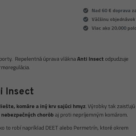
Nad 60 € doprava 
Väčšinu objednávok
Viac ako 20.000 pol
športy. Repelentná úprava vlákna
Anti Insect
odpudzuje
rmoregulácia.
i Insect
iešte, komáre a iný krv sajúci hmyz
. Výrobky tak zaisťujú
h
nebezpečných chorôb
aj proti nepríjemným komárom.
ako to robí napríklad DEET alebo Permetrín, ktoré okrem