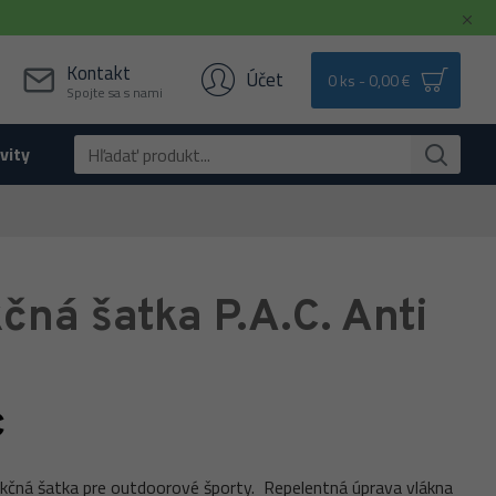
Kontakt
Účet
0 ks - 0,00 €
Spojte sa s nami
vity
čná šatka P.A.C. Anti
c
kčná šatka pre outdoorové športy. Repelentná úprava vlákna