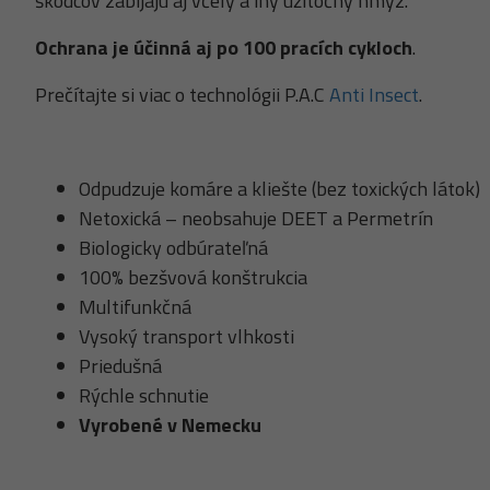
škodcov zabíjajú aj včely a iný užitočný hmyz.
Ochrana je účinná aj po 100 pracích cykloch
.
Prečítajte si viac o technológii P.A.C
Anti Insect
.
Odpudzuje komáre a kliešte (bez toxických látok)
Netoxická – neobsahuje DEET a Permetrín
Biologicky odbúrateľná
100% bezšvová konštrukcia
Multifunkčná
Vysoký transport vlhkosti
Priedušná
Rýchle schnutie
Vyrobené v Nemecku