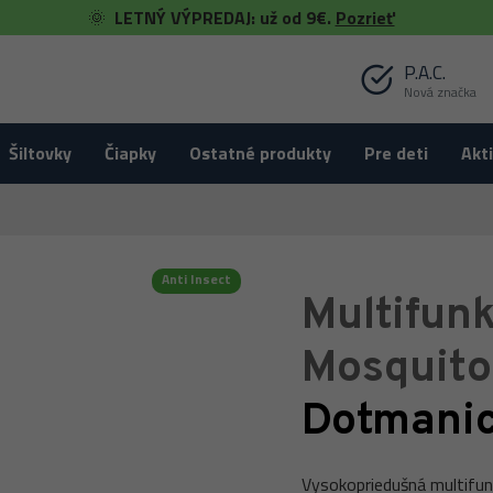
🌞
LETNÝ VÝPREDAJ: už od 9€.
Pozrieť
P.A.C.
Nová značka
Šiltovky
Čiapky
Ostatné produkty
Pre deti
Akti
Anti Insect
Multifunk
-40 %
Mosquito
Dotmani
Vysokopriedušná multifun