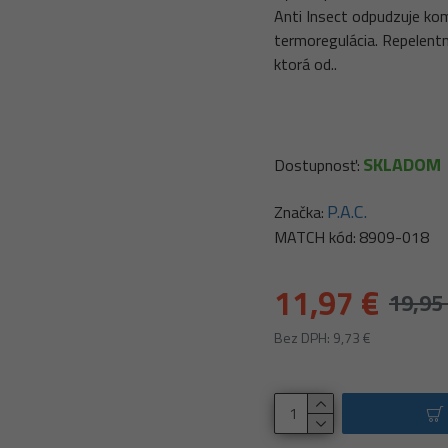
Anti Insect odpudzuje kom
termoregulácia. Repelentn
ktorá od..
SKLADOM
Dostupnosť:
P.A.C.
Značka:
MATCH kód:
8909-018
11,97 €
19,95
Bez DPH: 9,73 €