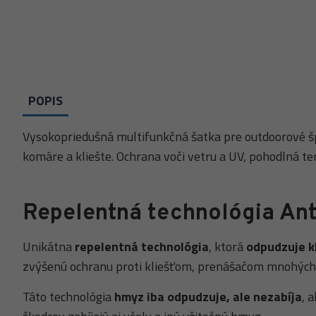
POPIS
Vysokopriedušná multifunkčná šatka pre outdoorové 
komáre a kliešte. Ochrana voči vetru a UV, pohodlná te
Repelentná technológia
Ant
Unikátna
repelentná technológia
, ktorá
odpudzuje kl
zvýšenú ochranu proti kliešťom, prenášačom mnohýc
Táto technológia
hmyz iba odpudzuje, ale nezabíja
, 