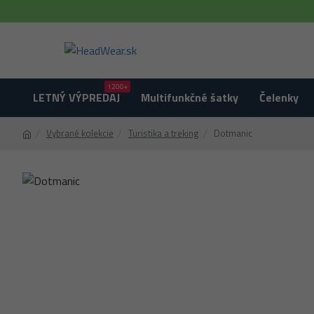
1200+
LETNÝ VÝPREDAJ
Multifunkčné šatky
Čelenky
Vybrané kolekcie
Turistika a treking
Dotmanic