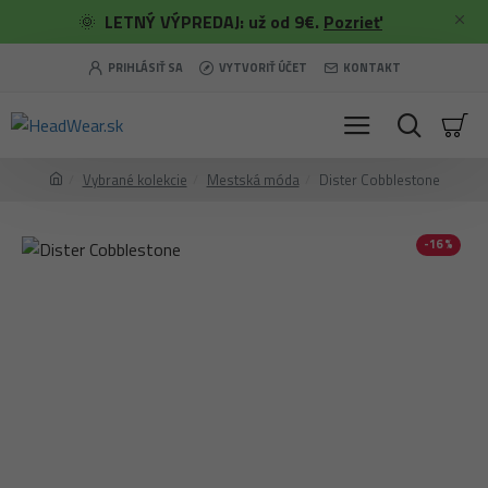
🌞
LETNÝ VÝPREDAJ: už od 9€.
Pozrieť
PRIHLÁSIŤ SA
VYTVORIŤ ÚČET
KONTAKT
Vybrané kolekcie
Mestská móda
Dister Cobblestone
-16 %