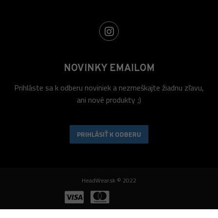
NOVINKY EMAILOM
Prihláste sa k odberu noviniek a nezmeškajte žiadnu zľavu,
ani nové produkty ;)
PRIHLÁSIŤ K ODBERU
HeadWear.sk © 2022