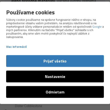
alebo prírodné materiály
. Väčšina výroby prebieha
vo
vlastnej továrni v Španielsku
, čo BUFFu
Používame cookies
umožňuje držať vysokú kvalitu a precíznu kontrolu
nad materiálmi aj spracovaním.
Súbory cookie používame na správne fungovanie nášho e-shopu, na
prispôsobenie obsahu vašim potrebám, na analýzu návštevnosti a na
marketingové účely vrátane personalizácie reklám od spoločnosti
Google
a
Viac o značke →
iných partnerov. Kliknutím na tlačidlo "Prijať všetko" súhlasíte s ich
používaním, aby sme vám mohli poskytnúť čo najlepší zážitok z
nakupovania.
Viac informácií
Prijať všetko
Nastavenie
NAPOSLEDY PREZERANÉ
Odmietam
-16 %
Dister Cobblestone