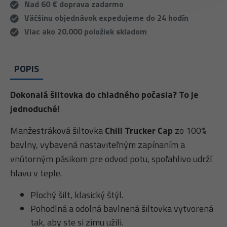
Nad 60 € doprava zadarmo
Väčšinu objednávok expedujeme do 24 hodín
Viac ako 20.000 položiek skladom
POPIS
Dokonalá šiltovka do chladného počasia? To je
jednoduché!
Manžestráková šiltovka
Chill Trucker Cap
zo 100%
bavlny, vybavená nastaviteľným zapínaním a
vnútorným pásikom pre odvod potu, spoľahlivo udrží
hlavu v teple.
Plochý šilt, klasický štýl.
Pohodlná a odolná bavlnená šiltovka vytvorená
tak, aby ste si zimu užili.