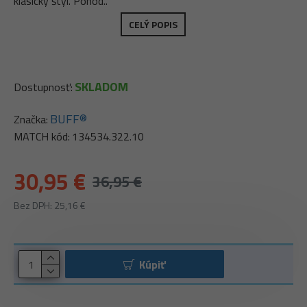
klasický štýl. Pohod..
CELÝ POPIS
SKLADOM
Dostupnosť:
BUFF®
Značka:
MATCH kód:
134534.322.10
30,95 €
36,95 €
Bez DPH: 25,16 €
Kúpiť