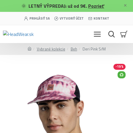
🌞
LETNÝ VÝPREDAJ: už od 9€.
Pozrieť
PRIHLÁSIŤ SA
VYTVORIŤ ÚČET
KONTAKT
Vybrané kolekcie
Beh
Deri Pink S/M
-19 %