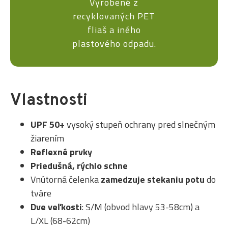
Vyrobené z
recyklovaných PET
fliaš a iného
plastového odpadu.
Vlastnosti
UPF 50+
vysoký stupeň ochrany pred slnečným
žiarením
Reflexné prvky
Priedušná, rýchlo schne
Vnútorná čelenka
zamedzuje stekaniu potu
do
tváre
Dve veľkosti
: S/M (obvod hlavy 53-58cm) a
L/XL (68-62cm)