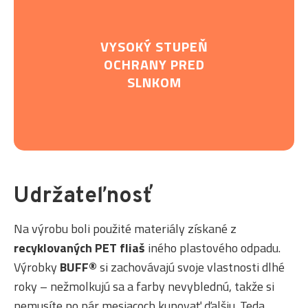
VYSOKÝ STUPEŇ
OCHRANY PRED
SLNKOM
Udržateľnosť
Na výrobu boli použité materiály získané z
recyklovaných PET fliaš
iného plastového odpadu.
Výrobky
BUFF®
si zachovávajú svoje vlastnosti dlhé
roky – nežmolkujú sa a farby nevyblednú, takže si
nemusíte po pár mesiacoch kupovať ďalšiu. Teda