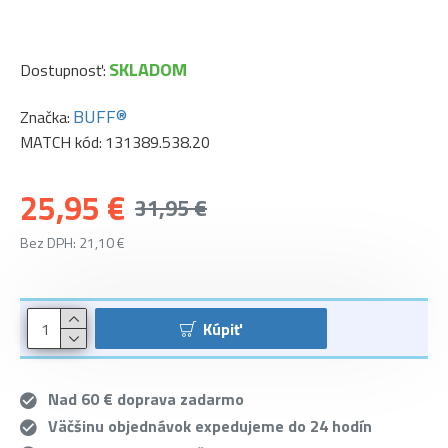
SKLADOM
Dostupnosť:
BUFF®
Značka:
MATCH kód:
131389.538.20
25,95 €
31,95 €
Bez DPH: 21,10 €
Kúpiť
Nad 60 € doprava zadarmo
Väčšinu objednávok expedujeme do 24 hodín