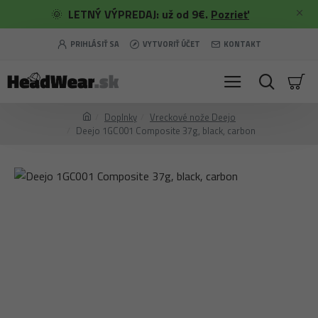
🌞
LETNÝ VÝPREDAJ: už od 9€.
Pozrieť
PRIHLÁSIŤ SA
VYTVORIŤ ÚČET
KONTAKT
Doplnky
Vreckové nože Deejo
Deejo 1GC001 Composite 37g, black, carbon