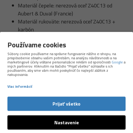
Materiál čepele: nerezová oceľ Z40C13 od
Aubert & Duval (Francie)
Materiál rukoväte: nerezová oceľ Z40C13 +
karbón
Typ zámku čepele: liner lock
Používame cookies
Povrchová úprava čepele: čierný titán
Hmotnosť noža: 37 gr.
Súbory cookie používame na správne fungovanie nášho e-shopu, na
prispôsobenie obsahu vašim potrebám, na analýzu návštevnosti a na
marketingové účely vrátane personalizácie reklám od spoločnosti
Google
a
iných partnerov. Kliknutím na tlačidlo "Prijať všetko" súhlasíte s ich
používaním, aby sme vám mohli poskytnúť čo najlepší zážitok z
nakupovania.
Viac informácií
Prijať všetko
Nastavenie