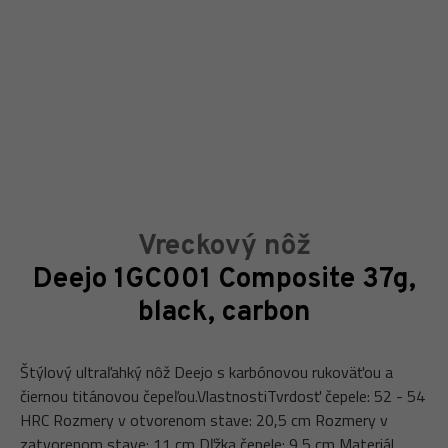
Vreckový nôž
Deejo 1GC001 Composite 37g,
black, carbon
Štýlový ultraľahký nôž Deejo s karbónovou rukoväťou a
čiernou titánovou čepeľou.VlastnostiTvrdosť čepele: 52 - 54
HRC Rozmery v otvorenom stave: 20,5 cm Rozmery v
zatvorenom stave: 11 cm Dľžka čepele: 9,5 cm Materiál