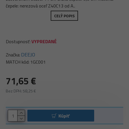
čepele: nerezová oceľ Z40C13 od A..
CELÝ POPIS
Dostupnosť:
VYPREDANÉ
DEEJO
Značka:
MATCH kód:
1GC001
71,65 €
Bez DPH: 58,25 €
Kúpiť