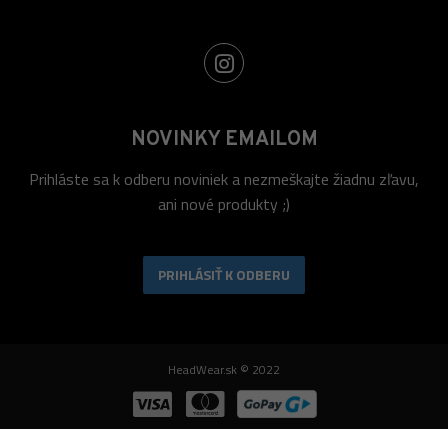
NOVINKY EMAILOM
Prihláste sa k odberu noviniek a nezmeškajte žiadnu zľavu,
ani nové produkty ;)
PRIHLÁSIŤ K ODBERU
HeadWear.sk © 2022