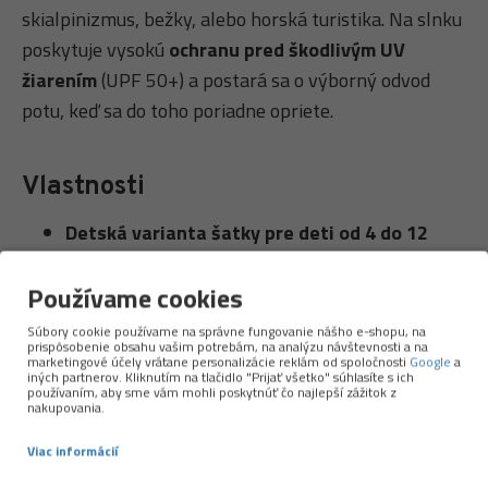
skialpinizmus, bežky, alebo horská turistika. Na slnku
poskytuje vysokú
ochranu pred škodlivým UV
žiarením
(UPF 50+) a postará sa o výborný odvod
potu, keď sa do toho poriadne opriete.
Vlastnosti
Detská varianta šatky pre deti od 4 do 12
rokov.
UPF50+
Šatka poskytuje vysoký stupeň ochrany
Používame cookies
pred škodlivým UV žiarením.
Súbory cookie používame na správne fungovanie nášho e-shopu, na
prispôsobenie obsahu vašim potrebám, na analýzu návštevnosti a na
Ultrastretch technológia:
šatka je elastická vo
marketingové účely vrátane personalizácie reklám od spoločnosti
Google
a
všetkých smeroch, vďaka čomu sa veľmi
iných partnerov. Kliknutím na tlačidlo "Prijať všetko" súhlasíte s ich
používaním, aby sme vám mohli poskytnúť čo najlepší zážitok z
príjemne nosí.
nakupovania.
Vyrobená prevažne z recyklovaných
Viac informácií
materiálov.
Záleží nám na našej planéte.