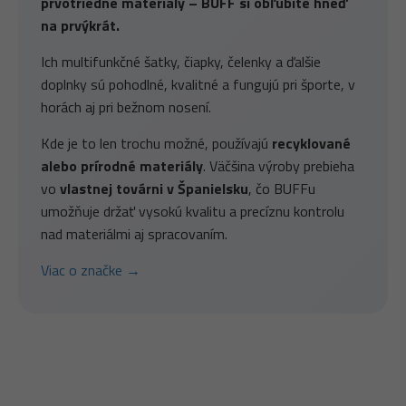
prvotriedne materiály – BUFF si obľúbite hneď
na prvýkrát.
Ich multifunkčné šatky, čiapky, čelenky a ďalšie
doplnky sú pohodlné, kvalitné a fungujú pri športe, v
horách aj pri bežnom nosení.
Kde je to len trochu možné, používajú
recyklované
alebo prírodné materiály
. Väčšina výroby prebieha
vo
vlastnej továrni v Španielsku
, čo BUFFu
umožňuje držať vysokú kvalitu a precíznu kontrolu
nad materiálmi aj spracovaním.
Viac o značke →