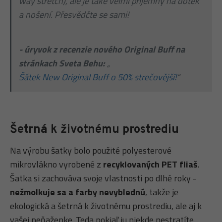
way stretch), ale je také velmi příjemný na dotek
a nošení. Přesvědčte se sami!
- úryvok z recenzie nového Original Buff na
stránkach Sveta Behu:
„
Šátek New Original Buff o 50% strečovější!
“
Šetrná k životnému prostrediu
Na výrobu šatky bolo použité polyesterové
mikrovlákno vyrobené z
recyklovaných PET fliaš
.
Šatka si zachováva svoje vlastnosti po dlhé roky -
nežmolkuje sa a farby nevyblednú
, takže je
ekologická a šetrná k životnému prostrediu, ale aj k
vašej peňaženke. Teda pokiaľ ju niekde nestratíte...