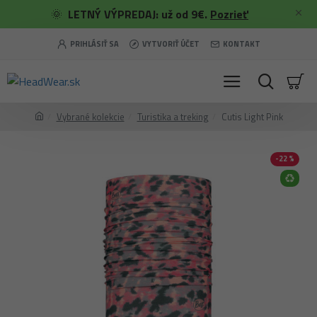
🌞
LETNÝ VÝPREDAJ: už od 9€.
Pozrieť
PRIHLÁSIŤ SA
VYTVORIŤ ÚČET
KONTAKT
Vybrané kolekcie
Turistika a treking
Cutis Light Pink
-22 %