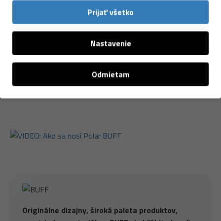
Rýchlo schne
Prijať všetko
97% polyester, 3% elastan
Nastavenie
Odmietam
Originálne dizajny, široká paleta produktov,