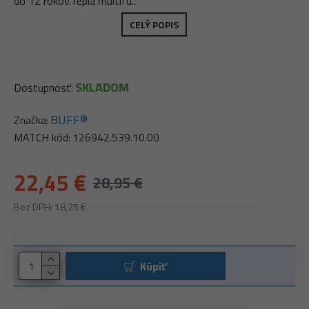
do 12 rokov.Teplá multifu..
CELÝ POPIS
SKLADOM
Dostupnosť:
BUFF®
Značka:
MATCH kód:
126942.539.10.00
22,45 €
28,95 €
Bez DPH: 18,25 €
Kúpiť