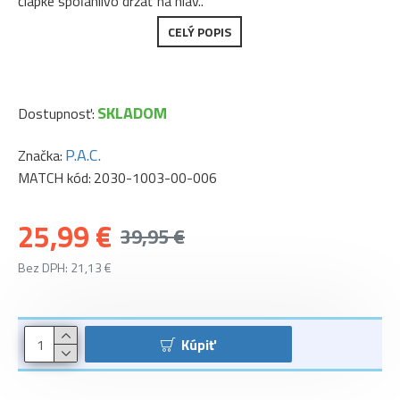
čiapke spoľahlivo držať na hlav..
CELÝ POPIS
SKLADOM
Dostupnosť:
P.A.C.
Značka:
MATCH kód:
2030-1003-00-006
25,99 €
39,95 €
Bez DPH: 21,13 €
Kúpiť