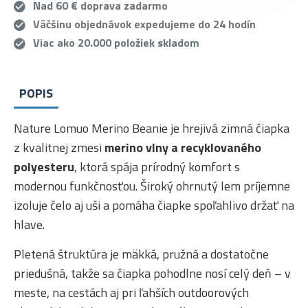
Nad 60 € doprava zadarmo
Väčšinu objednávok expedujeme do 24 hodín
Viac ako 20.000 položiek skladom
POPIS
Nature Lomuo Merino Beanie je hrejivá zimná čiapka
z kvalitnej zmesi
merino vlny a recyklovaného
polyesteru
, ktorá spája prírodný komfort s
modernou funkčnosťou. Široký ohrnutý lem príjemne
izoluje čelo aj uši a pomáha čiapke spoľahlivo držať na
hlave.
Pletená štruktúra je mäkká, pružná a dostatočne
priedušná, takže sa čiapka pohodlne nosí celý deň – v
meste, na cestách aj pri ľahších outdoorových