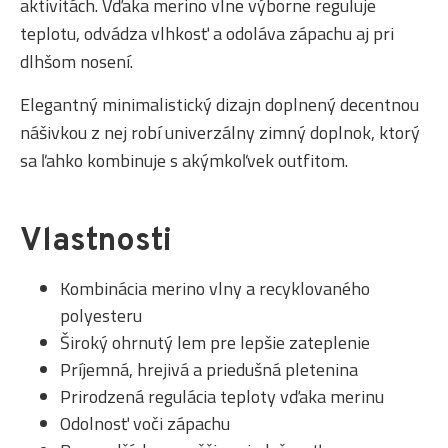
aktivitách. Vďaka merino vlne výborne reguluje
teplotu, odvádza vlhkosť a odoláva zápachu aj pri
dlhšom nosení.
Elegantný minimalistický dizajn doplnený decentnou
nášivkou z nej robí univerzálny zimný doplnok, ktorý
sa ľahko kombinuje s akýmkoľvek outfitom.
Vlastnosti
Kombinácia merino vlny a recyklovaného
polyesteru
Široký ohrnutý lem pre lepšie zateplenie
Príjemná, hrejivá a priedušná pletenina
Prirodzená regulácia teploty vďaka merinu
Odolnosť voči zápachu