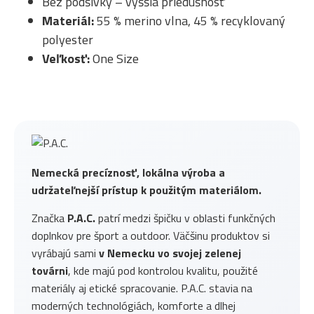
Bez podšívky – vyššia priedušnosť
Materiál:
55 % merino vlna, 45 % recyklovaný
polyester
Veľkosť:
One Size
Nemecká precíznosť, lokálna výroba a
udržateľnejší prístup k použitým materiálom.
Značka
P.A.C.
patrí medzi špičku v oblasti funkčných
doplnkov pre šport a outdoor. Väčšinu produktov si
vyrábajú sami
v Nemecku vo svojej zelenej
továrni
, kde majú pod kontrolou kvalitu, použité
materiály aj etické spracovanie. P.A.C. stavia na
moderných technológiách, komforte a dlhej