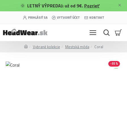
🌞
LETNÝ VÝPREDAJ: už od 9€.
Pozrieť
PRIHLÁSIŤ SA
VYTVORIŤ ÚČET
KONTAKT
Vybrané kolekcie
Mestská móda
Coral
-35 %
Merino