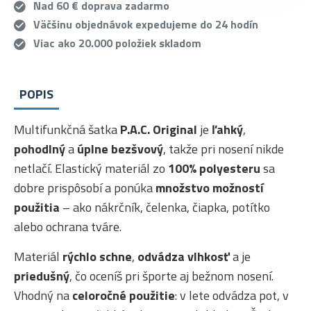
Nad 60 € doprava zadarmo
Väčšinu objednávok expedujeme do 24 hodín
Viac ako 20.000 položiek skladom
POPIS
Multifunkčná šatka
P.A.C. Original
je
ľahký
,
pohodlný
a
úplne bezšvový
, takže pri nosení nikde
netlačí. Elastický materiál zo
100% polyesteru
sa
dobre prispôsobí a ponúka
množstvo možností
použitia
– ako nákrčník, čelenka, čiapka, potítko
alebo ochrana tváre.
Materiál
rýchlo schne
,
odvádza vlhkosť
a je
priedušný
, čo oceníš pri športe aj bežnom nosení.
Vhodný na
celoročné použitie
: v lete odvádza pot, v