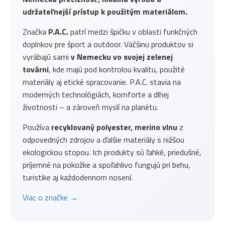
udržateľnejší prístup k použitým materiálom.
Značka
P.A.C.
patrí medzi špičku v oblasti funkčných
doplnkov pre šport a outdoor. Väčšinu produktov si
vyrábajú sami
v Nemecku vo svojej zelenej
továrni
, kde majú pod kontrolou kvalitu, použité
materiály aj etické spracovanie. P.A.C. stavia na
moderných technológiách, komforte a dlhej
životnosti – a zároveň myslí na planétu.
Používa
recyklovaný polyester, merino vlnu
z
odpovedných zdrojov a ďalšie materiály s nižšou
ekologickou stopou. Ich produkty sú ľahké, priedušné,
príjemné na pokožke a spoľahlivo fungujú pri behu,
turistike aj každodennom nosení.
Viac o značke →