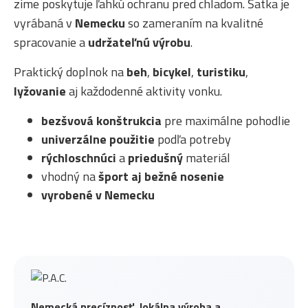
zime poskytuje ľahkú ochranu pred chladom. Šatka je
vyrábaná v
Nemecku
so zameraním na kvalitné
spracovanie a
udržateľnú výrobu
.
Praktický doplnok na
beh
,
bicykel
,
turistiku
,
lyžovanie
aj každodenné aktivity vonku.
bezšvová konštrukcia
pre maximálne pohodlie
univerzálne použitie
podľa potreby
rýchloschnúci
a
priedušný
materiál
vhodný na
šport aj bežné nosenie
vyrobené v Nemecku
Nemecká precíznosť, lokálna výroba a