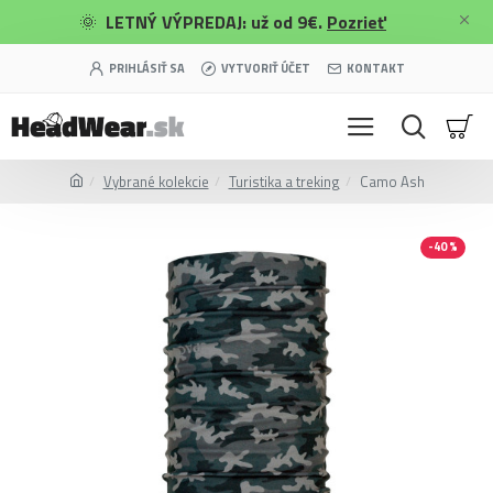
🌞
LETNÝ VÝPREDAJ: už od 9€.
Pozrieť
PRIHLÁSIŤ SA
VYTVORIŤ ÚČET
KONTAKT
Vybrané kolekcie
Turistika a treking
Camo Ash
-40 %