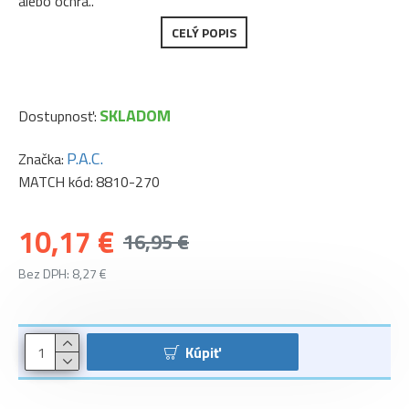
alebo ochra..
CELÝ POPIS
SKLADOM
Dostupnosť:
P.A.C.
Značka:
MATCH kód:
8810-270
10,17 €
16,95 €
Bez DPH: 8,27 €
Kúpiť