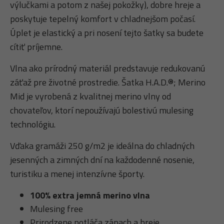
výlučkami a potom z našej pokožky), dobre hreje a
poskytuje tepelný komfort v chladnejšom počasí.
Úplet je elastický a pri nosení tejto šatky sa budete
cítiť príjemne.
Vlna ako prírodný materiál predstavuje redukovanú
záťaž pre životné prostredie. Šatka H.A.D.®; Merino
Mid je vyrobená z kvalitnej merino vlny od
chovateľov, ktorí nepoužívajú bolestivú mulesing
technológiu.
Vďaka gramáži 250 g/m2 je ideálna do chladných
jesenných a zimných dní na každodenné nosenie,
turistiku a menej intenzívne športy.
100% extra jemná merino vlna
Mulesing free
Prirodzene potláča zápach a hreje