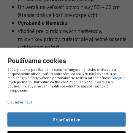
Univerzálna veľkosť: obvod hlavy 53 – 62 cm
(štandardná veľkosť pre dospelých)
Vyrobené v Nemecku
Vhodné pre: outdoorových nadšencov,
milovníkov prírody, turistov ale aj bežné nosenie
v chladnom počasí.
Používame cookies
Súbory cookie používame na správne fungovanie nášho e-shopu, na
prispôsobenie obsahu vašim potrebám, na analýzu návštevnosti a na
marketingové účely vrátane personalizácie reklám od spoločnosti
Google
a
iných partnerov. Kliknutím na tlačidlo "Prijať všetko" súhlasíte s ich
používaním, aby sme vám mohli poskytnúť čo najlepší zážitok z
nakupovania.
Viac informácií
NAPOSLEDY PREZERANÉ
Prijať všetko
-10 %