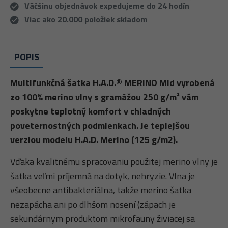
Väčšinu objednávok expedujeme do 24 hodín
Viac ako 20.000 položiek skladom
POPIS
Multifunkčná šatka H.A.D.® MERINO Mid vyrobená
zo 100% merino vlny s gramážou 250 g/m² vám
poskytne teplotný komfort v chladných
poveternostných podmienkach. Je teplejšou
verziou modelu H.A.D. Merino (125 g/m2).
Vďaka kvalitnému spracovaniu použitej merino vlny je
šatka veľmi príjemná na dotyk, nehryzie. Vlna je
všeobecne antibakteriálna, takže merino šatka
nezapácha ani po dlhšom nosení (zápach je
sekundárnym produktom mikrofauny živiacej sa