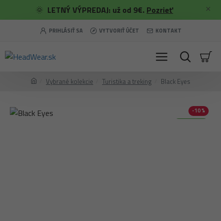
🌞
LETNÝ VÝPREDAJ: už od 9€.
Pozrieť
PRIHLÁSIŤ SA
VYTVORIŤ ÚČET
KONTAKT
Vybrané kolekcie
Turistika a treking
Black Eyes
-10 %
Merino