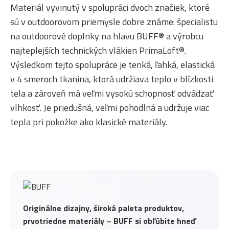
Materiál vyvinutý v spolupráci dvoch značiek, ktoré
sú v outdoorovom priemysle dobre známe: špecialistu
na outdoorové doplnky na hlavu BUFF® a výrobcu
najteplejších technických vlákien PrimaLoft®.
Výsledkom tejto spolupráce je tenká, ľahká, elastická
v 4 smeroch tkanina, ktorá udržiava teplo v blízkosti
tela a zároveň má veľmi vysokú schopnosť odvádzať
vlhkosť. Je priedušná, veľmi pohodlná a udržuje viac
tepla pri pokožke ako klasické materiály.
Originálne dizajny, široká paleta produktov,
prvotriedne materiály – BUFF si obľúbite hneď