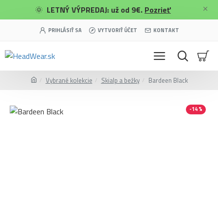
🌞
LETNÝ VÝPREDAJ: už od 9€.
Pozrieť
PRIHLÁSIŤ SA
VYTVORIŤ ÚČET
KONTAKT
Vybrané kolekcie
Skialp a bežky
Bardeen Black
-14 %